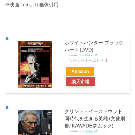
※映画.comより画像引用
ホワイトハンター ブラック
ハート [DVD]
created by
Rinker
ワーナーホームビデオ
Amazon
楽天市場
クリント・イーストウッド:
同時代を生きる英雄 (文藝別
冊/ KAWADE夢ムック)
created by
Rinker