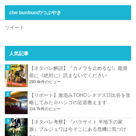
che bunbunのつぶやき
ツイート
人気記事
【ネタバレ解説】『カメラを止めるな!』鑑賞
前に《絶対に》読まないでください
290.4k件のビュー
【リポート】激混みTOHOシネマズ日比谷を攻
略してみた※ハシゴの近道教えます
114.7k件のビュー
【ネタバレ考察】『パラサイト 半地下の家
族』ブルジョワは今そこにある危機に気づけ