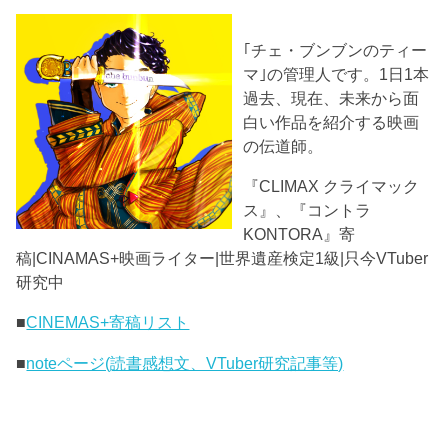
｢チェ・ブンブンのティー
マ｣の管理人です。1日1本
過去、現在、未来から面
白い作品を紹介する映画
の伝道師。
『CLIMAX クライマック
ス』、『コントラ
KONTORA』寄
稿|CINAMAS+映画ライター|世界遺産検定1級|只今VTuber
研究中
■
CINEMAS+寄稿リスト
■
noteページ(読書感想文、VTuber研究記事等)