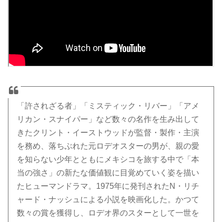
「許されざる者」「ミスティック・リバー」「アメ
リカン・スナイパー」など数々の名作を生み出して
きたクリント・イーストウッドが監督・製作・主演
を務め、落ちぶれた元ロデオスターの男が、親の愛
を知らない少年とともにメキシコを旅する中で「本
当の強さ」の新たな価値観に目覚めていく姿を描い
たヒューマンドラマ。1975年に発刊されたN・リチ
ャード・ナッシュによる小説を映画化した。かつて
数々の賞を獲得し、ロデオ界のスターとして一世を