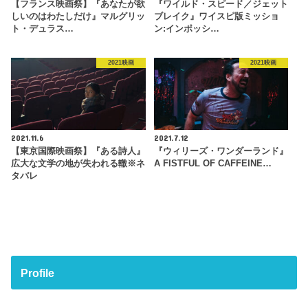
【フランス映画祭】『あなたが欲
『ワイルド・スピード／ジェット
しいのはわたしだけ』マルグリッ
ブレイク』ワイスピ版ミッショ
ト・デュラス…
ン:インポッシ…
2021映画
2021映画
2021.11.6
2021.7.12
【東京国際映画祭】『ある詩人』
『ウィリーズ・ワンダーランド』
広大な文学の地が失われる轍※ネ
A FISTFUL OF CAFFEINE…
タバレ
Profile