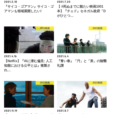
2021.2.10
2021.7.25
『サイコ・ゴアマン』サイコ・ゴ
【 #死ぬまでに観たい映画1001
アマンも領域展開したい!
本】『チェド』セネガル政府「D
がひとつ…
2021映画
2021映画
2021.4.16
2021.6.4
【Netflix】『AIに潜む偏見: 人工
『青い春』「汚」と「美」の陰翳
知能における公平とは』複製さ
礼讃
れ…
2021映画
2021映画
2021.11.19
2021.8.7