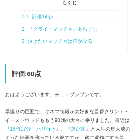
もくじ
0.1
評価:60点
1
『クライ・マッチョ』あらすじ
2
泣きたいマッチョは猫かぶる
評価:60点
おはようございます、チェ・ブンブンです。
早撮りの巨匠で、キネマ旬報が大好きな監督クリント・
イーストウッドももう90歳の大台に乗りました。最近は
『
15時17分、パリ行き
』、『
運び屋
』と人生の集大成の
ような映画を作っている彼ですが、遂に遺作にする気