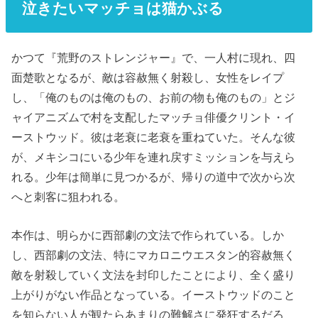
泣きたいマッチョは猫かぶる
かつて『荒野のストレンジャー』で、一人村に現れ、四
面楚歌となるが、敵は容赦無く射殺し、女性をレイプ
し、「俺のものは俺のもの、お前の物も俺のもの」とジ
ャイアニズムで村を支配したマッチョ俳優クリント・イ
ーストウッド。彼は老衰に老衰を重ねていた。そんな彼
が、メキシコにいる少年を連れ戻すミッションを与えら
れる。少年は簡単に見つかるが、帰りの道中で次から次
へと刺客に狙われる。
本作は、明らかに西部劇の文法で作られている。しか
し、西部劇の文法、特にマカロニウエスタン的容赦無く
敵を射殺していく文法を封印したことにより、全く盛り
上がりがない作品となっている。イーストウッドのこと
を知らない人が観たらあまりの難解さに発狂するだろ