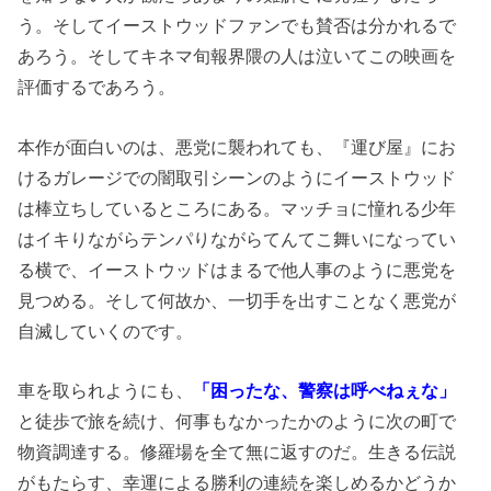
う。そしてイーストウッドファンでも賛否は分かれるで
あろう。そしてキネマ旬報界隈の人は泣いてこの映画を
評価するであろう。
本作が面白いのは、悪党に襲われても、『運び屋』にお
けるガレージでの闇取引シーンのようにイーストウッド
は棒立ちしているところにある。マッチョに憧れる少年
はイキりながらテンパりながらてんてこ舞いになってい
る横で、イーストウッドはまるで他人事のように悪党を
見つめる。そして何故か、一切手を出すことなく悪党が
自滅していくのです。
車を取られようにも、
「困ったな、警察は呼べねぇな」
と徒歩で旅を続け、何事もなかったかのように次の町で
物資調達する。修羅場を全て無に返すのだ。生きる伝説
がもたらす、幸運による勝利の連続を楽しめるかどうか