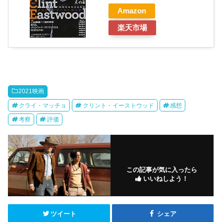
Amazon
楽天市場
2021映画
クライ・マッチョ
クリント・イーストウッド
感想
考察
評価
この記事が気に入ったら
いいねしよう！
ツイート
シェア