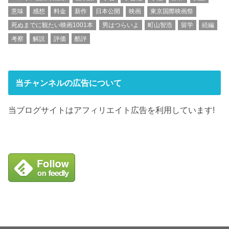
意味
感想
料金
新作
日本公開
映画
東京国際映画祭
死ぬまでに観たい映画1001本
男はつらいよ
町山智浩
留学
続編
考察
解説
評価
酷評
当チャンネルの広告について
当ブログサイトはアフィリエイト広告を利用しています!