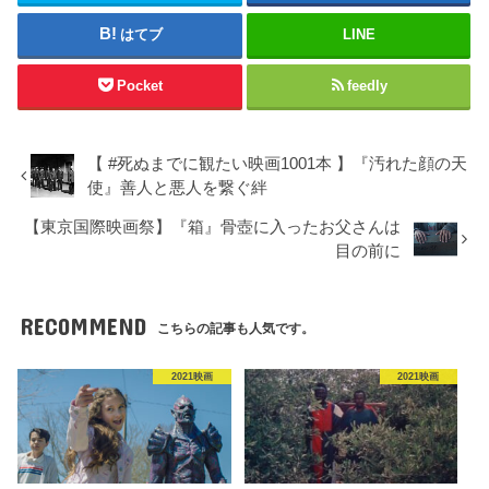
はてブ
LINE
Pocket
feedly
【 #死ぬまでに観たい映画1001本 】『汚れた顔の天
使』善人と悪人を繋ぐ絆
【東京国際映画祭】『箱』骨壺に入ったお父さんは
目の前に
RECOMMEND
こちらの記事も人気です。
2021映画
2021映画