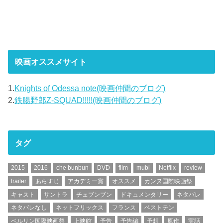
映画オススメサイト
1.
Knights of Odessa note(映画仲間のブログ)
2.
鉄腸野郎Z-SQUAD!!!!!(映画仲間のブログ)
タグ
2015
2016
che bunbun
DVD
film
mubi
Netflix
review
trailer
あらすじ
アカデミー賞
オススメ
カンヌ国際映画祭
キャスト
サントラ
チェブンブン
ドキュメンタリー
ネタバレ
ネタバレなし
ネットフリックス
フランス
ベストテン
ベルリン国際映画祭
上映館
予告
予告編
予想
原作
実話