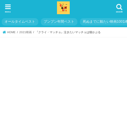
menu
search
オールタイムベスト
ブンブン年間ベスト
死ぬまでに観たい映画1001
HOME
2021映画
『クライ・マッチョ』泣きたいマッチョは猫かぶる