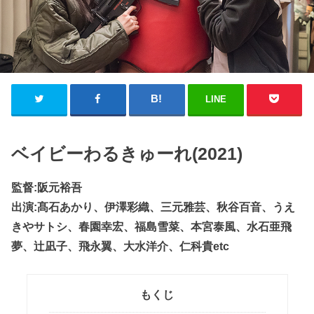
LINE
ベイビーわるきゅーれ(2021)
監督:阪元裕吾
出演:髙石あかり、伊澤彩織、三元雅芸、秋谷百音、うえ
きやサトシ、春園幸宏、福島雪菜、本宮泰風、水石亜飛
夢、辻凪子、飛永翼、大水洋介、仁科貴etc
もくじ