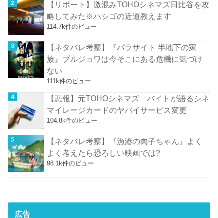
【リポート】激混みTOHOシネマズ日比谷を攻
略してみた※ハシゴの近道教えます
114.7k件のビュー
【ネタバレ考察】『パラサイト 半地下の家
族』ブルジョワは今そこにある危機に気づけ
ない
111k件のビュー
【悲報】元TOHOシネマズ バイトが語るシネ
マイレージカードのヤバイサービス変更
104.8k件のビュー
【ネタバレ考察】『漁港の肉子ちゃん』よく
よく考えたら恐ろしい映画では?
98.1k件のビュー
広告