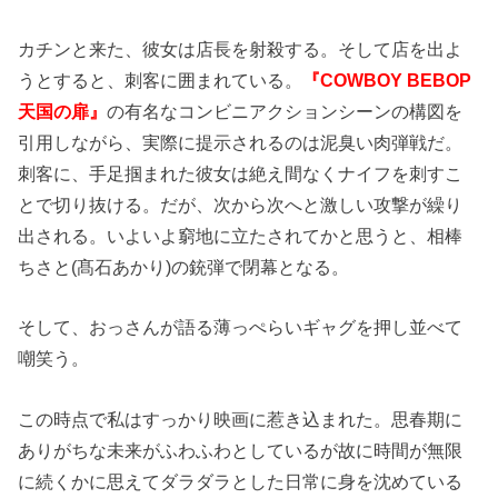
カチンと来た、彼女は店長を射殺する。そして店を出よ
うとすると、刺客に囲まれている。
『COWBOY BEBOP
天国の扉』
の有名なコンビニアクションシーンの構図を
引用しながら、実際に提示されるのは泥臭い肉弾戦だ。
刺客に、手足掴まれた彼女は絶え間なくナイフを刺すこ
とで切り抜ける。だが、次から次へと激しい攻撃が繰り
出される。いよいよ窮地に立たされてかと思うと、相棒
ちさと(髙石あかり)の銃弾で閉幕となる。
そして、おっさんが語る薄っぺらいギャグを押し並べて
嘲笑う。
この時点で私はすっかり映画に惹き込まれた。思春期に
ありがちな未来がふわふわとしているが故に時間が無限
に続くかに思えてダラダラとした日常に身を沈めている