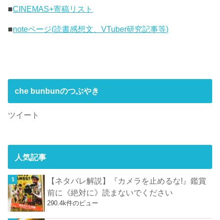
■
CINEMAS+寄稿リスト
■
noteページ(読書感想文、VTuber研究記事等)
che bunbunのつぶやき
ツイート
人気記事
【ネタバレ解説】『カメラを止めるな!』鑑賞
前に《絶対に》読まないでください
290.4k件のビュー