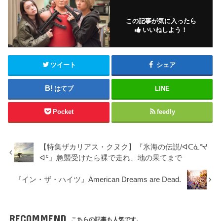
この記事が気に入ったら
いいねしよう！
ツイート
シェア
はてブ
LINE
Pocket
feedly
【特集ザカリアス・クヌク】『氷海の伝説/ᐊᑕᓈᕐᔪ
ᐊᑦ』急襲受けたら裸で走れ、地の果てまで
『イン・ザ・ハイツ』American Dreams are Dead.
RECOMMEND
こちらの記事も人気です。