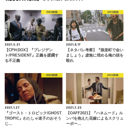
2021映画
2021映画
2021.5.21
2021.8.17
【CPH:DOX】『プレジデン
【ネタバレ考察】『猿楽町で会い
ト/PRESIDENT』正義を蹂躙す
ましょう』虚無に埋める俺の頭を
る不正義
殴れ
2021映画
2021映画
2021.1.27
2021.3.25
『ゴースト・トロピック/GHOST
【OAFF2021】『ハネムード』ル
TROPIC』わたしゃ迷子のおそう
ンバを抱えた花嫁によるスクリュ
じ…
ーボー…