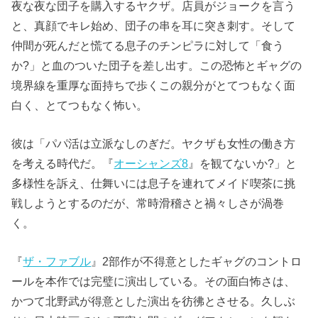
夜な夜な団子を購入するヤクザ。店員がジョークを言う
と、真顔でキレ始め、団子の串を耳に突き刺す。そして
仲間が死んだと慌てる息子のチンピラに対して「食う
か?」と血のついた団子を差し出す。この恐怖とギャグの
境界線を重厚な面持ちで歩くこの親分がとてつもなく面
白く、とてつもなく怖い。
彼は「パパ活は立派なしのぎだ。ヤクザも女性の働き方
を考える時代だ。『
オーシャンズ8
』を観てないか?」と
多様性を訴え、仕舞いには息子を連れてメイド喫茶に挑
戦しようとするのだが、常時滑稽さと禍々しさが渦巻
く。
『
ザ・ファブル
』2部作が不得意としたギャグのコントロ
ールを本作では完璧に演出している。その面白怖さは、
かつて北野武が得意とした演出を彷彿とさせる。久しぶ