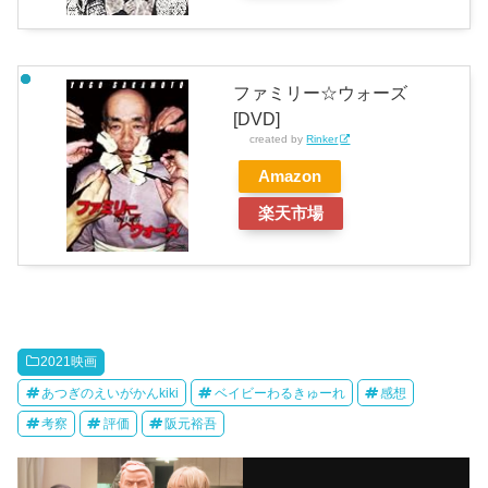
ファミリー☆ウォーズ
[DVD]
created by
Rinker
Amazon
楽天市場
2021映画
あつぎのえいがかんkiki
ベイビーわるきゅーれ
感想
考察
評価
阪元裕吾