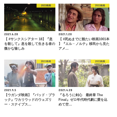
2021映画
2021映画
2021.6.28
2021.1.20
【 #サンクスシアター 18】『息
【 #死ぬまでに観たい映画1001本
を殺して』息を殺して生きる者の
】『エル・ノルテ』移民から見た
微かな愉しみ
アメ…
2021映画
2021映画
2021.9.5
2021.4.28
【ウガンダ映画】『バッド・ブラ
『るろうに剣心 最終章 The
ック』ワカリウッドのウェズリ
Final』ゼロ年代時代劇に愛を込
ー・スナイプス…
めて空…