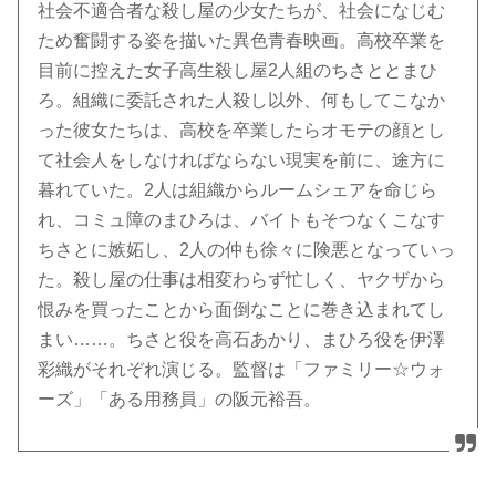
社会不適合者な殺し屋の少女たちが、社会になじむ
ため奮闘する姿を描いた異色青春映画。高校卒業を
目前に控えた女子高生殺し屋2人組のちさととまひ
ろ。組織に委託された人殺し以外、何もしてこなか
った彼女たちは、高校を卒業したらオモテの顔とし
て社会人をしなければならない現実を前に、途方に
暮れていた。2人は組織からルームシェアを命じら
れ、コミュ障のまひろは、バイトもそつなくこなす
ちさとに嫉妬し、2人の仲も徐々に険悪となっていっ
た。殺し屋の仕事は相変わらず忙しく、ヤクザから
恨みを買ったことから面倒なことに巻き込まれてし
まい……。ちさと役を高石あかり、まひろ役を伊澤
彩織がそれぞれ演じる。監督は「ファミリー☆ウォ
ーズ」「ある用務員」の阪元裕吾。