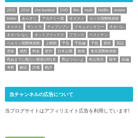
2015
2016
che bunbun
DVD
film
mubi
Netflix
review
trailer
あらすじ
アカデミー賞
オススメ
カンヌ国際映画祭
キャスト
サントラ
チェブンブン
ドキュメンタリー
ネタバレ
ネタバレなし
ネットフリックス
フランス
ベストテン
ベルリン国際映画祭
上映館
予告
予告編
予想
原作
実話
意味
感想
料金
新作
日本公開
映画
東京国際映画祭
死ぬまでに観たい映画1001本
男はつらいよ
町山智浩
留学
続編
考察
解説
評価
酷評
当チャンネルの広告について
当ブログサイトはアフィリエイト広告を利用しています!