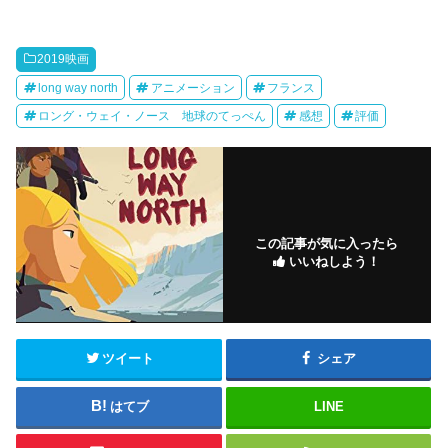
2019映画
long way north
アニメーション
フランス
ロング・ウェイ・ノース 地球のてっぺん
感想
評価
この記事が気に入ったら
いいねしよう！
ツイート
シェア
はてブ
LINE