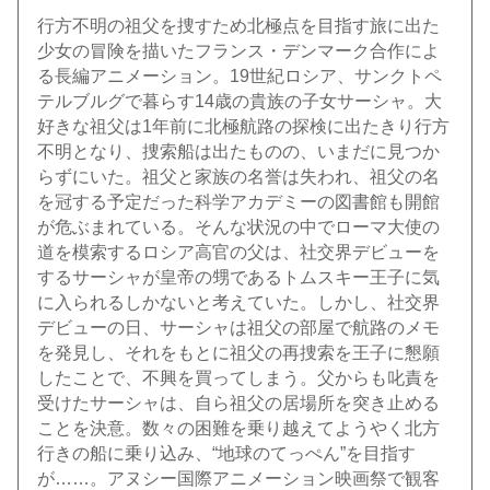
行方不明の祖父を捜すため北極点を目指す旅に出た
少女の冒険を描いたフランス・デンマーク合作によ
る長編アニメーション。19世紀ロシア、サンクトペ
テルブルグで暮らす14歳の貴族の子女サーシャ。大
好きな祖父は1年前に北極航路の探検に出たきり行方
不明となり、捜索船は出たものの、いまだに見つか
らずにいた。祖父と家族の名誉は失われ、祖父の名
を冠する予定だった科学アカデミーの図書館も開館
が危ぶまれている。そんな状況の中でローマ大使の
道を模索するロシア高官の父は、社交界デビューを
するサーシャが皇帝の甥であるトムスキー王子に気
に入られるしかないと考えていた。しかし、社交界
デビューの日、サーシャは祖父の部屋で航路のメモ
を発見し、それをもとに祖父の再捜索を王子に懇願
したことで、不興を買ってしまう。父からも叱責を
受けたサーシャは、自ら祖父の居場所を突き止める
ことを決意。数々の困難を乗り越えてようやく北方
行きの船に乗り込み、“地球のてっぺん”を目指す
が……。アヌシー国際アニメーション映画祭で観客