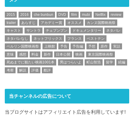
2015
2016
che bunbun
DVD
film
mubi
Netflix
review
trailer
あらすじ
アカデミー賞
オススメ
カンヌ国際映画祭
キャスト
サントラ
チェブンブン
ドキュメンタリー
ネタバレ
ネタバレなし
ネットフリックス
フランス
ベストテン
ベルリン国際映画祭
上映館
予告
予告編
予想
原作
実話
意味
感想
料金
新作
日本公開
映画
東京国際映画祭
死ぬまでに観たい映画1001本
男はつらいよ
町山智浩
留学
続編
考察
解説
評価
酷評
当チャンネルの広告について
当ブログサイトはアフィリエイト広告を利用しています!