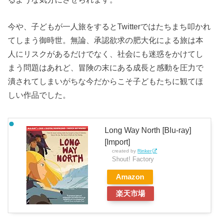
今や、子どもが一人旅をするとTwitterではたちまち叩かれ
てしまう御時世。無論、承認欲求の肥大化による旅は本
人にリスクがあるだけでなく、社会にも迷惑をかけてし
まう問題はあれど、冒険の末にある成長と感動を圧力で
潰されてしまいがちな今だからこそ子どもたちに観てほ
しい作品でした。
Long Way North [Blu-ray]
[Import]
created by
Rinker
Shout! Factory
Amazon
楽天市場