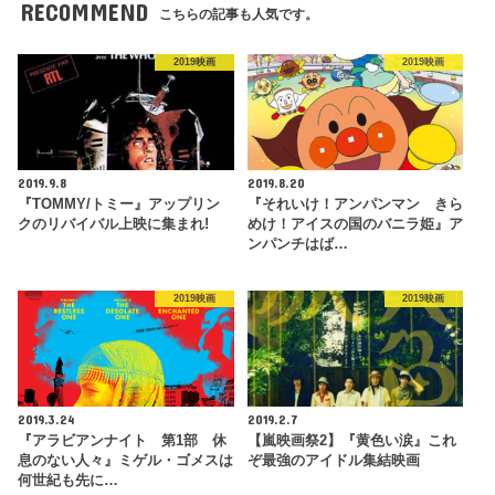
RECOMMEND
こちらの記事も人気です。
2019映画
2019映画
2019.9.8
2019.8.20
『TOMMY/トミー』アップリン
『それいけ！アンパンマン きら
クのリバイバル上映に集まれ!
めけ！アイスの国のバニラ姫』ア
ンパンチはば…
2019映画
2019映画
2019.3.24
2019.2.7
『アラビアンナイト 第1部 休
【嵐映画祭2】『黄色い涙』これ
息のない人々』ミゲル・ゴメスは
ぞ最強のアイドル集結映画
何世紀も先に…