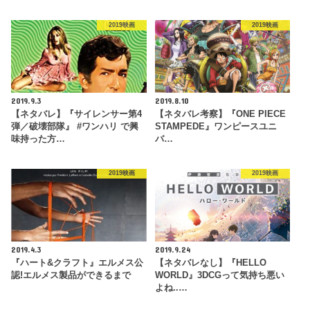
2019映画
2019映画
2019.9.3
2019.8.10
【ネタバレ】『サイレンサー第4
【ネタバレ考察】『ONE PIECE
弾／破壊部隊』 #ワンハリ で興
STAMPEDE』ワンピースユニ
味持った方…
バ…
2019映画
2019映画
2019.4.3
2019.9.24
『ハート&クラフト』エルメス公
【ネタバレなし】『HELLO
認!エルメス製品ができるまで
WORLD』3DCGって気持ち悪い
よね..…