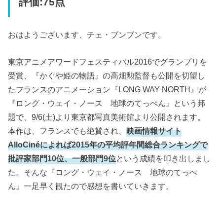
評価:75点
おはようございます、チェ・ブンブンです。
東京アニメアワードフェスティバル2016でグランプリを
受賞、『かぐや姫の物語』の高畑勲監督も公開を切望し
たフランスのアニメーション『LONG WAY NORTH』が
『ロング・ウェイ・ノース 地球のてっぺん』という邦
題で、9/6(土)より東京都写真美術館より公開されます。
本作は、フランスでも絶賛され、
映画情報サイト
AlloCinéによれば2015年の平均評年間総合ランキングで
批評家部門10位、一般部門9位
という成績を叩き出しまし
た。そんな『ロング・ウェイ・ノース 地球のてっぺ
ん』一足早く観たので感想を書いていきます。