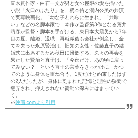
直木賞作家・白石一文が男と女の極限の愛を描いた
小説「火口のふたり」を、柄本佑と瀧内公美の共演
で実写映画化。「幼な子われらに生まれ」「共喰
い」などの名脚本家で、本作が監督第3作となる荒井
晴彦が監督・脚本を手がける。東日本大震災から7年
目の夏。離婚、退職、再就職後も会社が倒産し、全
てを失った永原賢治は、旧知の女性・佐藤直子の結
婚式に出席するため秋田に帰郷する。久々の再会を
果たした賢治と直子は、「今夜だけ、あの頃に戻っ
てみない？」という直子の言葉をきっかけに、かつ
てのように身体を重ね合う。1度だけと約束したはず
の2人だったが、身体に刻まれた記憶と理性の狭間で
翻弄され、抑えきれない衝動の深みにはまってい
く。
※
映画.comより引用