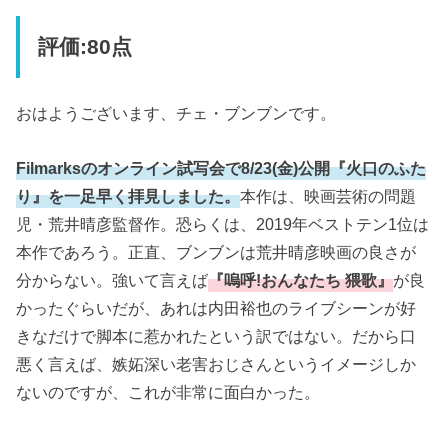
評価:80点
おはようございます、チェ・ブンブンです。
Filmarksのオンライン試写会で8/23(金)公開『火口のふた
り』を一足早く拝見しました。
本作は、映画芸術の問題
児・荒井晴彦監督作。恐らくは、2019年ベストテン1位は
本作であろう。正直、ブンブンは荒井晴彦映画の良さが
分からない。強いて言えば
『嗚呼!おんなたち 猥歌』
が良
かったぐらいだが、あれは内田裕也のライブシーンが好
きなだけで脚本に惹かれたという訳ではない。だから口
悪く言えば、嫉妬深い老害おじさんというイメージしか
ないのですが、これが非常に面白かった。