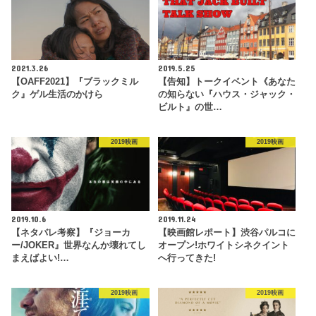
2021.3.26
2019.5.25
【OAFF2021】『ブラックミル
【告知】トークイベント《あなた
ク』ゲル生活のかけら
の知らない『ハウス・ジャック・
ビルト』の世…
2019映画
2019映画
2019.10.6
2019.11.24
【ネタバレ考察】『ジョーカ
【映画館レポート】渋谷パルコに
ー/JOKER』世界なんか壊れてし
オープン!ホワイトシネクイント
まえばよい!…
へ行ってきた!
2019映画
2019映画