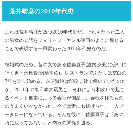
荒井晴彦の2010年代史
これは荒井晴彦が放つ2010年代史だ。それもたった二人
の男女の会話をフィリップ・ガレル映画のように魅せる
ことで表現する一風変わった2010年代史なのだ。
結婚式のため、昔の女である佐藤直子(瀧内公美)に会いに
行く男・永原賢治(柄本佑)。レストランでふたりは空白の
7年を語り始める。永原賢治は印刷会社で働いていたのだ
が、2011年の東日本大震災と、それにより相次いで起こ
るイベント自粛によって会社が倒産し、会社を移るもの
のうまくいかなかった。今では妻にも逃げられ、一人プ
ータローになっている。そんな彼に、佐藤直子は「あの
頃に戻ってみない」と肉欲の関係を迫る。