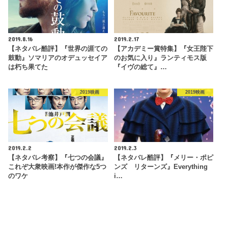
2019.8.16
2019.2.17
【ネタバレ酷評】『世界の涯ての
【アカデミー賞特集】『女王陛下
鼓動』ソマリアのオデュッセイア
のお気に入り』ランティモス版
は朽ち果てた
『イヴの総て』…
2019映画
2019映画
2019.2.2
2019.2.3
【ネタバレ考察】『七つの会議』
【ネタバレ酷評】『メリー・ポピ
これぞ大衆映画!本作が傑作な5つ
ンズ リターンズ』Everything
のワケ
i…