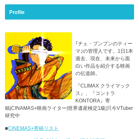
Profile
｢チェ・ブンブンのティー
マ｣の管理人です。1日1本
過去、現在、未来から面
白い作品を紹介する映画
の伝道師。
『CLIMAX クライマック
ス』、『コントラ
KONTORA』寄
稿|CINAMAS+映画ライター|世界遺産検定1級|只今VTuber
研究中
■
CINEMAS+寄稿リスト