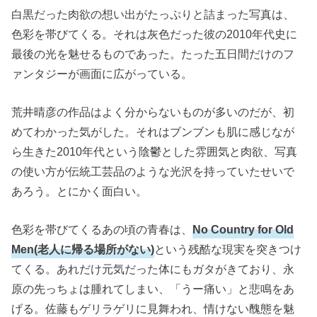
白黒だった肉欲の想い出がたっぷりと詰まった写真は、
色彩を帯びてくる。それは灰色だった彼の2010年代史に
最後の光を魅せるものであった。たった五日間だけのフ
ァンタジーが画面に広がっている。
荒井晴彦の作品はよく分からないものが多いのだが、初
めてわかった気がした。それはブンブンも肌に感じなが
ら生きた2010年代という陰鬱とした雰囲気と肉欲、写真
の使い方が伝統工芸品のような光沢を持っていたせいで
あろう。とにかく面白い。
色彩を帯びてくるあの頃の青春は、
No Country for Old
Men(老人に帰る場所がない)
という残酷な現実を突きつけ
てくる。あれだけ元気だった体にもガタがきており、永
原の先っちょは腫れてしまい、「うー痛い」と悲鳴をあ
げる。佐藤もゲリラゲリに見舞われ、情けない醜態を魅