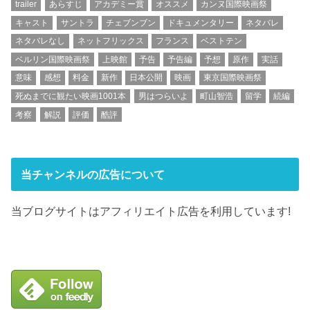
trailer
あらすじ
アカデミー賞
オススメ
カンヌ国際映画祭
キャスト
サントラ
チェブンブン
ドキュメンタリー
ネタバレ
ネタバレなし
ネットフリックス
フランス
ベストテン
ベルリン国際映画祭
上映館
予告
予告編
予想
原作
実話
意味
感想
料金
新作
日本公開
映画
東京国際映画祭
死ぬまでに観たい映画1001本
男はつらいよ
町山智浩
留学
続編
考察
解説
評価
酷評
当チャンネルの広告について
当ブログサイトはアフィリエイト広告を利用しています!