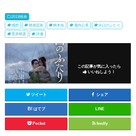
2019映画
感想
映画芸術
柄本佑
瀧内公美
火口のふたり
荒井晴彦
評価
この記事が気に入ったら
いいねしよう！
ツイート
シェア
はてブ
LINE
Pocket
feedly