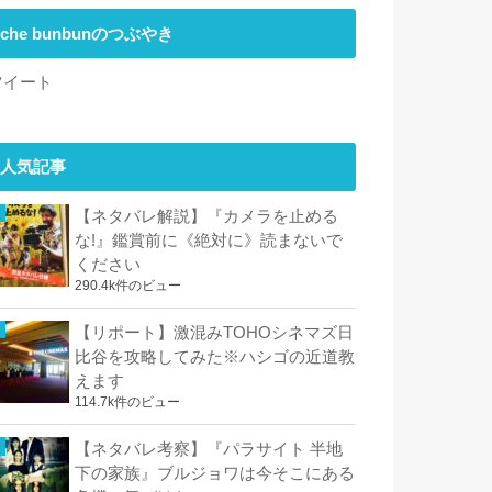
che bunbunのつぶやき
ツイート
人気記事
【ネタバレ解説】『カメラを止める
な!』鑑賞前に《絶対に》読まないで
ください
290.4k件のビュー
【リポート】激混みTOHOシネマズ日
比谷を攻略してみた※ハシゴの近道教
えます
114.7k件のビュー
【ネタバレ考察】『パラサイト 半地
下の家族』ブルジョワは今そこにある