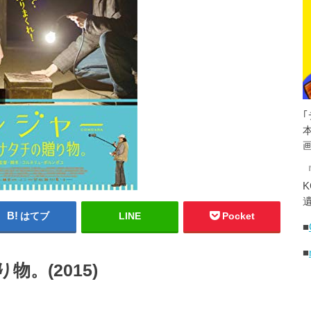
K
遺
はてブ
LINE
Pocket
■
■
。(2015)