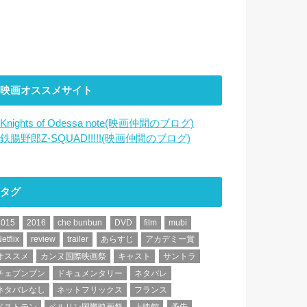
映画オススメサイト
Knights of Odessa note(映画仲間のブログ)
鉄腸野郎Z-SQUAD!!!!!(映画仲間のブログ)
タグ
2015
2016
che bunbun
DVD
film
mubi
etflix
review
trailer
あらすじ
アカデミー賞
オススメ
カンヌ国際映画祭
キャスト
サントラ
チェブンブン
ドキュメンタリー
ネタバレ
ネタバレなし
ネットフリックス
フランス
ベストテン
ベルリン国際映画祭
上映館
予告