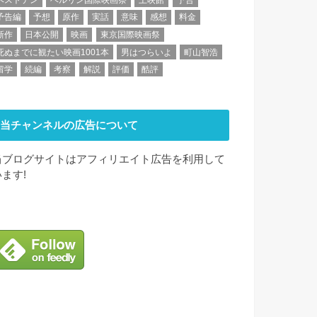
予告編
予想
原作
実話
意味
感想
料金
新作
日本公開
映画
東京国際映画祭
死ぬまでに観たい映画1001本
男はつらいよ
町山智浩
留学
続編
考察
解説
評価
酷評
当チャンネルの広告について
当ブログサイトはアフィリエイト広告を利用して
います!