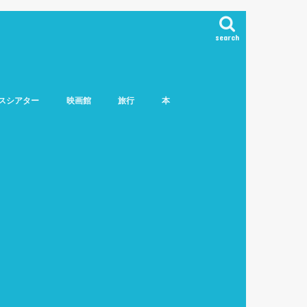
search
スシアター
映画館
旅行
本