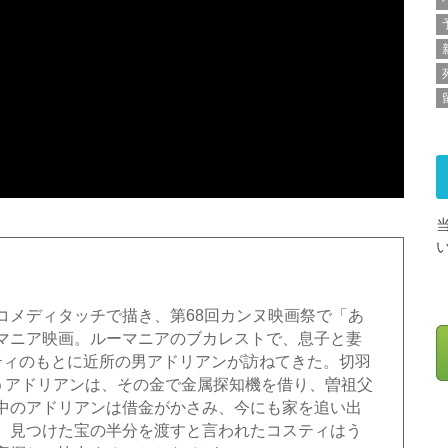
コメディタッチで描き、第68回カンヌ映画祭で「あ
マニア映画。ルーマニアのブカレストで、息子と妻
ティのもとに近所の男アドリアンが訪ねてきた。切羽
いうアドリアンは、その金で金属探知機を借り、曽祖父
中のアドリアンは借金がかさみ、今にも家を追い出
。見つけた宝の半分を渡すと言われたコスティはう