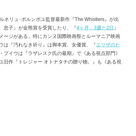
リュ･ポルンボユ監督最新作『The Whistlers』が出
、息子』が金熊賞を受賞したり、『
4ヶ月、3週と2日
』
メージがある。特にカンヌ国際映画祭とルーマニア映画
ウは『汚れなき祈り』は脚本賞、女優賞、『
エリザのた
・プイウは『ラザレスク氏の最期』で《ある視点部門》
ユ旧作『トレジャー オトナタチの贈り物。』も《ある視