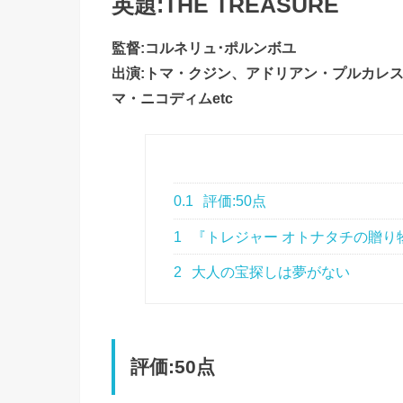
英題:THE TREASURE
監督:コルネリュ･ポルンボユ
出演:トマ・クジン、アドリアン・プルカレ
マ・ニコディムetc
0.1
評価:50点
1
『トレジャー オトナタチの贈り
2
大人の宝探しは夢がない
評価:50点