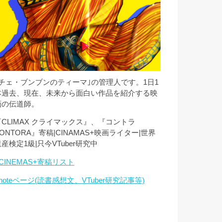
｢チェ・ブンブンのティーマ｣の管理人です。1日1
本過去、現在、未来から面白い作品を紹介する映
画の伝道師。
『CLIMAX クライマックス』、『コントラ
ONTORA』寄稿|CINAMAS+映画ライター|世界
産検定1級|只今VTuber研究中
CINEMAS+寄稿リスト
noteページ(読書感想文、VTuber研究記事等)