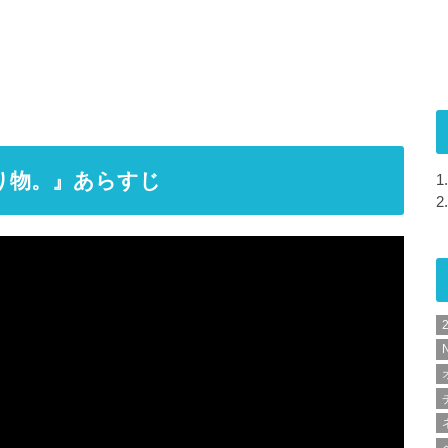
り物。』あらすじ
1.
2.
N