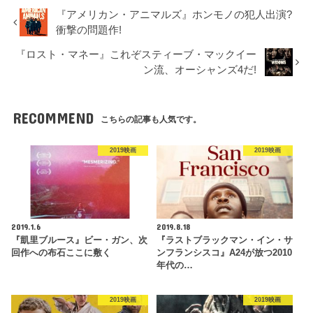
『アメリカン・アニマルズ』ホンモノの犯人出演?
衝撃の問題作!
『ロスト・マネー』これぞスティーブ・マックイー
ン流、オーシャンズ4だ!
RECOMMEND
こちらの記事も人気です。
2019映画
2019映画
2019.1.6
2019.8.18
『凱里ブルース』ビー・ガン、次
『ラストブラックマン・イン・サ
回作への布石ここに敷く
ンフランシスコ』A24が放つ2010
年代の…
2019映画
2019映画