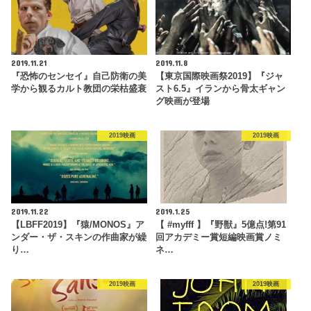
2019.11.21
2019.11.8
『恐怖のセンセイ』自己防衛の美
【東京国際映画祭2019】『ジャ
学から観るカルト教団の栄枯盛衰
スト6.5』イランから骨太ギャン
グ映画が登場
2019映画
2019映画
2019.11.22
2019.1.25
【LBFF2019】『猿/MONOS』ア
【 #myfff 】『野獣』5億点!第91
ンダー・ザ・スキンの作曲家が繰
回アカデミー賞短編映画賞ノミ
り…
ネ…
2019映画
2019映画