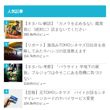
人気記事
【ネタバレ解説】『カメラを止めるな!』鑑賞
前に《絶対に》読まないでください
290.4k件のビュー
【リポート】激混みTOHOシネマズ日比谷を攻
略してみた※ハシゴの近道教えます
114.7k件のビュー
【ネタバレ考察】『パラサイト 半地下の家
族』ブルジョワは今そこにある危機に気づけ
ない
111k件のビュー
【悲報】元TOHOシネマズ バイトが語るシネ
マイレージカードのヤバイサービス変更
104.8k件のビュー