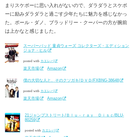
まりスケボーに思い入れがないので、ダラダラとスケボ
ーに励みダラダラと過ごす少年たちに魅力を感じなかっ
た。ポール・ダノ、ブラッドリー・クーパーの方が腕前
は上かなと感じました。
スーパーバッド 童貞ウォーズ コレクターズ・エディション
ジョナ・ヒル
posted with
カエレバ
楽天市場
Amazon
僕の大切な人と、そのクソガキ/ＤＶＤ/FXBNG-38648
posted with
カエレバ
楽天市場
Amazon
21ジャンプストリート/Ｂｌｕ－ｒａｙ Ｄｉｓｃ/BLU-
80259
posted with
カエレバ