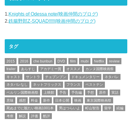
1.
Knights of Odessa note(映画仲間のブログ)
2.
鉄腸野郎Z-SQUAD!!!!!(映画仲間のブログ)
タグ
2015
2016
che bunbun
DVD
film
mubi
Netflix
review
trailer
あらすじ
アカデミー賞
オススメ
カンヌ国際映画祭
キャスト
サントラ
チェブンブン
ドキュメンタリー
ネタバレ
ネタバレなし
ネットフリックス
フランス
ベストテン
ベルリン国際映画祭
上映館
予告
予告編
予想
原作
実話
意味
感想
料金
新作
日本公開
映画
東京国際映画祭
死ぬまでに観たい映画1001本
男はつらいよ
町山智浩
留学
続編
考察
解説
評価
酷評