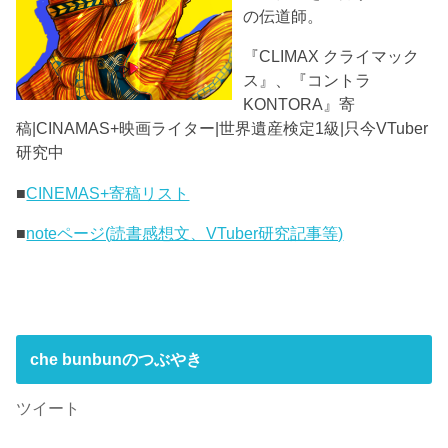
の伝道師。
『CLIMAX クライマック
ス』、『コントラ
KONTORA』寄
稿|CINAMAS+映画ライター|世界遺産検定1級|只今VTuber
研究中
■
CINEMAS+寄稿リスト
■
noteページ(読書感想文、VTuber研究記事等)
che bunbunのつぶやき
ツイート