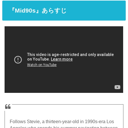
『Mid90s』あらすじ
Follows Stevie, a thirteen-year-old in 1990s-era Los