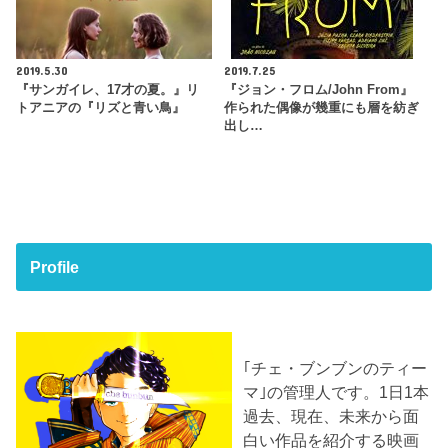
2019.5.30
2019.7.25
『サンガイレ、17才の夏。』リ
『ジョン・フロム/John From』
トアニアの『リズと青い鳥』
作られた偶像が幾重にも層を紡ぎ
出し…
Profile
｢チェ・ブンブンのティー
マ｣の管理人です。1日1本
過去、現在、未来から面
白い作品を紹介する映画