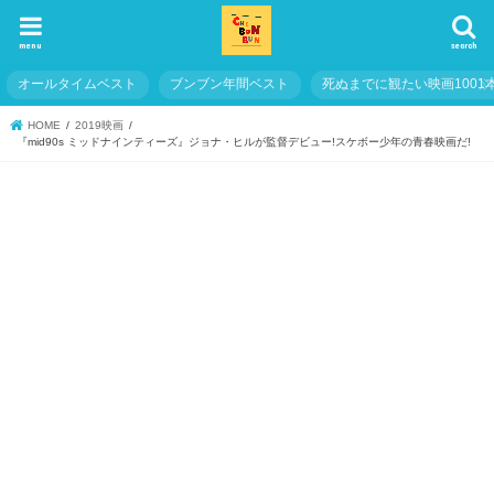
menu
search
オールタイムベスト
ブンブン年間ベスト
死ぬまでに観たい映画1001
HOME
2019映画
『mid90s ミッドナインティーズ』ジョナ・ヒルが監督デビュー!スケボー少年の青春映画だ!