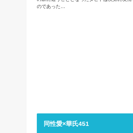
のであった…
同性愛×華氏451