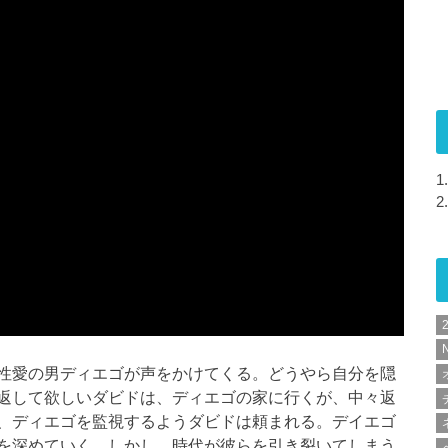
1.
2.
N
性愛の男ディエゴが声をかけてくる。どうやら自分を隠
返して欲しいダビドは、ディエゴの家に行くが、中々返
、ディエゴを監視するようダビドは頼まれる。デイエゴ
を深めていく。しかし、時代が彼らを引き裂いてしまう