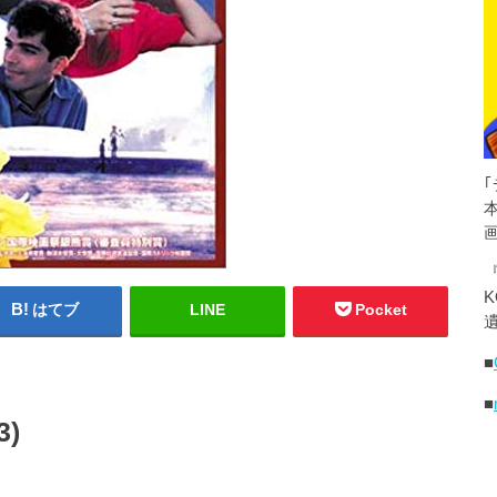
K
はてブ
LINE
Pocket
遺
■
■
3)