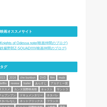
映画オススメサイト
Knights of Odessa note(映画仲間のブログ)
鉄腸野郎Z-SQUAD!!!!!(映画仲間のブログ)
タグ
2015
2016
che bunbun
DVD
film
mubi
etflix
review
trailer
あらすじ
アカデミー賞
オススメ
カンヌ国際映画祭
キャスト
サントラ
チェブンブン
ドキュメンタリー
ネタバレ
ネタバレなし
ネットフリックス
フランス
ベストテン
ベルリン国際映画祭
上映館
予告