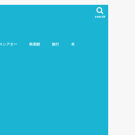
search
スシアター
映画館
旅行
本