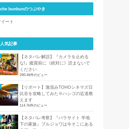
che bunbunのつぶやき
ツイート
人気記事
【ネタバレ解説】『カメラを止める
な!』鑑賞前に《絶対に》読まないで
ください
290.4k件のビュー
【リポート】激混みTOHOシネマズ日
比谷を攻略してみた※ハシゴの近道教
えます
114.7k件のビュー
【ネタバレ考察】『パラサイト 半地
下の家族』ブルジョワは今そこにある