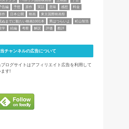
予告編
予想
原作
実話
意味
感想
料金
新作
日本公開
映画
東京国際映画祭
死ぬまでに観たい映画1001本
男はつらいよ
町山智浩
留学
続編
考察
解説
評価
酷評
当チャンネルの広告について
当ブログサイトはアフィリエイト広告を利用して
います!