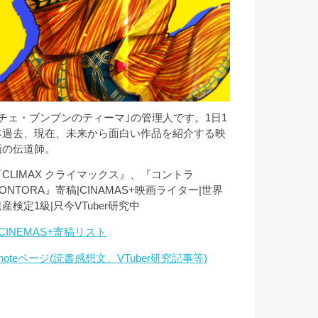
｢チェ・ブンブンのティーマ｣の管理人です。1日1
本過去、現在、未来から面白い作品を紹介する映
画の伝道師。
『CLIMAX クライマックス』、『コントラ
ONTORA』寄稿|CINAMAS+映画ライター|世界
産検定1級|只今VTuber研究中
CINEMAS+寄稿リスト
noteページ(読書感想文、VTuber研究記事等)