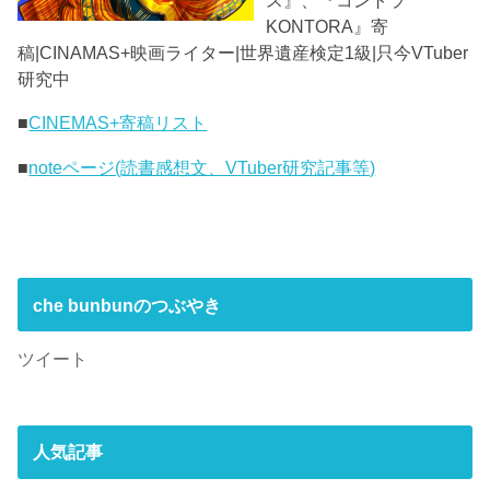
KONTORA』寄
稿|CINAMAS+映画ライター|世界遺産検定1級|只今VTuber
研究中
■
CINEMAS+寄稿リスト
■
noteページ(読書感想文、VTuber研究記事等)
che bunbunのつぶやき
ツイート
人気記事