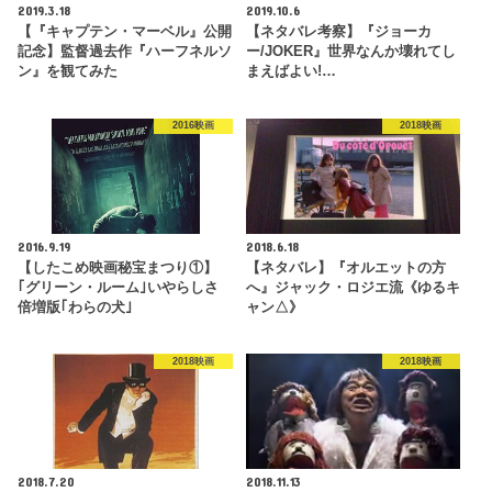
2019.3.18
2019.10.6
【『キャプテン・マーベル』公開
【ネタバレ考察】『ジョーカ
記念】監督過去作『ハーフネルソ
ー/JOKER』世界なんか壊れてし
ン』を観てみた
まえばよい!…
2016映画
2018映画
2016.9.19
2018.6.18
【したこめ映画秘宝まつり①】
【ネタバレ】『オルエットの方
｢グリーン・ルーム｣いやらしさ
へ』ジャック・ロジエ流《ゆるキ
倍増版｢わらの犬｣
ャン△》
2018映画
2018映画
2018.7.20
2018.11.13