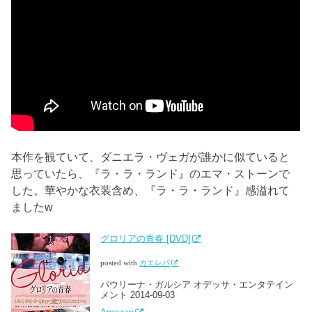
本作を観ていて、ダニエラ・ヴェガが誰かに似ていると
思っていたら、『ラ・ラ・ランド』のエマ・ストーンで
した。華やかな衣装含め、『ラ・ラ・ランド』感溢れて
ましたw
グロリアの青春 [DVD]
posted with
カエレバ
パウリーナ・ガルシア オデッサ・エンタテイン
メント 2014-09-03