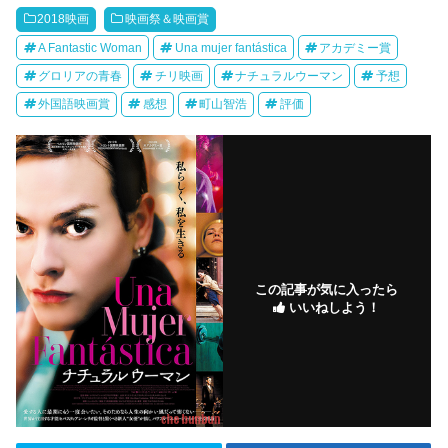
2018映画
映画祭＆映画賞
A Fantastic Woman
Una mujer fantástica
アカデミー賞
グロリアの青春
チリ映画
ナチュラルウーマン
予想
外国語映画賞
感想
町山智浩
評価
この記事が気に入ったら
いいねしよう！