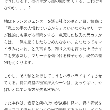
そうになる中、彼の車から謎の鍵が出てくる。これは何
なのか、、、？
軸はトランスジェンダーを巡る社会の冷たい目。警察は
「私この手の人慣れているから」といいながらマリーナ
が性的にも嫌がる尋問をする、急死した彼氏の元カノか
らは、「気を悪くしたらごめんなさい。あなたってキマ
イラみたいね」と失言する。謝り文句を言った上でナイ
フを突き刺し、マリーナを傷つける様子から、現代の差
別をえぐり出す。
しかし、その軸と並行してこうもハラハラドキドキさせ
てくる。特に終盤の密室潜入シーンは、あっやばい、や
ばいと観ている方が焦る次第だ。
また本作は、色彩と鏡の扱いが抜群に良い。愛の表現を
ディスコの微かなピンクの光で表現するあたり、ベタな