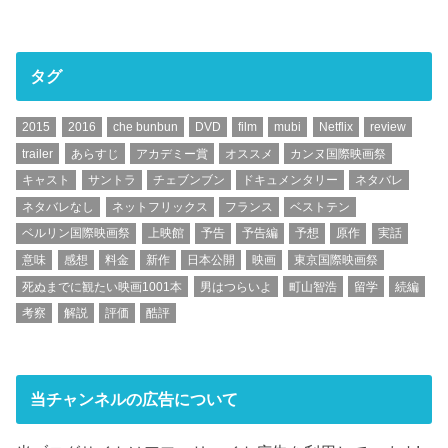
タグ
2015
2016
che bunbun
DVD
film
mubi
Netflix
review
trailer
あらすじ
アカデミー賞
オススメ
カンヌ国際映画祭
キャスト
サントラ
チェブンブン
ドキュメンタリー
ネタバレ
ネタバレなし
ネットフリックス
フランス
ベストテン
ベルリン国際映画祭
上映館
予告
予告編
予想
原作
実話
意味
感想
料金
新作
日本公開
映画
東京国際映画祭
死ぬまでに観たい映画1001本
男はつらいよ
町山智浩
留学
続編
考察
解説
評価
酷評
当チャンネルの広告について