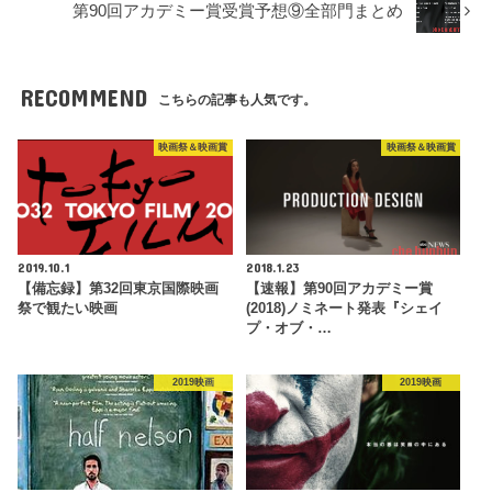
第90回アカデミー賞受賞予想⑨全部門まとめ
RECOMMEND
こちらの記事も人気です。
映画祭＆映画賞
映画祭＆映画賞
2019.10.1
2018.1.23
【備忘録】第32回東京国際映画
【速報】第90回アカデミー賞
祭で観たい映画
(2018)ノミネート発表『シェイ
プ・オブ・…
2019映画
2019映画