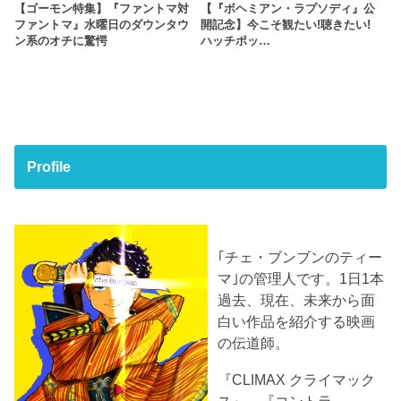
【ゴーモン特集】『ファントマ対
【『ボヘミアン・ラプソディ』公
ファントマ』水曜日のダウンタウ
開記念】今こそ観たい!聴きたい!
ン系のオチに驚愕
ハッチポッ…
Profile
｢チェ・ブンブンのティー
マ｣の管理人です。1日1本
過去、現在、未来から面
白い作品を紹介する映画
の伝道師。
『CLIMAX クライマック
ス』、『コントラ