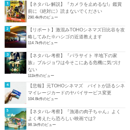
【ネタバレ解説】『カメラを止めるな!』鑑賞
前に《絶対に》読まないでください
290.4k件のビュー
【リポート】激混みTOHOシネマズ日比谷を攻
略してみた※ハシゴの近道教えます
114.7k件のビュー
【ネタバレ考察】『パラサイト 半地下の家
族』ブルジョワは今そこにある危機に気づけ
ない
111k件のビュー
【悲報】元TOHOシネマズ バイトが語るシネ
マイレージカードのヤバイサービス変更
104.8k件のビュー
【ネタバレ考察】『漁港の肉子ちゃん』よく
よく考えたら恐ろしい映画では?
98.1k件のビュー