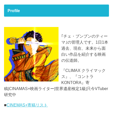
Profile
｢チェ・ブンブンのティー
マ｣の管理人です。1日1本
過去、現在、未来から面
白い作品を紹介する映画
の伝道師。
『CLIMAX クライマック
ス』、『コントラ
KONTORA』寄
稿|CINAMAS+映画ライター|世界遺産検定1級|只今VTuber
研究中
■
CINEMAS+寄稿リスト