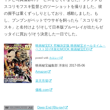
スコリモフスキ監督とのツーショットを撮りました。彼
の握手は重くずっしりとしており、感動しました。も
し、ブンブンがペットでウサギを飼ったら「スコリモフ
スキ」と名付けよう!そして日本版ブルーレイが出たらゼ
ッタイに買おう!そう決意した一日でした。
映画秘宝EX 究極決定版 映画秘宝オールタイム・
ベスト10 (洋泉社MOOK 映画秘宝EX)
posted with
カエレバ
映画秘宝編集部 洋泉社 2017-05-06
Amazon
楽天市場
価格.com
Deep End [Blu-ray]