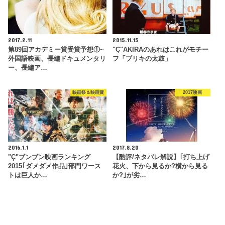
2017.2.11
2015.11.15
第89回アカデミー賞受賞予想①~
"Ç"AKIRAのあれはこれがモチー
外国語映画、長編ドキュメンタリ
フ「ブリキの太鼓」
ー、長編ア…
映画祭＆映画賞
2017映画
2016.1.1
2017.8.20
"Ç"ブンブン映画ランキング
【酷評/ネタバレ解説】｢打ち上げ
2015｢ダメダメ作品｣部門ワース
花火、下から見るか?横から見る
トは巨人か…
か?｣が劣…