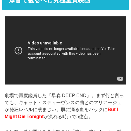
爆音で観るべし究極童貞映画
劇場で再度鑑賞した『早春 DEEP END』。まず何と言っ
ても、キャット・スティーヴンスの曲とのマリアージュ
が発狂レベルに凄まじい。肌に滴る血をバックに
But I
Might Die Tonight
が流れる時点で5億点。