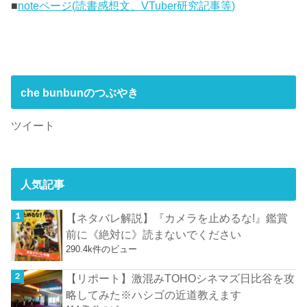
■
noteページ(読書感想文、VTuber研究記事等)
che bunbunのつぶやき
ツイート
人気記事
【ネタバレ解説】『カメラを止めるな!』鑑賞
前に《絶対に》読まないでください
290.4k件のビュー
【リポート】激混みTOHOシネマズ日比谷を攻
略してみた※ハシゴの近道教えます