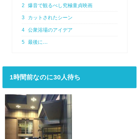
2
爆音で観るべし究極童貞映画
3
カットされたシーン
4
公衆浴場のアイデア
5
最後に…
1時間前なのに30人待ち