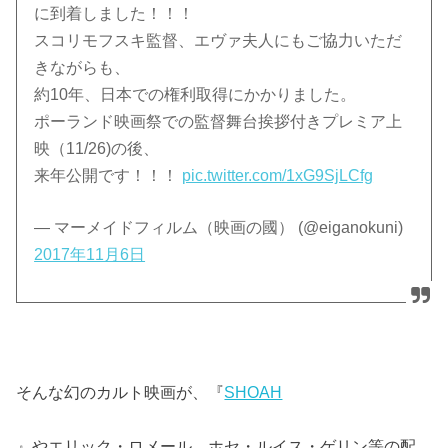
に到着しました！！！
スコリモフスキ監督、エヴァ夫人にもご協力いただ
きながらも、
約10年、日本での権利取得にかかりました。
ポーランド映画祭での監督舞台挨拶付きプレミア上
映（11/26)の後、
来年公開です！！！
pic.twitter.com/1xG9SjLCfg
— マーメイドフィルム（映画の國） (@eiganokuni)
2017年11月6日
そんな幻のカルト映画が、『
SHOAH
』やエリック・ロメール、ホセ・ルイス・ゲリン等の配