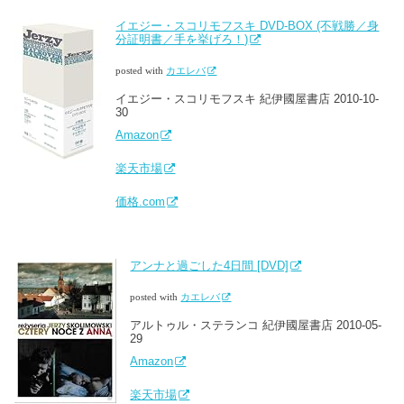
イエジー・スコリモフスキ DVD-BOX (不戦勝／身
分証明書／手を挙げろ！)
posted with
カエレバ
イエジー・スコリモフスキ 紀伊國屋書店 2010-10-
30
Amazon
楽天市場
価格.com
アンナと過ごした4日間 [DVD]
posted with
カエレバ
アルトゥル・ステランコ 紀伊國屋書店 2010-05-
29
Amazon
楽天市場