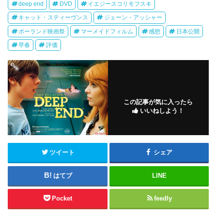
deep end
DVD
イエジースコリモフスキ
キャット・スティーヴンス
ジェーン・アッシャー
ポーランド映画祭
マーメイドフィルム
感想
日本公開
早春
評価
この記事が気に入ったら
いいねしよう！
ツイート
シェア
はてブ
LINE
Pocket
feedly