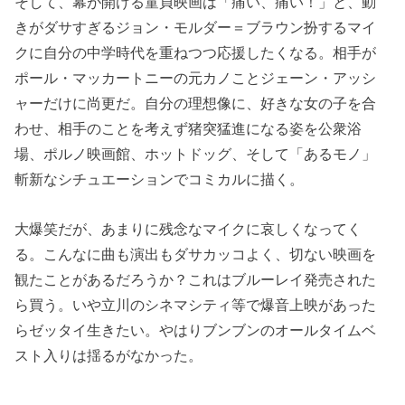
そして、幕が開ける童貞映画は「痛い、痛い！」と、動
きがダサすぎるジョン・モルダー＝ブラウン扮するマイ
クに自分の中学時代を重ねつつ応援したくなる。相手が
ポール・マッカートニーの元カノことジェーン・アッシ
ャーだけに尚更だ。自分の理想像に、好きな女の子を合
わせ、相手のことを考えず猪突猛進になる姿を公衆浴
場、ポルノ映画館、ホットドッグ、そして「あるモノ」
斬新なシチュエーションでコミカルに描く。
大爆笑だが、あまりに残念なマイクに哀しくなってく
る。こんなに曲も演出もダサカッコよく、切ない映画を
観たことがあるだろうか？これはブルーレイ発売された
ら買う。いや立川のシネマシティ等で爆音上映があった
らゼッタイ生きたい。やはりブンブンのオールタイムベ
スト入りは揺るがなかった。