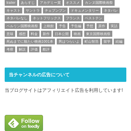
trailer
あらすじ
アカデミー賞
オススメ
カンヌ国際映画祭
キャスト
サントラ
チェブンブン
ドキュメンタリー
ネタバレ
ネタバレなし
ネットフリックス
フランス
ベストテン
ベルリン国際映画祭
上映館
予告
予告編
予想
原作
実話
意味
感想
料金
新作
日本公開
映画
東京国際映画祭
死ぬまでに観たい映画1001本
男はつらいよ
町山智浩
留学
続編
考察
解説
評価
酷評
当チャンネルの広告について
当ブログサイトはアフィリエイト広告を利用しています!