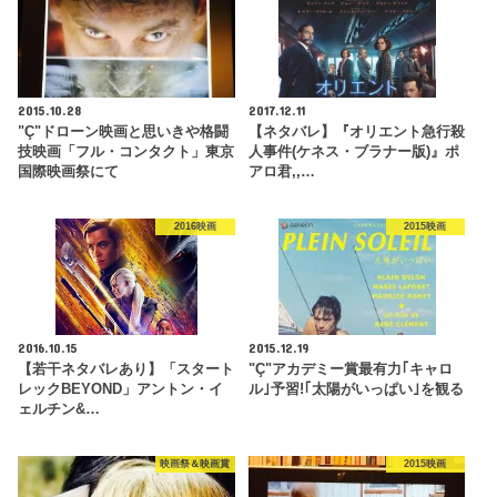
2015.10.28
2017.12.11
"Ç"ドローン映画と思いきや格闘
【ネタバレ】『オリエント急行殺
技映画「フル・コンタクト」東京
人事件(ケネス・ブラナー版)』ポ
国際映画祭にて
アロ君,,…
2016映画
2015映画
2016.10.15
2015.12.19
【若干ネタバレあり】「スタート
"Ç"アカデミー賞最有力｢キャロ
レックBEYOND」アントン・イ
ル｣予習!｢太陽がいっぱい｣を観る
ェルチン&…
映画祭＆映画賞
2015映画