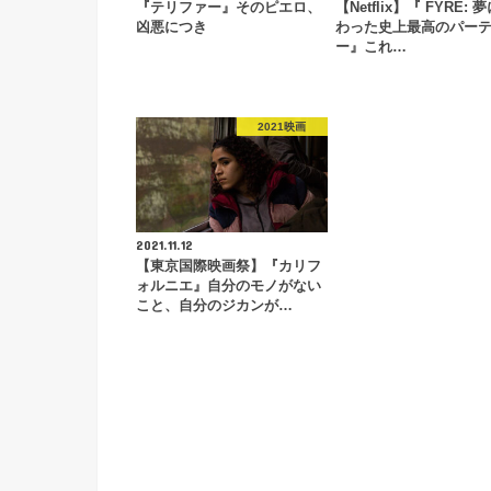
『テリファー』そのピエロ、
【Netflix】『 FYRE: 
凶悪につき
わった史上最高のパー
ー』これ…
2021映画
2021.11.12
【東京国際映画祭】『カリフ
ォルニエ』自分のモノがない
こと、自分のジカンが…