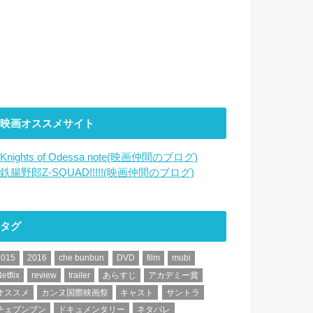
映画オススメサイト
Knights of Odessa note(映画仲間のブログ)
鉄腸野郎Z-SQUAD!!!!!(映画仲間のブログ)
タグ
2015
2016
che bunbun
DVD
film
mubi
etflix
review
trailer
あらすじ
アカデミー賞
オススメ
カンヌ国際映画祭
キャスト
サントラ
チェブンブン
ドキュメンタリー
ネタバレ