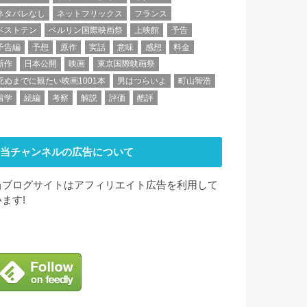
ネタバレなし
ネットフリックス
フランス
ベストテン
ベルリン国際映画祭
上映館
予告
予告編
予想
原作
実話
意味
感想
料金
新作
日本公開
映画
東京国際映画祭
死ぬまでに観たい映画1001本
男はつらいよ
町山智浩
留学
続編
考察
解説
評価
酷評
当チャンネルの広告について
当ブログサイトはアフィリエイト広告を利用して
います!