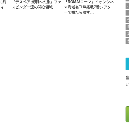
夢に終
『デスペア 光明への旅』ファ
『ROMA/ローマ』イオンシネ
ティ
スビンダー流の関心領域
マ海老名THX搭載7番シアタ
ーで観たら凄す…