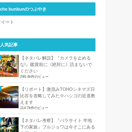
che bunbunのつぶやき
ツイート
人気記事
【ネタバレ解説】『カメラを止める
な!』鑑賞前に《絶対に》読まないで
ください
290.4k件のビュー
【リポート】激混みTOHOシネマズ日
比谷を攻略してみた※ハシゴの近道教
えます
114.7k件のビュー
【ネタバレ考察】『パラサイト 半地
下の家族』ブルジョワは今そこにある