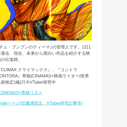
｢チェ・ブンブンのティーマ｣の管理人です。1日1
本過去、現在、未来から面白い作品を紹介する映
画の伝道師。
『CLIMAX クライマックス』、『コントラ
ONTORA』寄稿|CINAMAS+映画ライター|世界
産検定1級|只今VTuber研究中
CINEMAS+寄稿リスト
noteページ(読書感想文、VTuber研究記事等)