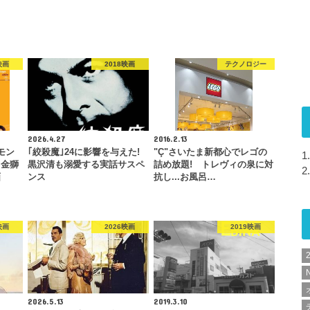
映画
2018映画
テクノロジー
2026.4.27
2016.2.13
モン
｢絞殺魔｣24に影響を与えた!
"Ç"さいたま新都心でレゴの
1.
』金獅
黒沢清も溺愛する実話サスペ
詰め放題! トレヴィの泉に対
2.
画
ンス
抗し...お風呂…
映画
2026映画
2019映画
N
2026.5.13
2019.3.10