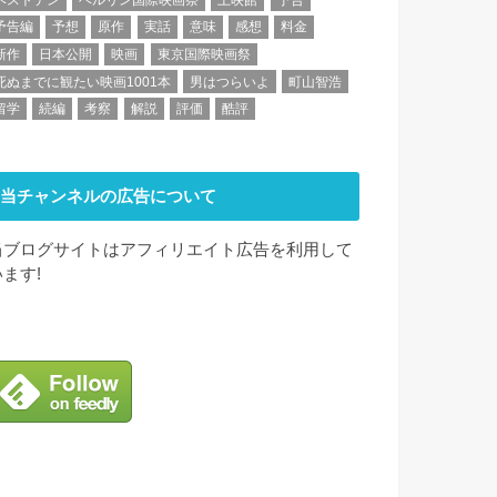
予告編
予想
原作
実話
意味
感想
料金
新作
日本公開
映画
東京国際映画祭
死ぬまでに観たい映画1001本
男はつらいよ
町山智浩
留学
続編
考察
解説
評価
酷評
当チャンネルの広告について
当ブログサイトはアフィリエイト広告を利用して
います!