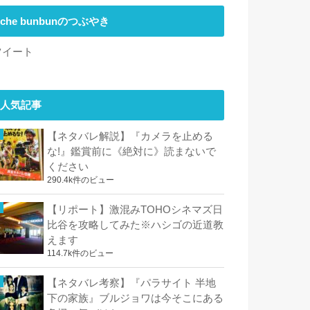
che bunbunのつぶやき
ツイート
人気記事
【ネタバレ解説】『カメラを止める
な!』鑑賞前に《絶対に》読まないで
ください
290.4k件のビュー
【リポート】激混みTOHOシネマズ日
比谷を攻略してみた※ハシゴの近道教
えます
114.7k件のビュー
【ネタバレ考察】『パラサイト 半地
下の家族』ブルジョワは今そこにある