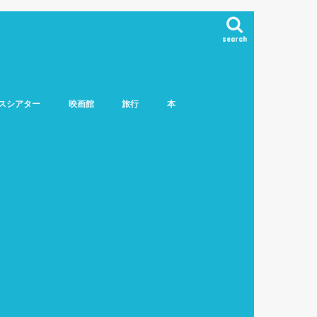
search
スシアター
映画館
旅行
本