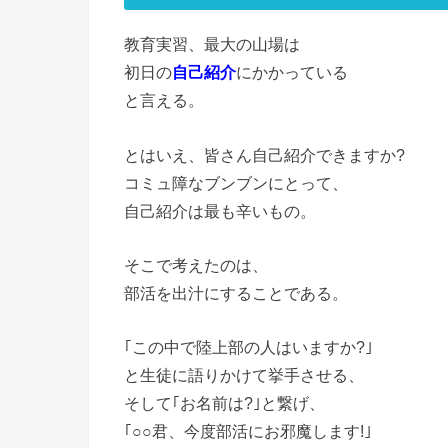
教育実習、最大の山場は
初日の
自己紹介
にかかっている
と言える。
とはいえ、皆さん自己紹介できますか?
コミュ障なブンブンにとって、
自己紹介は最も辛いもの。
そこで考えたのは、
部活を出汁にすることである。
｢この中で陸上部の人はいますか?｣
と生徒に語りかけて挙手させる、
そして｢お名前は?｣と繋げ、
｢○○君、今度部活にお邪魔します!｣