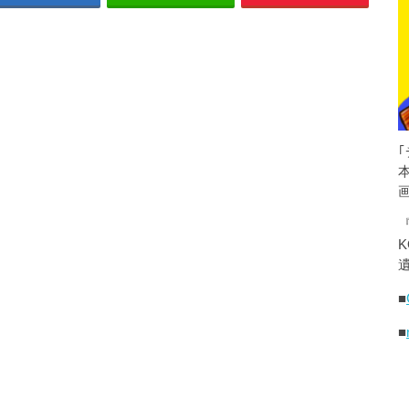
K
遺
■
■