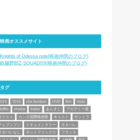
映画オススメサイト
Knights of Odessa note(映画仲間のブログ)
鉄腸野郎Z-SQUAD!!!!!(映画仲間のブログ)
タグ
2015
2016
che bunbun
DVD
film
mubi
etflix
review
trailer
あらすじ
アカデミー賞
オススメ
カンヌ国際映画祭
キャスト
サントラ
チェブンブン
ドキュメンタリー
ネタバレ
ネタバレなし
ネットフリックス
フランス
ベストテン
ベルリン国際映画祭
上映館
予告