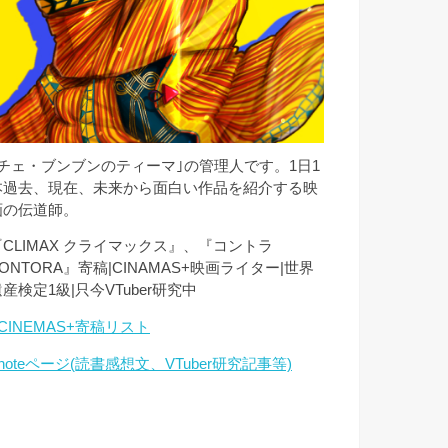
｢チェ・ブンブンのティーマ｣の管理人です。1日1
本過去、現在、未来から面白い作品を紹介する映
画の伝道師。
『CLIMAX クライマックス』、『コントラ
ONTORA』寄稿|CINAMAS+映画ライター|世界
産検定1級|只今VTuber研究中
CINEMAS+寄稿リスト
noteページ(読書感想文、VTuber研究記事等)