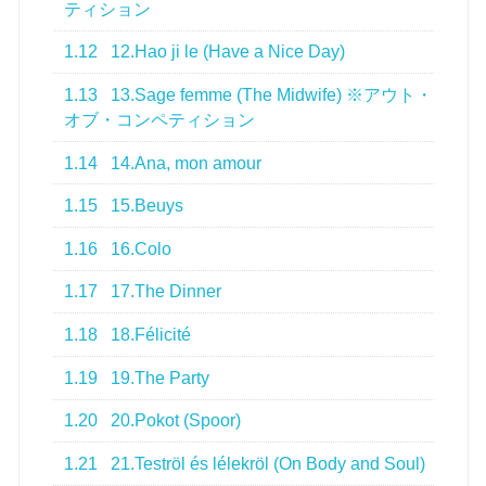
ティション
1.12
12.Hao ji le (Have a Nice Day)
1.13
13.Sage femme (The Midwife) ※アウト・
オブ・コンペティション
1.14
14.Ana, mon amour
1.15
15.Beuys
1.16
16.Colo
1.17
17.The Dinner
1.18
18.Félicité
1.19
19.The Party
1.20
20.Pokot (Spoor)
1.21
21.Teströl és lélekröl (On Body and Soul)