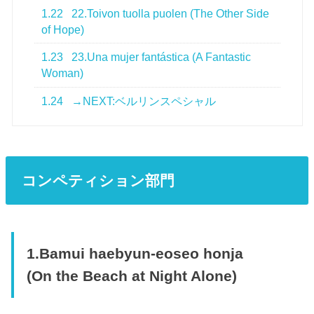
1.22
22.Toivon tuolla puolen (The Other Side
of Hope)
1.23
23.Una mujer fantástica (A Fantastic
Woman)
1.24
→NEXT:ベルリンスペシャル
コンペティション部門
1.Bamui haebyun-eoseo honja
(On the Beach at Night Alone)