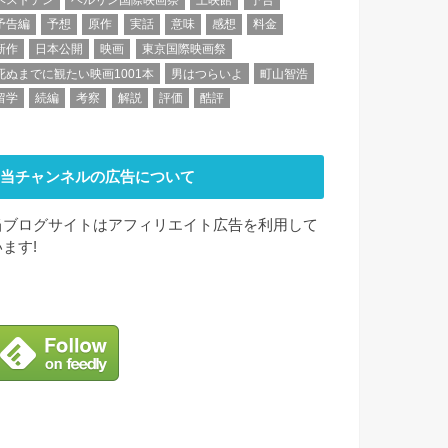
予告編
予想
原作
実話
意味
感想
料金
新作
日本公開
映画
東京国際映画祭
死ぬまでに観たい映画1001本
男はつらいよ
町山智浩
留学
続編
考察
解説
評価
酷評
当チャンネルの広告について
当ブログサイトはアフィリエイト広告を利用して
います!