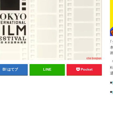
K
はてブ
LINE
Pocket
遺
■
■