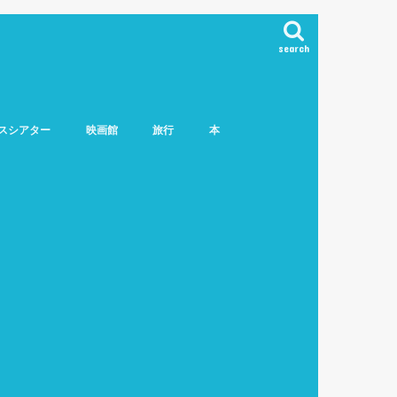
search
スシアター
映画館
旅行
本