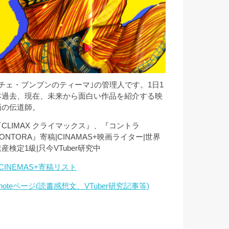
｢チェ・ブンブンのティーマ｣の管理人です。1日1
本過去、現在、未来から面白い作品を紹介する映
画の伝道師。
『CLIMAX クライマックス』、『コントラ
ONTORA』寄稿|CINAMAS+映画ライター|世界
産検定1級|只今VTuber研究中
CINEMAS+寄稿リスト
noteページ(読書感想文、VTuber研究記事等)