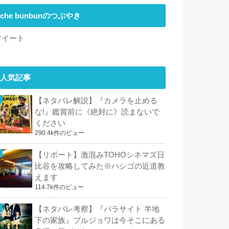
che bunbunのつぶやき
ツイート
人気記事
【ネタバレ解説】『カメラを止める
な!』鑑賞前に《絶対に》読まないで
ください
290.4k件のビュー
【リポート】激混みTOHOシネマズ日
比谷を攻略してみた※ハシゴの近道教
えます
114.7k件のビュー
【ネタバレ考察】『パラサイト 半地
下の家族』ブルジョワは今そこにある