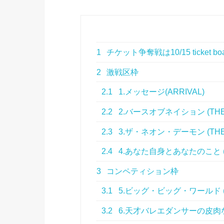
1
チケット争奪戦は10/15 ticket bo
2
激戦区枠
2.1
1.メッセージ(ARRIVAL)
2.2
2.バースオブネイション (THE BI
2.3
3.ザ・ネオン・デーモン (THE 
2.4
4.あなた自身とあなたのこと (
3
コンペティション枠
3.1
5.ビッグ・ビッグ・ワールド (BI
3.2
6.天才バレエダンサーの皮肉な運命