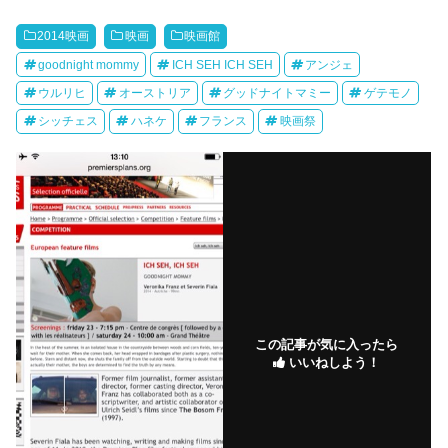
2014映画
映画
映画館
goodnight mommy
ICH SEH ICH SEH
アンジェ
ウルリヒ
オーストリア
グッドナイトマミー
ゲテモノ
シッチェス
ハネケ
フランス
映画祭
この記事が気に入ったら
いいねしよう！