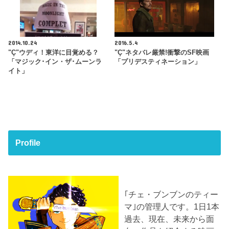
2014.10.24
2016.5.4
"Ç"ウディ！東洋に目覚める？
"Ç"ネタバレ厳禁!衝撃のSF映画
「マジック･イン・ザ･ムーンラ
「プリデスティネーション」
イト」
Profile
｢チェ・ブンブンのティー
マ｣の管理人です。1日1本
過去、現在、未来から面