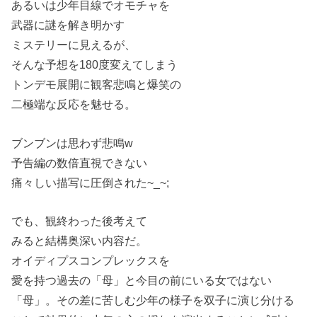
あるいは少年目線でオモチャを
武器に謎を解き明かす
ミステリーに見えるが、
そんな予想を180度変えてしまう
トンデモ展開に観客悲鳴と爆笑の
二極端な反応を魅せる。
ブンブンは思わず悲鳴w
予告編の数倍直視できない
痛々しい描写に圧倒された~_~;
でも、観終わった後考えて
みると結構奥深い内容だ。
オイディプスコンプレックスを
愛を持つ過去の「母」と今目の前にいる女ではない
「母」。その差に苦しむ少年の様子を双子に演じ分ける