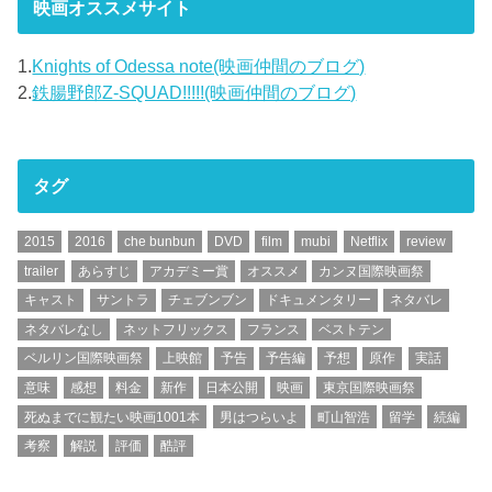
映画オススメサイト
1.
Knights of Odessa note(映画仲間のブログ)
2.
鉄腸野郎Z-SQUAD!!!!!(映画仲間のブログ)
タグ
2015
2016
che bunbun
DVD
film
mubi
Netflix
review
trailer
あらすじ
アカデミー賞
オススメ
カンヌ国際映画祭
キャスト
サントラ
チェブンブン
ドキュメンタリー
ネタバレ
ネタバレなし
ネットフリックス
フランス
ベストテン
ベルリン国際映画祭
上映館
予告
予告編
予想
原作
実話
意味
感想
料金
新作
日本公開
映画
東京国際映画祭
死ぬまでに観たい映画1001本
男はつらいよ
町山智浩
留学
続編
考察
解説
評価
酷評