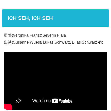
ICH SEH, ICH SEH
監督:Veronika Franz&Severin Fiala
出演:Susanne Wuest, Lukas Schwarz, Elias Schwarz etc