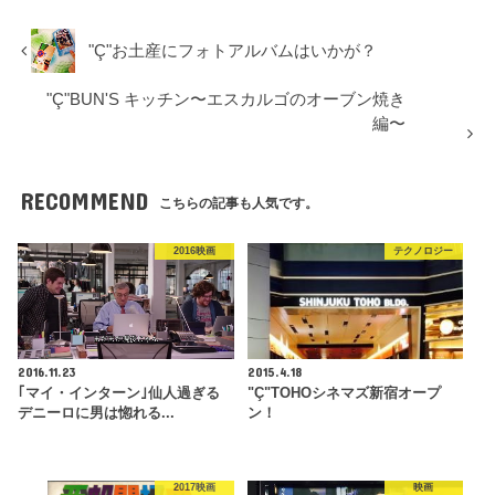
"Ç"お土産にフォトアルバムはいかが？
"Ç"BUN'S キッチン〜エスカルゴのオーブン焼き
編〜
RECOMMEND
こちらの記事も人気です。
2016映画
テクノロジー
2016.11.23
2015.4.18
｢マイ・インターン｣仙人過ぎる
"Ç"TOHOシネマズ新宿オープ
デニーロに男は惚れる...
ン！
2017映画
映画