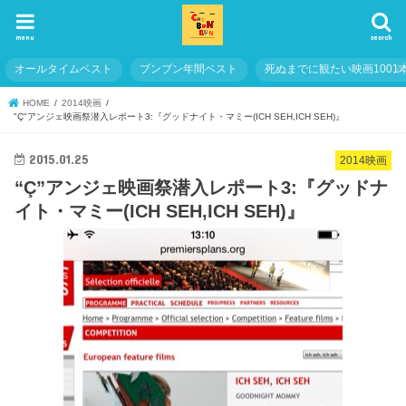
menu
search
オールタイムベスト
ブンブン年間ベスト
死ぬまでに観たい映画1001
HOME
2014映画
"Ç"アンジェ映画祭潜入レポート3:『グッドナイト・マミー(ICH SEH,ICH SEH)』
2015.01.25
2014映画
“Ç”アンジェ映画祭潜入レポート3:『グッドナ
イト・マミー(ICH SEH,ICH SEH)』