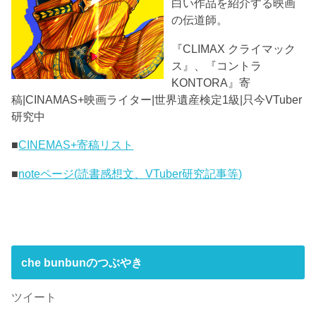
白い作品を紹介する映画
の伝道師。
『CLIMAX クライマック
ス』、『コントラ
KONTORA』寄
稿|CINAMAS+映画ライター|世界遺産検定1級|只今VTuber
研究中
■
CINEMAS+寄稿リスト
■
noteページ(読書感想文、VTuber研究記事等)
che bunbunのつぶやき
ツイート