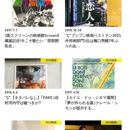
2017.7.7
2015.12.30
3面スクリーンの映画館ScreenX
"Ç"ブンブン映画ベストテン2015
爆誕記念!今こそ観たい「西部開
外邦画部門1位は橋口亮輔7年ぶ
拓史」
りのあ…
2016映画
2017映画
2016.6.6
2017.4.16
"Ç"【ネタバレなし】｢FAKE｣佐
【カイエ・ドゥ・シネマ週間】
村河内守は嘘つきか?
｢夢が作られる森｣クレール・シ
モンが提示する…
2014映画
2016映画