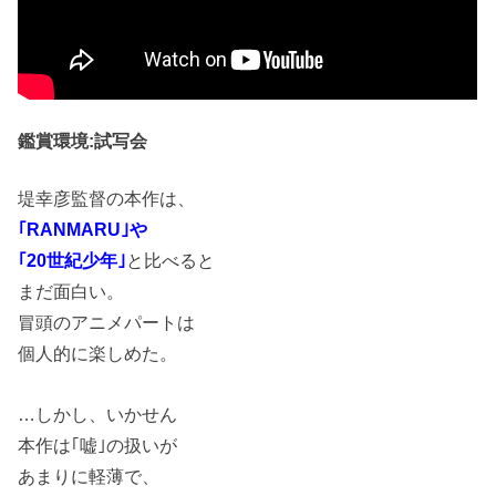
鑑賞環境:試写会
堤幸彦監督の本作は、
｢RANMARU｣や
｢20世紀少年｣
と比べると
まだ面白い。
冒頭のアニメパートは
個人的に楽しめた。
…しかし、いかせん
本作は｢嘘｣の扱いが
あまりに軽薄で、