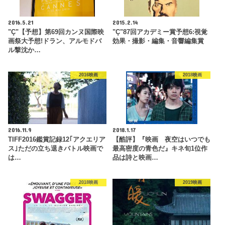
2016.5.21
2015.2.14
"Ç"【予想】第69回カンヌ国際映
"Ç"87回アカデミー賞予想6:視覚
画祭大予想!ドラン、アルモドバ
効果・撮影・編集・音響編集賞
ル撃沈か…
2016映画
2018映画
2016.11.9
2018.1.17
TIFF2016鑑賞記録12｢アクエリア
【酷評】『映画 夜空はいつでも
ス｣ただの立ち退きバトル映画で
最高密度の青色だ』キネ旬1位作
は…
品は詩と映画…
2018映画
2019映画