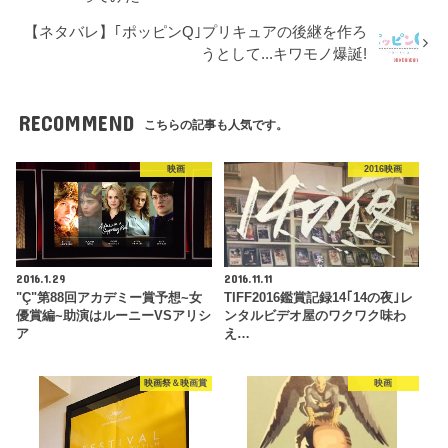
【ネタバレ】｢ポッピンQ｣プリキュアの後継を作ろ
うとして...キワモノ爆誕!
RECOMMEND
こちらの記事も人気です。
映画
2016映画
2016.1.29
2016.11.11
"Ç"第88回アカデミー賞予想~女
TIFF2016鑑賞記録14｢14の夜｣レ
優賞編~助演はルーニーVSアリシ
ンタルビデオ屋のワクワク味わ
ア
え…
映画祭＆映画賞
映画