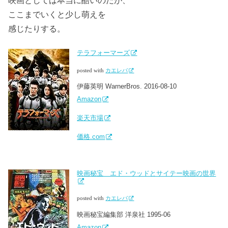
映画としては本当に酷いのだが、
ここまでいくと少し萌えを
感じたりする。
テラフォーマーズ
posted with
カエレバ
伊藤英明 WarnerBros. 2016-08-10
Amazon
楽天市場
価格.com
映画秘宝 エド・ウッドとサイテー映画の世界
posted with
カエレバ
映画秘宝編集部 洋泉社 1995-06
Amazon