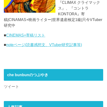
『CLIMAX クライマック
ス』、『コントラ
KONTORA』寄
稿|CINAMAS+映画ライター|世界遺産検定1級|只今VTuber
研究中
■
CINEMAS+寄稿リスト
■
noteページ(読書感想文、VTuber研究記事等)
che bunbunのつぶやき
ツイート
人気記事