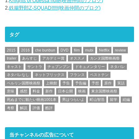
1.
Knights of Odessa note(映画仲間のブログ)
2.
鉄腸野郎Z-SQUAD!!!!!(映画仲間のブログ)
タグ
2015
2016
che bunbun
DVD
film
mubi
Netflix
review
trailer
あらすじ
アカデミー賞
オススメ
カンヌ国際映画祭
キャスト
サントラ
チェブンブン
ドキュメンタリー
ネタバレ
ネタバレなし
ネットフリックス
フランス
ベストテン
ベルリン国際映画祭
上映館
予告
予告編
予想
原作
実話
意味
感想
料金
新作
日本公開
映画
東京国際映画祭
死ぬまでに観たい映画1001本
男はつらいよ
町山智浩
留学
続編
考察
解説
評価
酷評
当チャンネルの広告について