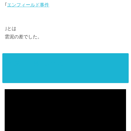
｢
エンフィールド事件
｣とは
雲泥の差でした。
4.真田十勇士(2016)