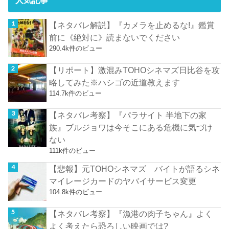
【ネタバレ解説】『カメラを止めるな!』鑑賞
前に《絶対に》読まないでください
290.4k件のビュー
【リポート】激混みTOHOシネマズ日比谷を攻
略してみた※ハシゴの近道教えます
114.7k件のビュー
【ネタバレ考察】『パラサイト 半地下の家
族』ブルジョワは今そこにある危機に気づけ
ない
111k件のビュー
【悲報】元TOHOシネマズ バイトが語るシネ
マイレージカードのヤバイサービス変更
104.8k件のビュー
【ネタバレ考察】『漁港の肉子ちゃん』よく
よく考えたら恐ろしい映画では?