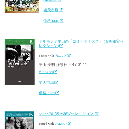
楽天市場
価格.com
デルモンテ平山の「ゴミビデオ大全」 (映画秘宝セ
レクション)
posted with
カエレバ
平山 夢明 洋泉社 2017-01-11
Amazon
楽天市場
価格.com
ゾンビ論 (映画秘宝セレクション)
posted with
カエレバ