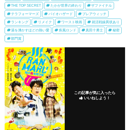
THE TOP SECRET
たかが世界の終わり
ザファイナル
テラフォーマーズ
バイオハザード
ブレアウィッチ
ランキング
リメイク
ワースト映画
就活戦線異状あり
湯を沸かすほどの熱い愛
疾風ロンド
真田十勇士
秘密
部門賞
この記事が気に入ったら
いいねしよう！