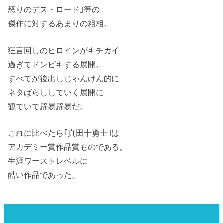
怒りのデス・ロード｣等の
傑作に対するあまりの粗相。
狂言回しのヒロインがキチガイ
過ぎてドンビキする展開。
すべてが後出しじゃんけん的に
ネタばらししていく展開に
観ていて辟易辟易だ。
これに比べたら｢真田十勇士｣は
アカデミー賞作品賞ものである。
生涯ワーストレベルに
酷い作品であった。
2.就活戦線異状あり(2010)