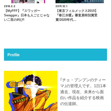
2018.2.2
2019.12.1
【MyFFF】『スワッガー
【東京フィルメックス2019】
Swagger』日本も人ごとじゃな
『春江水暖』審査員特別賞受
い二世の叫び!
賞!2020年代…
Profile
｢チェ・ブンブンのティー
マ｣の管理人です。1日1本
過去、現在、未来から面
白い作品を紹介する映画
の伝道師。