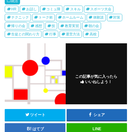
就活
HR
お話し
コミュ障
スキル
スポーツ大会
テクニック
トーク術
ホームルーム
体験談
対策
帰りの会
感想
技
教育実習
朝の会
生徒との関わり方
行事
運営方法
高校
この記事が気に入ったら
いいねしよう！
ツイート
シェア
はてブ
LINE