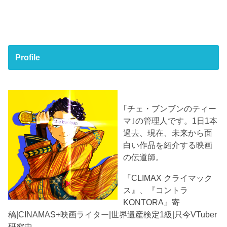
Profile
｢チェ・ブンブンのティー
マ｣の管理人です。1日1本
過去、現在、未来から面
白い作品を紹介する映画
の伝道師。
『CLIMAX クライマック
ス』、『コントラ
KONTORA』寄
稿|CINAMAS+映画ライター|世界遺産検定1級|只今VTuber
研究中