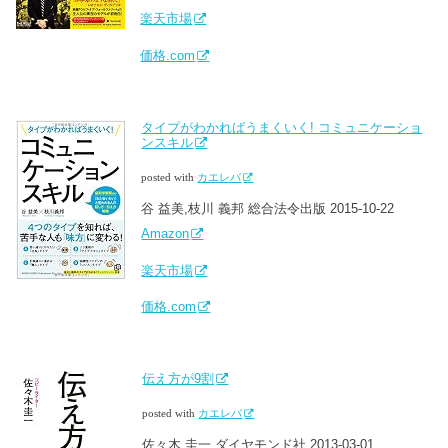
楽天市場
価格.com
タイプがわかればうまくいく! コミュニケーショ
ンスキル
posted with
カエレバ
谷 益美,枝川 義邦 総合法令出版 2015-10-22
Amazon
楽天市場
価格.com
伝え方が9割
posted with
カエレバ
佐々木 圭一 ダイヤモンド社 2013-03-01