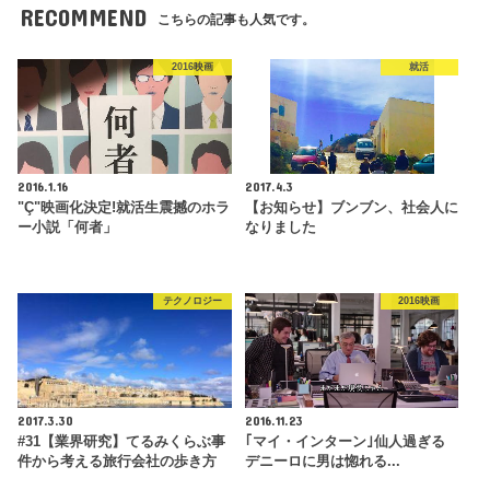
RECOMMEND
こちらの記事も人気です。
2016映画
就活
2016.1.16
2017.4.3
"Ç"映画化決定!就活生震撼のホラ
【お知らせ】ブンブン、社会人に
ー小説「何者」
なりました
テクノロジー
2016映画
2017.3.30
2016.11.23
#31【業界研究】てるみくらぶ事
｢マイ・インターン｣仙人過ぎる
件から考える旅行会社の歩き方
デニーロに男は惚れる...