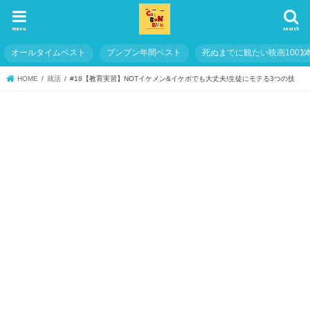
menu
search
オールタイムベスト
ブンブン年間ベスト
死ぬまでに観たい映画1001
HOME
就活
#18【教育実習】NOTイケメン&イケボでも大丈夫!生徒にモテる3つの技