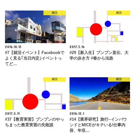
就活
就活
2016.10.13
2017.3.16
#7【就活イベント】Facebookで
#29【新入生】ブンブン直伝、大
よく見る｢当日内定｣イベントっ
学の歩き方 #春から法政
てど…
就活
就活
2017.5.11
2016.12.1
#37【教育実習】ブンブンのやっ
#14【業界研究】旅行~インバウ
ちまった教育実習の失敗談
ンドとMICEがキテいる!仕事内
容、年収…