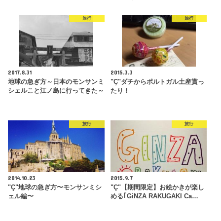
旅行
旅行
2017.8.31
2015.3.3
地球の急ぎ方～日本のモンサンミ
"Ç"ダチからポルトガル土産貰っ
シェルこと江ノ島に行ってきた～
たり！
旅行
旅行
2014.10.23
2015.9.7
"Ç"地球の急ぎ方〜モンサンミシ
"Ç"【期間限定】お絵かきが楽し
ェル編〜
める｢GiNZA RAKUGAKI Ca…