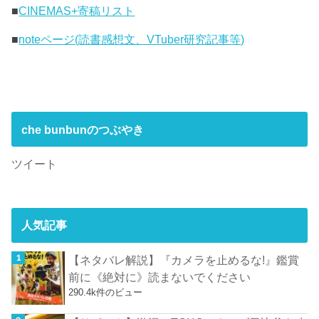
■
CINEMAS+寄稿リスト
■
noteページ(読書感想文、VTuber研究記事等)
che bunbunのつぶやき
ツイート
人気記事
【ネタバレ解説】『カメラを止めるな!』鑑賞
前に《絶対に》読まないでください
290.4k件のビュー