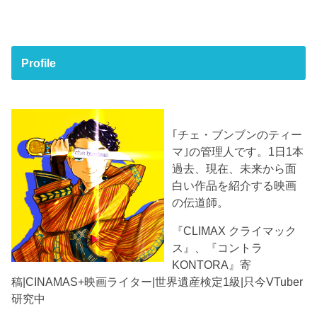
Profile
｢チェ・ブンブンのティー
マ｣の管理人です。1日1本
過去、現在、未来から面
白い作品を紹介する映画
の伝道師。
『CLIMAX クライマック
ス』、『コントラ
KONTORA』寄
稿|CINAMAS+映画ライター|世界遺産検定1級|只今VTuber
研究中