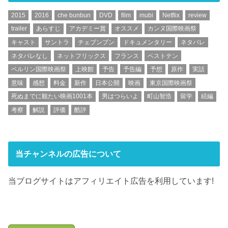
2015
2016
che bunbun
DVD
film
mubi
Netflix
review
trailer
あらすじ
アカデミー賞
オススメ
カンヌ国際映画祭
キャスト
サントラ
チェブンブン
ドキュメンタリー
ネタバレ
ネタバレなし
ネットフリックス
フランス
ベストテン
ベルリン国際映画祭
上映館
予告
予告編
予想
原作
実話
意味
感想
料金
新作
日本公開
映画
東京国際映画祭
死ぬまでに観たい映画1001本
男はつらいよ
町山智浩
留学
続編
考察
解説
評価
酷評
当チャンネルの広告について
当ブログサイトはアフィリエイト広告を利用しています!