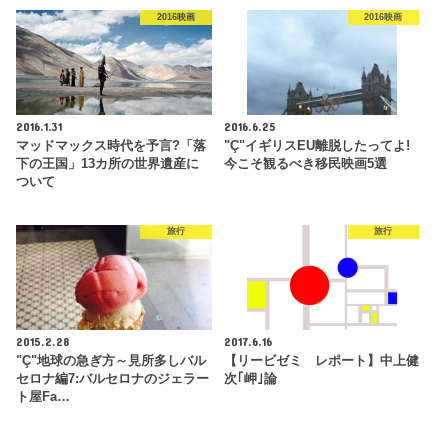
2016映画
2016映画
2016.1.31
2016.6.25
マッドマックス時代を予言?「落
"Ç"イギリスEU離脱したってよ!
下の王国」13カ所の世界遺産に
今こそ観るべき移民映画5選
ついて
旅行
旅行
2015.2.28
2017.6.16
"Ç"地球の急ぎ方～見所多しバル
【リービゼミ レポート】中上健
セロナ編7:バルセロナのジェラー
次｢岬｣論
ト屋Fa…