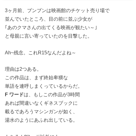
3ヶ月前、ブンブンは映画館のチケット売り場で
並んでいたところ、目の前に並ぶ少女が
｢あのクマさんの出てくる映画が観たい～｣
と母親に言い寄っていたのを目撃した。
Ah~残念。これR15なんだよね～
理由は2つある。
この作品は、まず終始卑猥な
単語を連呼しまくっているからだ。
F ワード
は、もしこの作品が3時間
あれば間違いなくギネスブックに
載るであろうマシンガンが如く、
湯水のようにあふれ出している。