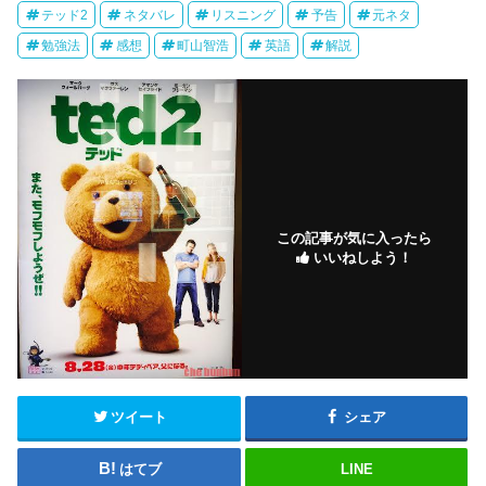
テッド2
ネタバレ
リスニング
予告
元ネタ
勉強法
感想
町山智浩
英語
解説
この記事が気に入ったら
いいねしよう！
ツイート
シェア
はてブ
LINE