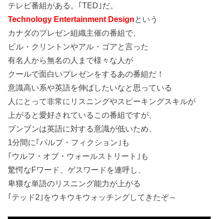
テレビ番組がある。｢TED｣だ。
Technology Entertainment Design
という
カナダのプレゼン組織主催の番組で、
ビル・クリントンやアル・ゴアと言った
有名人から無名の人まで様々な人が
クールで面白いプレゼンをするあの番組だ！
意識高い系や英語を伸ばしたいなと思っている
人にとって非常にリスニングやスピーキングスキルが
上がると愛好されているこの番組ですが、
ブンブンは英語に対する意識が低いため、
1分間に｢パルプ・フィクション｣も
｢ウルフ・オブ・ウォールストリート｣も
驚愕なFワード、ゲスワードを連呼し、
卑猥な単語のリスニング能力が上がる
｢テッド2｣をウキウキウォッチングしてきたぞ～