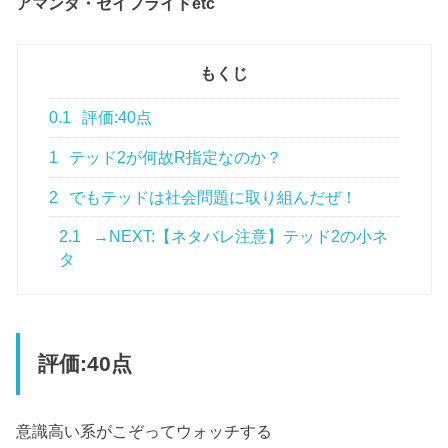
アマンダ・セイフライドetc
もくじ
0.1
評価:40点
1
テッド2が何故R指定なのか？
2
でもテッドは社会問題に取り組んだぜ！
2.1
→NEXT:【ネタバレ注意】テッド2の小ネ
タ
評価:40点
意識高い系がこぞってウォッチする