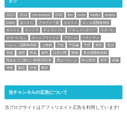
タグ
2015
2016
che bunbun
DVD
film
mubi
Netflix
review
trailer
あらすじ
アカデミー賞
オススメ
カンヌ国際映画祭
キャスト
サントラ
チェブンブン
ドキュメンタリー
ネタバレ
ネタバレなし
ネットフリックス
フランス
ベストテン
ベルリン国際映画祭
上映館
予告
予告編
予想
原作
実話
意味
感想
料金
新作
日本公開
映画
東京国際映画祭
死ぬまでに観たい映画1001本
男はつらいよ
町山智浩
留学
続編
考察
解説
評価
酷評
当チャンネルの広告について
当ブログサイトはアフィリエイト広告を利用しています!