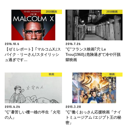
2016映画
2016映画
2016.10.6
2016.7.26
【ゼミレポート】｢マルコムX｣ス
"Ç"フランス映画｢穴 Le
パイク・リーさん!スタイリッシ
Trou(1960)｣危険過ぎて冷や汗脱
ュ過ぎです…
獄映画
映画
映画
2015.6.26
2015.3.28
"Ç"暑苦しい檀一雄の半生「火宅
"Ç"働くおっさん応援映画「ナイ
の人」
トミュージアム /エジプト王の秘
密」