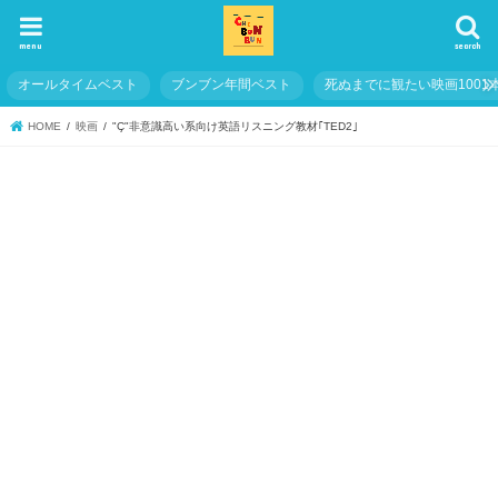
menu
search
オールタイムベスト
ブンブン年間ベスト
死ぬまでに観たい映画1001
HOME
映画
"Ç"非意識高い系向け英語リスニング教材｢TED2｣