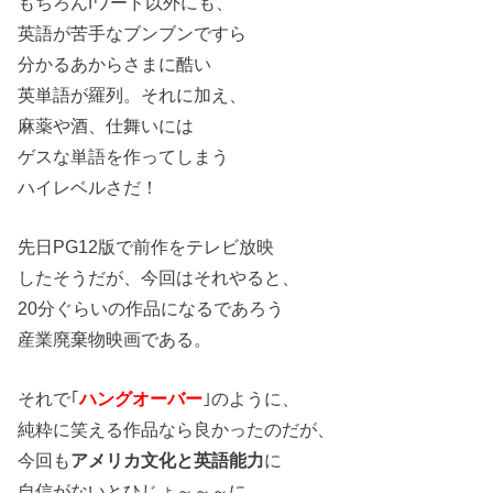
もちろんfワード以外にも、
英語が苦手なブンブンですら
分かるあからさまに酷い
英単語が羅列。それに加え、
麻薬や酒、仕舞いには
ゲスな単語を作ってしまう
ハイレベルさだ！
先日PG12版で前作をテレビ放映
したそうだが、今回はそれやると、
20分ぐらいの作品になるであろう
産業廃棄物映画である。
それで｢
ハングオーバー
｣のように、
純粋に笑える作品なら良かったのだが、
今回も
アメリカ文化と英語能力
に
自信がないとひじょ～～～に