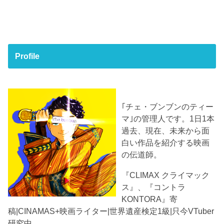
Profile
｢チェ・ブンブンのティー
マ｣の管理人です。1日1本
過去、現在、未来から面
白い作品を紹介する映画
の伝道師。
『CLIMAX クライマック
ス』、『コントラ
KONTORA』寄
稿|CINAMAS+映画ライター|世界遺産検定1級|只今VTuber
研究中