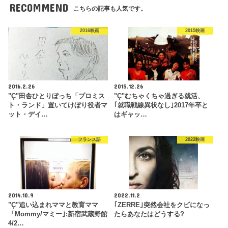
RECOMMEND
こちらの記事も人気です。
2016映画
2015映画
2016.2.26
2015.12.26
"Ç"田舎ひとりぼっち「プロミス
"Ç"むちゃくちゃ過ぎる就活、
ト・ランド」置いてけぼり役者マ
｢就職戦線異状なし｣2017年卒と
ット・デイ…
はギャッ…
フランス語
2022映画
2014.10.9
2022.11.2
"Ç"追い込まれママと教育ママ
｢ZERRE｣突然会社をクビになっ
「Mommy/マミー｣:新宿武蔵野館
たらあなたはどうする?
4/2…