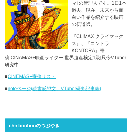
マ｣の管理人です。1日1本
過去、現在、未来から面
白い作品を紹介する映画
の伝道師。
『CLIMAX クライマック
ス』、『コントラ
KONTORA』寄
稿|CINAMAS+映画ライター|世界遺産検定1級|只今VTuber
研究中
■
CINEMAS+寄稿リスト
■
noteページ(読書感想文、VTuber研究記事等)
che bunbunのつぶやき