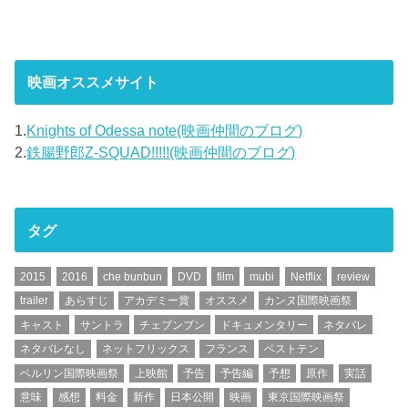
映画オススメサイト
1.
Knights of Odessa note(映画仲間のブログ)
2.
鉄腸野郎Z-SQUAD!!!!!(映画仲間のブログ)
タグ
2015
2016
che bunbun
DVD
film
mubi
Netflix
review
trailer
あらすじ
アカデミー賞
オススメ
カンヌ国際映画祭
キャスト
サントラ
チェブンブン
ドキュメンタリー
ネタバレ
ネタバレなし
ネットフリックス
フランス
ベストテン
ベルリン国際映画祭
上映館
予告
予告編
予想
原作
実話
意味
感想
料金
新作
日本公開
映画
東京国際映画祭