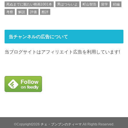
死ぬまでに観たい映画1001本
男はつらいよ
町山智浩
留学
続編
考察
解説
評価
酷評
当チャンネルの広告について
当ブログサイトはアフィリエイト広告を利用しています!
©Copyright2026
チェ・ブンブンのティーマ
.All Rights Reserved.