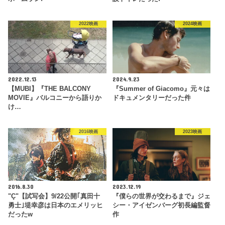
2022映画
2024映画
2022.12.13
2024.9.23
【MUBI】『THE BALCONY
『Summer of Giacomo』元々は
MOVIE』バルコニーから語りか
ドキュメンタリーだった件
け…
2016映画
2023映画
2016.8.30
2023.12.19
"Ç"【試写会】9/22公開｢真田十
『僕らの世界が交わるまで』ジェ
勇士｣堤幸彦は日本のエメリッヒ
シー・アイゼンバーグ初長編監督
だったw
作