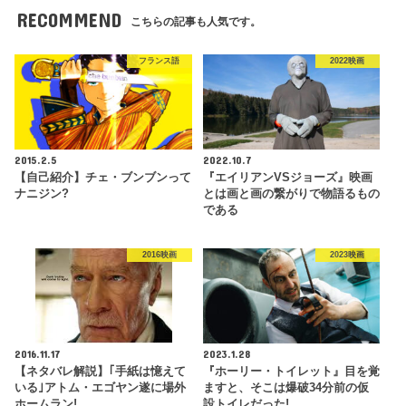
RECOMMEND
こちらの記事も人気です。
フランス語
2022映画
2015.2.5
2022.10.7
【自己紹介】チェ・ブンブンって
『エイリアンVSジョーズ』映画
ナニジン?
とは画と画の繋がりで物語るもの
である
2016映画
2023映画
2016.11.17
2023.1.28
【ネタバレ解説】｢手紙は憶えて
『ホーリー・トイレット』目を覚
いる｣アトム・エゴヤン遂に場外
ますと、そこは爆破34分前の仮
ホームラン!
設トイレだった!