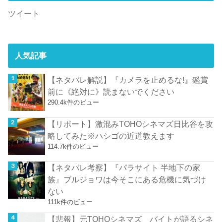
ツイート
人気記事
【ネタバレ解説】『カメラを止めるな!』鑑賞
前に《絶対に》読まないでください
290.4k件のビュー
【リポート】激混みTOHOシネマズ日比谷を攻
略してみた※ハシゴの近道教えます
114.7k件のビュー
【ネタバレ考察】『パラサイト 半地下の家
族』ブルジョワは今そこにある危機に気づけ
ない
111k件のビュー
【悲報】元TOHOシネマズ バイトが語るシネ