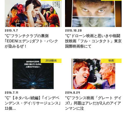
2015.9.7
2015.10.28
"Ç"フランチクラブの裏側
"Ç"ドローン映画と思いきや格闘
｢EDEN/エデン｣ダフト・パンク
技映画「フル・コンタクト」東京
が染みるぜ！
国際映画祭にて
2016映画
映画
2016.7.11
2014.8.29
"Ç"【ネタバレ/続編】｢インデペ
”Ç"フランス映画「グレート デイ
ンデンス・デイ:リサージェンス｣
ズ!」邦題はアレだが2人のアイア
11個…
ンマンに泣