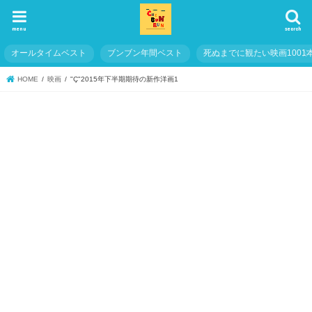
menu
search
オールタイムベスト
ブンブン年間ベスト
死ぬまでに観たい映画1001
HOME
映画
"Ç"2015年下半期期待の新作洋画1