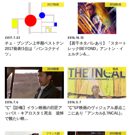
2017映画
2016映画
2017.7.23
2016.10.15
チェ・ブンブン上半期ベストテン
【若干ネタバレあり】「スタート
2017発表!1位は「バンコクナイ
レックBEYOND」アントン・イ
ツ」
ェルチン&…
2016映画
映画
2016.7.6
2016.5.7
"Ç"【訃報】イラン映画の巨匠ア
"Ç"SF映画のヴィジュアル原点こ
ッバス・キアロスタミ死去 追悼
こにあり「アンカル(L'INCAL)」
で観たい映…
フランス語
2015映画