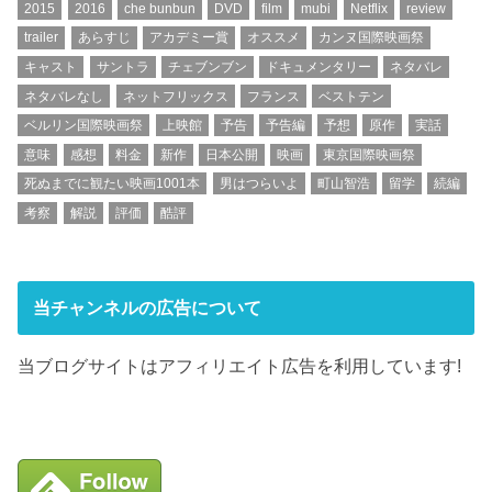
2015
2016
che bunbun
DVD
film
mubi
Netflix
review
trailer
あらすじ
アカデミー賞
オススメ
カンヌ国際映画祭
キャスト
サントラ
チェブンブン
ドキュメンタリー
ネタバレ
ネタバレなし
ネットフリックス
フランス
ベストテン
ベルリン国際映画祭
上映館
予告
予告編
予想
原作
実話
意味
感想
料金
新作
日本公開
映画
東京国際映画祭
死ぬまでに観たい映画1001本
男はつらいよ
町山智浩
留学
続編
考察
解説
評価
酷評
当チャンネルの広告について
当ブログサイトはアフィリエイト広告を利用しています!