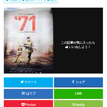
上映館
夏をゆく人々
新作
この記事が気に入ったら
いいねしよう！
ツイート
シェア
はてブ
LINE
Pocket
feedly