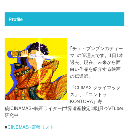
Profile
｢チェ・ブンブンのティー
マ｣の管理人です。1日1本
過去、現在、未来から面
白い作品を紹介する映画
の伝道師。
『CLIMAX クライマック
ス』、『コントラ
KONTORA』寄
稿|CINAMAS+映画ライター|世界遺産検定1級|只今VTuber
研究中
■
CINEMAS+寄稿リスト