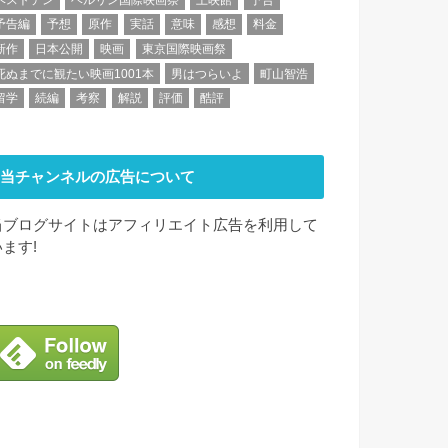
予告編
予想
原作
実話
意味
感想
料金
新作
日本公開
映画
東京国際映画祭
死ぬまでに観たい映画1001本
男はつらいよ
町山智浩
留学
続編
考察
解説
評価
酷評
当チャンネルの広告について
当ブログサイトはアフィリエイト広告を利用して
います!