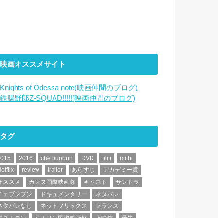
映画オススメサイト
Knights of Odessa note(映画仲間のブログ)
鉄腸野郎Z-SQUAD!!!!!(映画仲間のブログ)
タグ
2015
2016
che bunbun
DVD
film
mubi
etflix
review
trailer
あらすじ
アカデミー賞
オススメ
カンヌ国際映画祭
キャスト
サントラ
チェブンブン
ドキュメンタリー
ネタバレ
ネタバレなし
ネットフリックス
フランス
ベストテン
ベルリン国際映画祭
上映館
予告