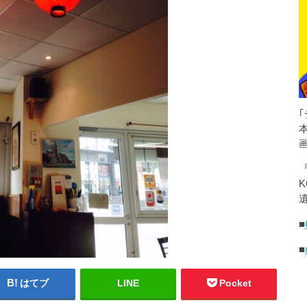
K
遺
■
■
はてブ
LINE
Pocket