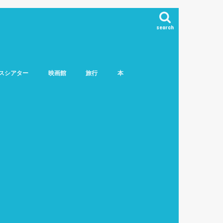
search
スシアター
映画館
旅行
本