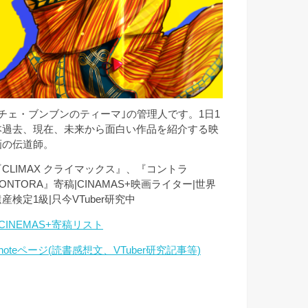
｢チェ・ブンブンのティーマ｣の管理人です。1日1
本過去、現在、未来から面白い作品を紹介する映
画の伝道師。
『CLIMAX クライマックス』、『コントラ
ONTORA』寄稿|CINAMAS+映画ライター|世界
産検定1級|只今VTuber研究中
CINEMAS+寄稿リスト
noteページ(読書感想文、VTuber研究記事等)