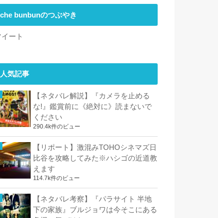
che bunbunのつぶやき
ツイート
人気記事
【ネタバレ解説】『カメラを止める
な!』鑑賞前に《絶対に》読まないで
ください
290.4k件のビュー
【リポート】激混みTOHOシネマズ日
比谷を攻略してみた※ハシゴの近道教
えます
114.7k件のビュー
【ネタバレ考察】『パラサイト 半地
下の家族』ブルジョワは今そこにある