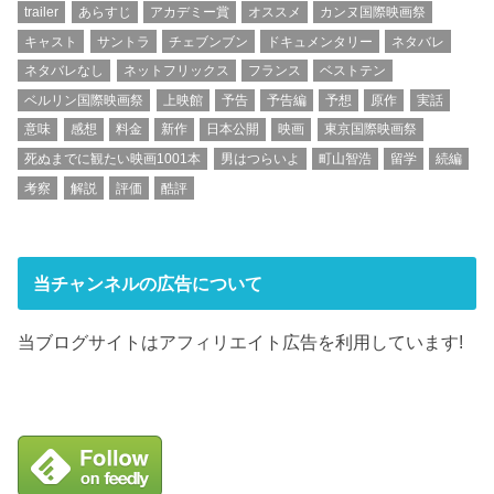
trailer
あらすじ
アカデミー賞
オススメ
カンヌ国際映画祭
キャスト
サントラ
チェブンブン
ドキュメンタリー
ネタバレ
ネタバレなし
ネットフリックス
フランス
ベストテン
ベルリン国際映画祭
上映館
予告
予告編
予想
原作
実話
意味
感想
料金
新作
日本公開
映画
東京国際映画祭
死ぬまでに観たい映画1001本
男はつらいよ
町山智浩
留学
続編
考察
解説
評価
酷評
当チャンネルの広告について
当ブログサイトはアフィリエイト広告を利用しています!