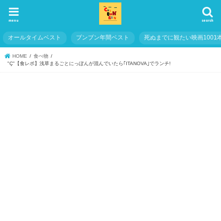
menu
search
オールタイムベスト
ブンブン年間ベスト
死ぬまでに観たい映画1001
HOME
食べ物
"Ç"【食レポ】浅草まるごとにっぽんが混んでいたら｢ITANOVA｣でランチ!