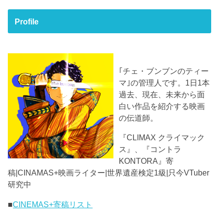
Profile
｢チェ・ブンブンのティー
マ｣の管理人です。1日1本
過去、現在、未来から面
白い作品を紹介する映画
の伝道師。
『CLIMAX クライマック
ス』、『コントラ
KONTORA』寄
稿|CINAMAS+映画ライター|世界遺産検定1級|只今VTuber
研究中
■
CINEMAS+寄稿リスト