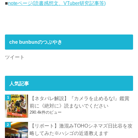
■
noteページ(読書感想文、VTuber研究記事等)
che bunbunのつぶやき
ツイート
人気記事
【ネタバレ解説】『カメラを止めるな!』鑑賞
前に《絶対に》読まないでください
290.4k件のビュー
【リポート】激混みTOHOシネマズ日比谷を攻
略してみた※ハシゴの近道教えます