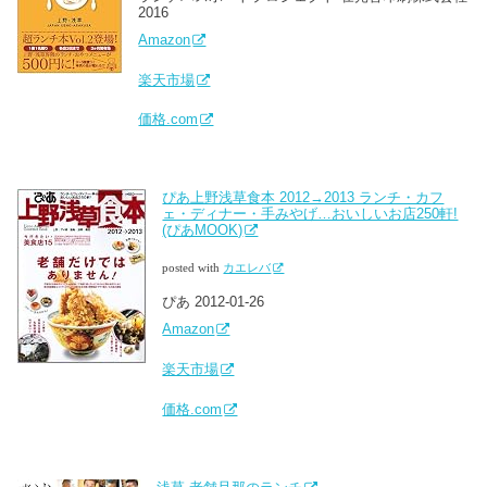
2016
Amazon
楽天市場
価格.com
ぴあ上野浅草食本 2012→2013 ランチ・カフ
ェ・ディナー・手みやげ…おいしいお店250軒!
(ぴあMOOK)
posted with
カエレバ
ぴあ 2012-01-26
Amazon
楽天市場
価格.com