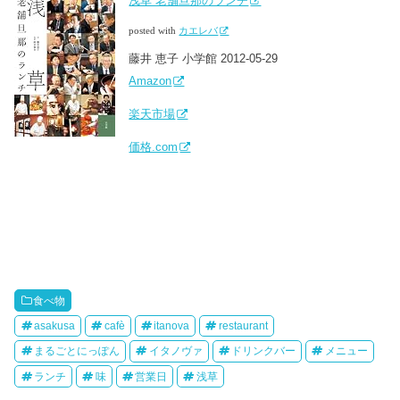
浅草 老舗旦那のランチ
posted with
カエレバ
藤井 恵子 小学館 2012-05-29
Amazon
楽天市場
価格.com
食べ物
asakusa
cafè
itanova
restaurant
まるごとにっぽん
イタノヴァ
ドリンクバー
メニュー
ランチ
味
営業日
浅草