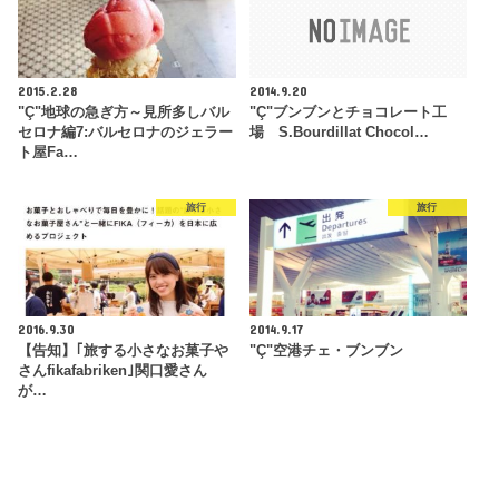
2015.2.28
2014.9.20
"Ç"地球の急ぎ方～見所多しバル
"Ç"ブンブンとチョコレート工
セロナ編7:バルセロナのジェラー
場 S.Bourdillat Chocol…
ト屋Fa…
旅行
旅行
2016.9.30
2014.9.17
【告知】｢旅する小さなお菓子や
"Ç"空港チェ・ブンブン
さんfikafabriken｣関口愛さん
が…