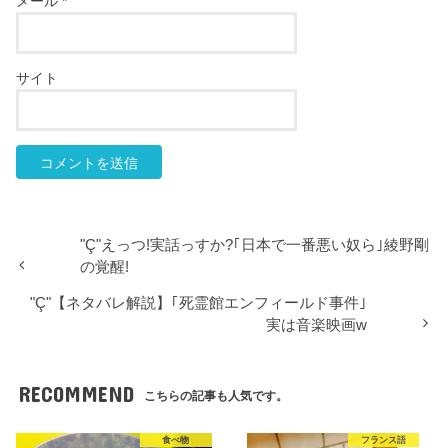
メール
*
サイト
"Ç"えっつ!実話っすか?｢日本で一番悪い奴ら｣綾野剛
の覚醒!
"Ç"【ネタバレ解説】｢死霊館エンフィールド事件｣
実は音楽映画w
RECOMMEND
こちらの記事も人気です。
食べ物
フランス語