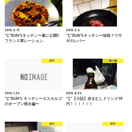
2015.2.17
2015.2.6
"Ç"BUN'Sキッチン〜遂に公開‼︎
"Ç"BUN'Sキッチン〜珍味？ウサ
フランス軍レーション
ギのレバー
留学
食べ物
2015.1.24
2015.8.24
"Ç"BUN'S キッチン〜エスカルゴ
"Ç"【小話】赤まむしドリンク39
のオーブン焼き編〜
円！！！！！！
旅行
留学