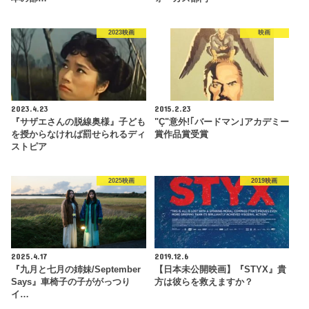
2023映画
映画
2023.4.23
2015.2.23
『サザエさんの脱線奥様』子ども
"Ç"意外!｢バードマン｣アカデミー
を授からなければ罰せられるディ
賞作品賞受賞
ストピア
2025映画
2019映画
2025.4.17
2019.12.6
『九月と七月の姉妹/September
【日本未公開映画】『STYX』貴
Says』車椅子の子ががっつり
方は彼らを救えますか？
イ…