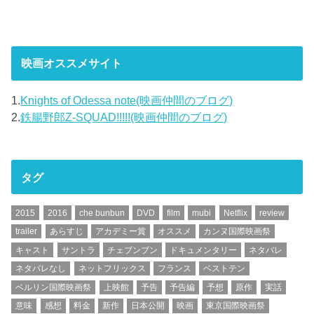
映画オススメサイト
1.
Knights of Odessa note(映画仲間のブログ)
2.
鉄腸野郎Z-SQUAD!!!!!(映画仲間のブログ)
タグ
2015
2016
che bunbun
DVD
film
mubi
Netflix
review
trailer
あらすじ
アカデミー賞
オススメ
カンヌ国際映画祭
キャスト
サントラ
チェブンブン
ドキュメンタリー
ネタバレ
ネタバレなし
ネットフリックス
フランス
ベストテン
ベルリン国際映画祭
上映館
予告
予告編
予想
原作
実話
意味
感想
料金
新作
日本公開
映画
東京国際映画祭