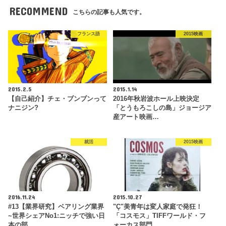
RECOMMEND
こちらの記事も人気です。
フランス語
2015映画
2015.2.5
2015.1.14
【自己紹介】チェ・ブンブンって
2016年秋岩波ホール上映決定
ナニジン?
「とうもろこしの島」ジョージア
産アート映画…
就活
2015映画
2016.11.24
2015.10.27
#13【業界研究】ベアリング業界
"Ç"美青年は変人家庭で発狂！
~世界シェアNo1:ニッチで強い日
「コスモス」TIFFワールド・フ
本の部…
ォーカス部門