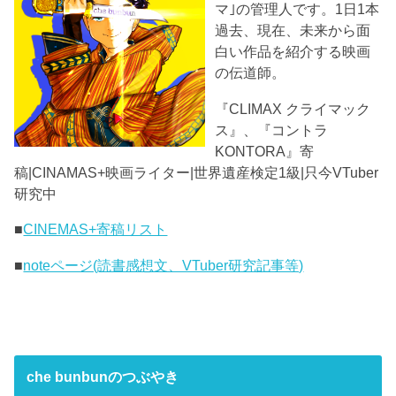
マ｣の管理人です。1日1本
過去、現在、未来から面
白い作品を紹介する映画
の伝道師。
『CLIMAX クライマック
ス』、『コントラ
KONTORA』寄
稿|CINAMAS+映画ライター|世界遺産検定1級|只今VTuber
研究中
■
CINEMAS+寄稿リスト
■
noteページ(読書感想文、VTuber研究記事等)
che bunbunのつぶやき