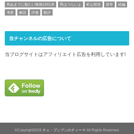
死ぬまでに観たい映画1001本
男はつらいよ
町山智浩
留学
続編
考察
解説
評価
酷評
当チャンネルの広告について
当ブログサイトはアフィリエイト広告を利用しています!
©Copyright2026
チェ・ブンブンのティーマ
.All Rights Reserved.