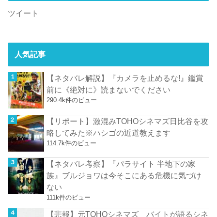
ツイート
人気記事
【ネタバレ解説】『カメラを止めるな!』鑑賞
前に《絶対に》読まないでください
290.4k件のビュー
【リポート】激混みTOHOシネマズ日比谷を攻
略してみた※ハシゴの近道教えます
114.7k件のビュー
【ネタバレ考察】『パラサイト 半地下の家
族』ブルジョワは今そこにある危機に気づけ
ない
111k件のビュー
【悲報】元TOHOシネマズ バイトが語るシネ