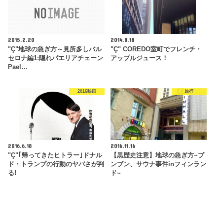
2015.2.20
2014.8.18
"Ç"地球の急ぎ方～見所多しバル
"Ç" COREDO室町でフレンチ・
セロナ編1:隠れパエリアチェーン
アップルジュース！
Pael…
2016映画
旅行
2016.6.18
2016.11.16
"Ç"｢帰ってきたヒトラー｣ドナル
【黒歴史注意】地球の急ぎ方~ブ
ド・トランプの行動のヤバさが判
ンブン、サウナ事件inフィンラン
る!
ド~