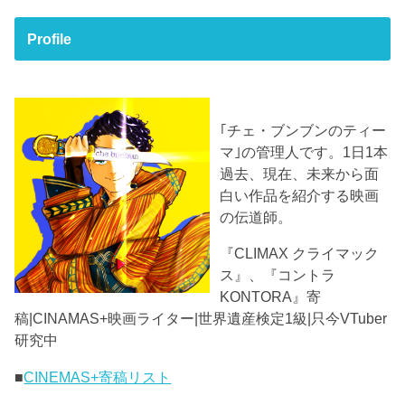
Profile
｢チェ・ブンブンのティー
マ｣の管理人です。1日1本
過去、現在、未来から面
白い作品を紹介する映画
の伝道師。
『CLIMAX クライマック
ス』、『コントラ
KONTORA』寄
稿|CINAMAS+映画ライター|世界遺産検定1級|只今VTuber
研究中
■
CINEMAS+寄稿リスト