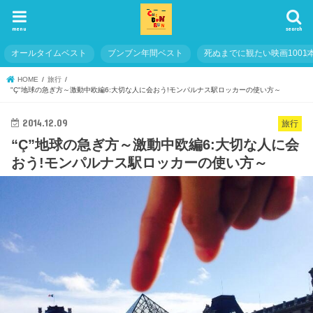
menu
search
オールタイムベスト
ブンブン年間ベスト
死ぬまでに観たい映画1001
HOME
旅行
"Ç"地球の急ぎ方～激動中欧編6:大切な人に会おう!モンパルナス駅ロッカーの使い方～
2014.12.09
旅行
“Ç”地球の急ぎ方～激動中欧編6:大切な人に会
おう!モンパルナス駅ロッカーの使い方～