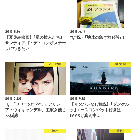
2017.8.14
2015.4.11
【夏休み映画】｢星の旅人たち｣
"Ç"祝・｢地球の急ぎ方｣発行!!
サンディアゴ・デ・コンポステー
ラに行きたい!
2016映画
2017映画
2016.3.20
2017.9.12
"Ç"「リリーのすべて」アリシ
【ネタバレなし解説】｢ダンケル
ア・ヴィキャンデル、主演女優じ
ク｣エースコンバット好きは
ゃね説!
IMAXど真ん中…
旅行
旅行