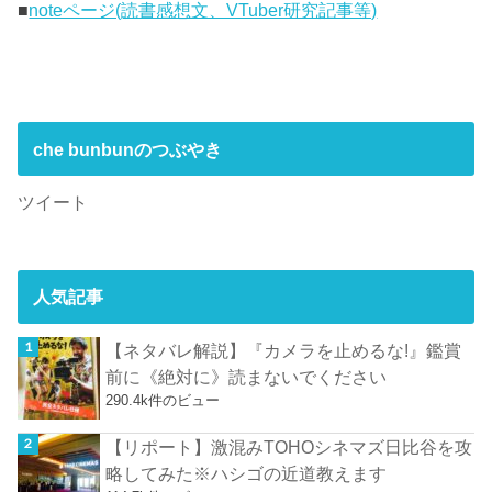
■
noteページ(読書感想文、VTuber研究記事等)
che bunbunのつぶやき
ツイート
人気記事
【ネタバレ解説】『カメラを止めるな!』鑑賞
前に《絶対に》読まないでください
290.4k件のビュー
【リポート】激混みTOHOシネマズ日比谷を攻
略してみた※ハシゴの近道教えます