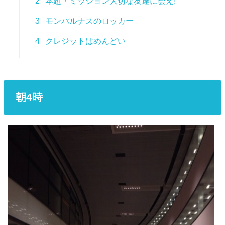
2
本題・ミッション大切な友達に会え!
3
モンパルナスのロッカー
4
クレジットはめんどい
朝4時