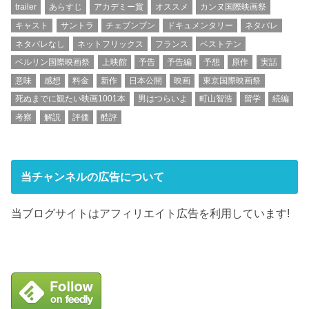
trailer
あらすじ
アカデミー賞
オススメ
カンヌ国際映画祭
キャスト
サントラ
チェブンブン
ドキュメンタリー
ネタバレ
ネタバレなし
ネットフリックス
フランス
ベストテン
ベルリン国際映画祭
上映館
予告
予告編
予想
原作
実話
意味
感想
料金
新作
日本公開
映画
東京国際映画祭
死ぬまでに観たい映画1001本
男はつらいよ
町山智浩
留学
続編
考察
解説
評価
酷評
当チャンネルの広告について
当ブログサイトはアフィリエイト広告を利用しています!