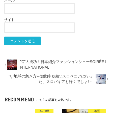
メール
*
サイト
"Ç"大成功！日本紹介ファッションショーSOIRÉE I
NTERNATIONAL
"Ç"地球の急ぎ方～激動中欧編5:スロベニアは行っ
た、スロバキアも行くでしょ!～
RECOMMEND
こちらの記事も人気です。
2017映画
旅行