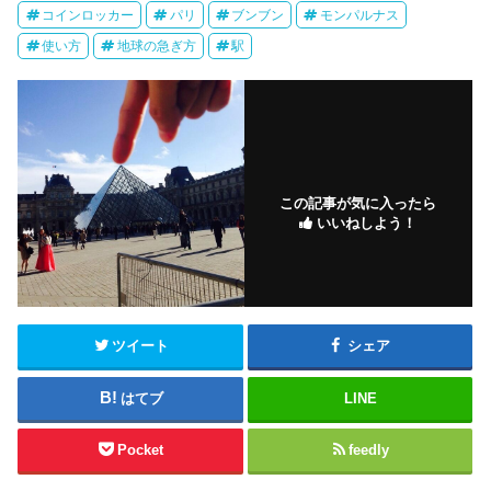
コインロッカー
パリ
ブンブン
モンパルナス
使い方
地球の急ぎ方
駅
この記事が気に入ったら
いいねしよう！
ツイート
シェア
はてブ
LINE
Pocket
feedly