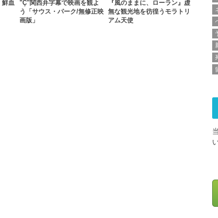
』鮮血
"Ç"関西弁字幕で映画を観よ
『風のままに、ローラン』虚
う「サウス・パーク/無修正映
無な観光地を彷徨うモラトリ
画版」
アム天使