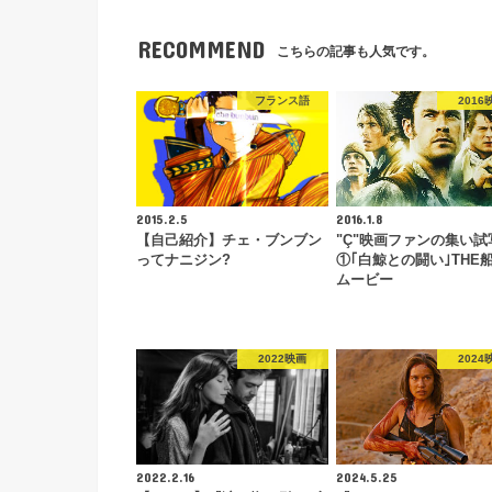
RECOMMEND
こちらの記事も人気です。
フランス語
2016
2015.2.5
2016.1.8
【自己紹介】チェ・ブンブン
"Ç"映画ファンの集い試
ってナニジン?
①｢白鯨との闘い｣THE
ムービー
2022映画
2024
2022.2.16
2024.5.25