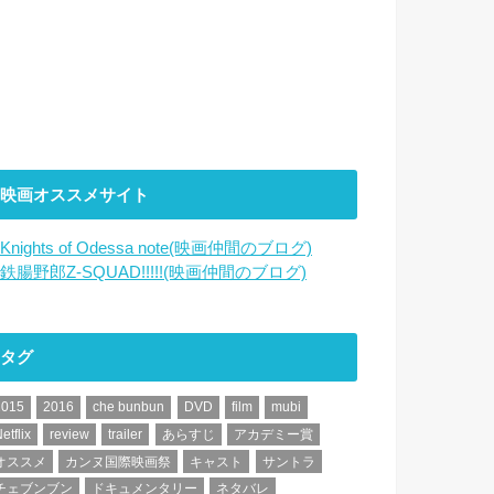
映画オススメサイト
Knights of Odessa note(映画仲間のブログ)
鉄腸野郎Z-SQUAD!!!!!(映画仲間のブログ)
タグ
2015
2016
che bunbun
DVD
film
mubi
etflix
review
trailer
あらすじ
アカデミー賞
オススメ
カンヌ国際映画祭
キャスト
サントラ
チェブンブン
ドキュメンタリー
ネタバレ