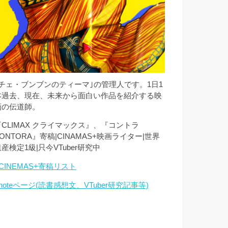
｢チェ・ブンブンのティーマ｣の管理人です。1日1
本過去、現在、未来から面白い作品を紹介する映
画の伝道師。
『CLIMAX クライマックス』、『コントラ
ONTORA』寄稿|CINAMAS+映画ライター|世界
産検定1級|只今VTuber研究中
CINEMAS+寄稿リスト
noteページ(読書感想文、VTuber研究記事等)