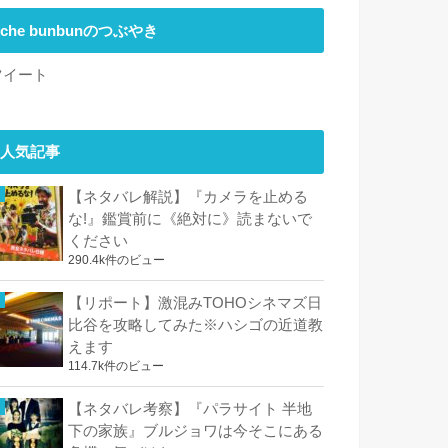
che bunbunのつぶやき
ツイート
人気記事
【ネタバレ解説】『カメラを止める
な!』鑑賞前に《絶対に》読まないで
ください
290.4k件のビュー
【リポート】激混みTOHOシネマズ日
比谷を攻略してみた※ハシゴの近道教
えます
114.7k件のビュー
【ネタバレ考察】『パラサイト 半地
下の家族』ブルジョワは今そこにある