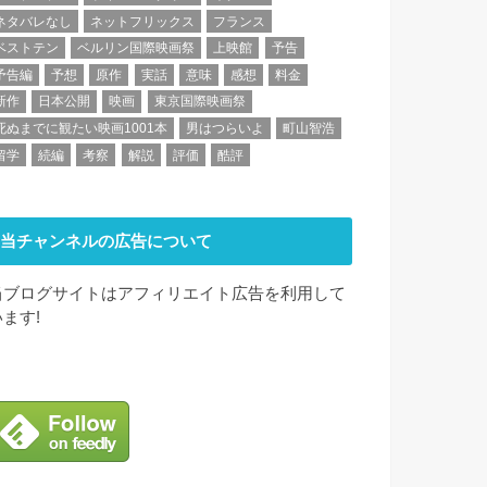
ネタバレなし
ネットフリックス
フランス
ベストテン
ベルリン国際映画祭
上映館
予告
予告編
予想
原作
実話
意味
感想
料金
新作
日本公開
映画
東京国際映画祭
死ぬまでに観たい映画1001本
男はつらいよ
町山智浩
留学
続編
考察
解説
評価
酷評
当チャンネルの広告について
当ブログサイトはアフィリエイト広告を利用して
います!