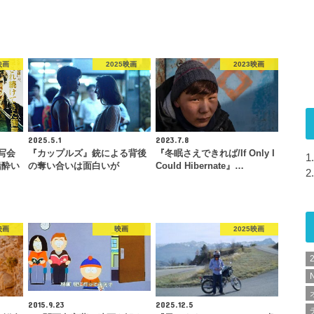
映画
2025映画
2023映画
2025.5.1
2023.7.8
写会
『カップルズ』銃による背後
『冬眠さえできれば/If Only I
1.
船酔い
の奪い合いは面白いが
Could Hibernate』…
2.
映画
映画
2025映画
N
2015.9.23
2025.12.5