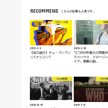
RECOMMEND
こちらの記事も人気です。
フランス語
映
2015.2.5
2015.5.18
【自己紹介】チェ・ブンブン
”Ç”2015年最大の問題
ってナニジン?
ラスハウス クロージ
ドア」禁断の副…
2018映画
2019
2018.12.10
2019.7.14