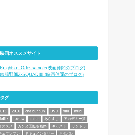
映画オススメサイト
Knights of Odessa note(映画仲間のブログ)
鉄腸野郎Z-SQUAD!!!!!(映画仲間のブログ)
タグ
2015
2016
che bunbun
DVD
film
mubi
etflix
review
trailer
あらすじ
アカデミー賞
オススメ
カンヌ国際映画祭
キャスト
サントラ
チェブンブン
ドキュメンタリー
ネタバレ