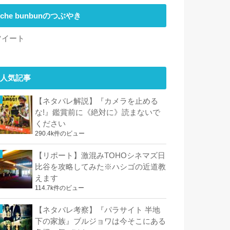
che bunbunのつぶやき
ツイート
人気記事
【ネタバレ解説】『カメラを止める
な!』鑑賞前に《絶対に》読まないで
ください
290.4k件のビュー
【リポート】激混みTOHOシネマズ日
比谷を攻略してみた※ハシゴの近道教
えます
114.7k件のビュー
【ネタバレ考察】『パラサイト 半地
下の家族』ブルジョワは今そこにある