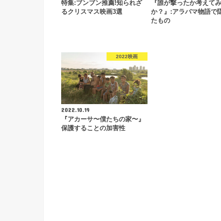
特集:ブンブン推薦!知られざ
『誰が撃ったか考えて
るクリスマス映画3選
か？』:アラバマ物語で
たもの
2022映画
2022.10.19
『アカーサ〜僕たちの家〜』
保護することの加害性