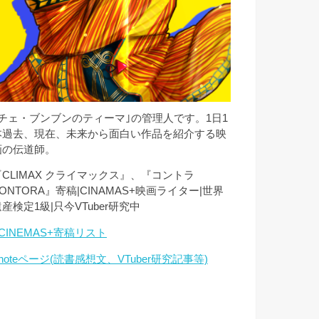
｢チェ・ブンブンのティーマ｣の管理人です。1日1
本過去、現在、未来から面白い作品を紹介する映
画の伝道師。
『CLIMAX クライマックス』、『コントラ
ONTORA』寄稿|CINAMAS+映画ライター|世界
産検定1級|只今VTuber研究中
CINEMAS+寄稿リスト
noteページ(読書感想文、VTuber研究記事等)