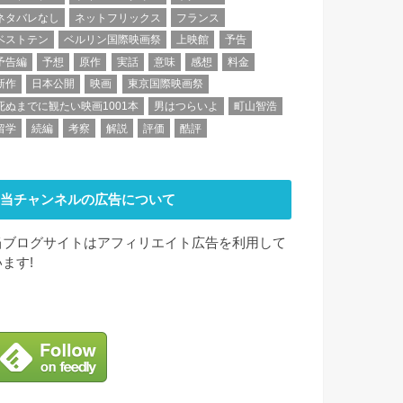
ネタバレなし
ネットフリックス
フランス
ベストテン
ベルリン国際映画祭
上映館
予告
予告編
予想
原作
実話
意味
感想
料金
新作
日本公開
映画
東京国際映画祭
死ぬまでに観たい映画1001本
男はつらいよ
町山智浩
留学
続編
考察
解説
評価
酷評
当チャンネルの広告について
当ブログサイトはアフィリエイト広告を利用して
います!