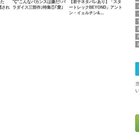
みた
"Ç"こんなバカンスは嫌だ｢パ
【若干ネタバレあり】「スタ
隠され
ラダイス三部作｣特集①｢愛｣
ートレックBEYOND」アント
ン・イェルチン&…