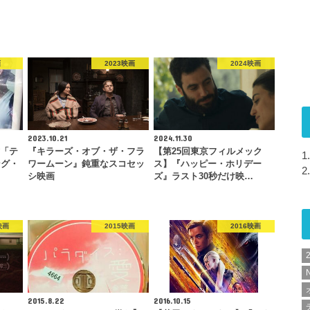
画
2023映画
2024映画
2023.10.21
2024.11.30
作「テ
『キラーズ・オブ・ザ・フラ
【第25回東京フィルメック
1.
ング・
ワームーン』鈍重なスコセッ
ス】『ハッピー・ホリデー
2.
シ映画
ズ』ラスト30秒だけ映…
映画
2015映画
2016映画
N
2015.8.22
2016.10.15