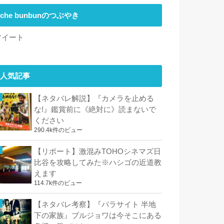
che bunbunのつぶやき
ツイート
人気記事
【ネタバレ解説】『カメラを止める
な!』鑑賞前に《絶対に》読まないで
ください
290.4k件のビュー
【リポート】激混みTOHOシネマズ日
比谷を攻略してみた※ハシゴの近道教
えます
114.7k件のビュー
【ネタバレ考察】『パラサイト 半地
下の家族』ブルジョワは今そこにある