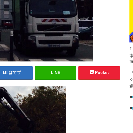
はてブ
LINE
Pocket
K
遺
■
■