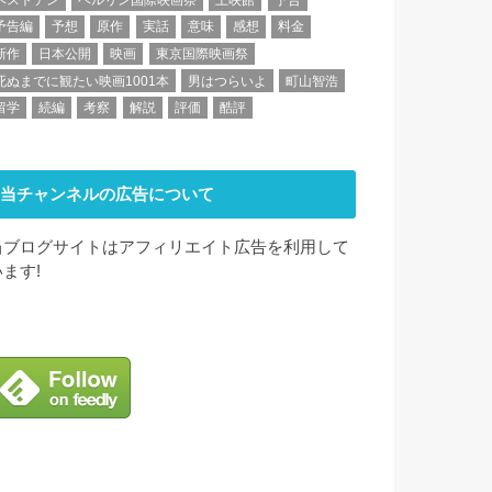
予告編
予想
原作
実話
意味
感想
料金
新作
日本公開
映画
東京国際映画祭
死ぬまでに観たい映画1001本
男はつらいよ
町山智浩
留学
続編
考察
解説
評価
酷評
当チャンネルの広告について
当ブログサイトはアフィリエイト広告を利用して
います!