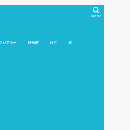
search
スシアター
映画館
旅行
本