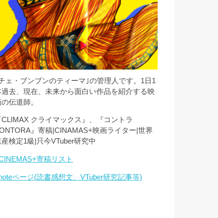
｢チェ・ブンブンのティーマ｣の管理人です。1日1
本過去、現在、未来から面白い作品を紹介する映
画の伝道師。
『CLIMAX クライマックス』、『コントラ
ONTORA』寄稿|CINAMAS+映画ライター|世界
産検定1級|只今VTuber研究中
CINEMAS+寄稿リスト
noteページ(読書感想文、VTuber研究記事等)