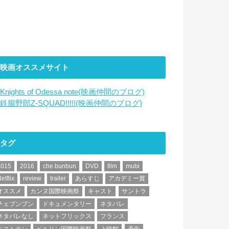
映画オススメサイト
Knights of Odessa note(映画仲間のブログ)
鉄腸野郎Z-SQUAD!!!!!(映画仲間のブログ)
タグ
2015
2016
che bunbun
DVD
film
mubi
etflix
review
trailer
あらすじ
アカデミー賞
オススメ
カンヌ国際映画祭
キャスト
サントラ
チェブンブン
ドキュメンタリー
ネタバレ
ネタバレなし
ネットフリックス
フランス
ベストテン
ベルリン国際映画祭
上映館
予告