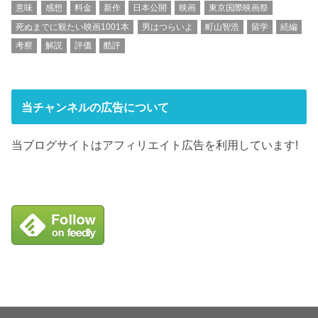
意味
感想
料金
新作
日本公開
映画
東京国際映画祭
死ぬまでに観たい映画1001本
男はつらいよ
町山智浩
留学
続編
考察
解説
評価
酷評
当チャンネルの広告について
当ブログサイトはアフィリエイト広告を利用しています!