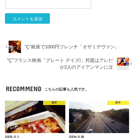
"Ç"銀座で1000円フレンチ「オザミデヴァン」
”Ç"フランス映画「グレート デイズ!」邦題はアレだ
が2人のアイアンマンに泣
RECOMMEND
こちらの記事も人気です。
留学
留学
2015.2.1
2014.9.18