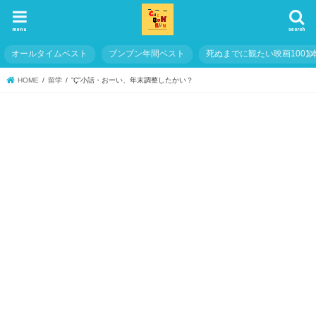
menu
search
オールタイムベスト
ブンブン年間ベスト
死ぬまでに観たい映画1001
HOME
留学
”Ç”小話・おーい、年末調整したかい？