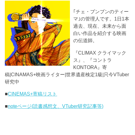
｢チェ・ブンブンのティー
マ｣の管理人です。1日1本
過去、現在、未来から面
白い作品を紹介する映画
の伝道師。
『CLIMAX クライマック
ス』、『コントラ
KONTORA』寄
稿|CINAMAS+映画ライター|世界遺産検定1級|只今VTuber
研究中
■
CINEMAS+寄稿リスト
■
noteページ(読書感想文、VTuber研究記事等)