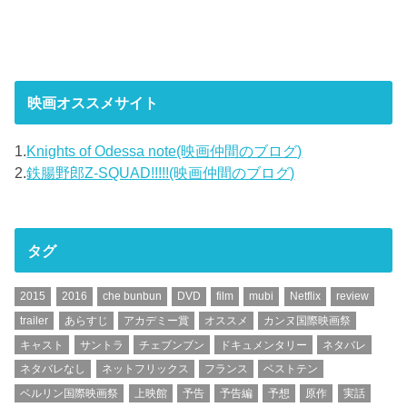
映画オススメサイト
1.
Knights of Odessa note(映画仲間のブログ)
2.
鉄腸野郎Z-SQUAD!!!!!(映画仲間のブログ)
タグ
2015
2016
che bunbun
DVD
film
mubi
Netflix
review
trailer
あらすじ
アカデミー賞
オススメ
カンヌ国際映画祭
キャスト
サントラ
チェブンブン
ドキュメンタリー
ネタバレ
ネタバレなし
ネットフリックス
フランス
ベストテン
ベルリン国際映画祭
上映館
予告
予告編
予想
原作
実話