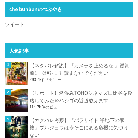
che bunbunのつぶやき
ツイート
人気記事
【ネタバレ解説】『カメラを止めるな!』鑑賞
前に《絶対に》読まないでください
290.4k件のビュー
【リポート】激混みTOHOシネマズ日比谷を攻
略してみた※ハシゴの近道教えます
114.7k件のビュー
【ネタバレ考察】『パラサイト 半地下の家
族』ブルジョワは今そこにある危機に気づけ
ない