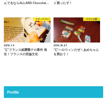
んでるならALLARD Chocolat…
ト買ったぞ！
テクノロジー
フランス語
2015.1.9
2014.10.27
"Ç"フランス紙襲撃テロ事件 発
"Ç"ハロウィンだぜ！あめちゃん
生！フランスの言論文化
を買おう！
Profile