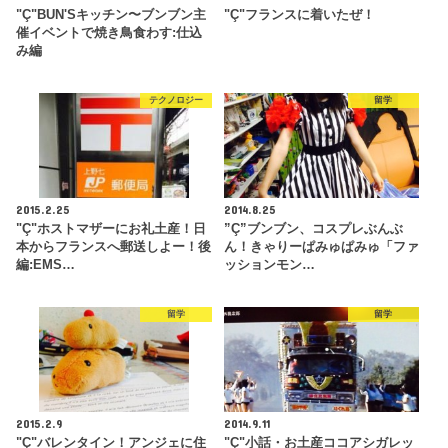
"Ç"BUN'Sキッチン〜ブンブン主
"Ç"フランスに着いたぜ！
催イベントで焼き鳥食わす:仕込
み編
テクノロジー
留学
2015.2.25
2014.8.25
"Ç"ホストマザーにお礼土産！日
”Ç”ブンブン、コスプレぶんぶ
本からフランスへ郵送しよー！後
ん！きゃりーぱみゅぱみゅ「ファ
編:EMS…
ッションモン…
留学
留学
2015.2.9
2014.9.11
"Ç"バレンタイン！アンジェに住
"Ç"小話・お土産ココアシガレッ