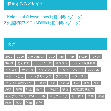
映画オススメサイト
1.
Knights of Odessa note(映画仲間のブログ)
2.
鉄腸野郎Z-SQUAD!!!!!(映画仲間のブログ)
タグ
2015
2016
che bunbun
DVD
film
mubi
Netflix
review
trailer
あらすじ
アカデミー賞
オススメ
カンヌ国際映画祭
キャスト
サントラ
チェブンブン
ドキュメンタリー
ネタバレ
ネタバレなし
ネットフリックス
フランス
ベストテン
ベルリン国際映画祭
上映館
予告
予告編
予想
原作
実話
意味
感想
料金
新作
日本公開
映画
東京国際映画祭
死ぬまでに観たい映画1001本
男はつらいよ
町山智浩
留学
続編
考察
解説
評価
酷評