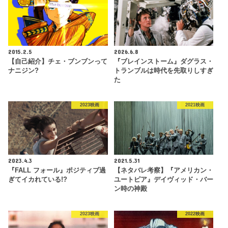
2015.2.5
2026.6.8
【自己紹介】チェ・ブンブンって
『ブレインストーム』ダグラス・
ナニジン?
トランブルは時代を先取りしすぎ
た
2023映画
2021映画
2023.4.3
2021.5.31
『FALL フォール』ポジティブ過
【ネタバレ考察】『アメリカン・
ぎてイカれている!?
ユートピア』デイヴィッド・バー
ン時の神殿
2023映画
2022映画