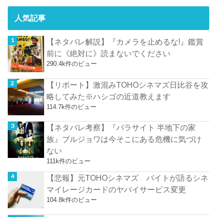
人気記事
【ネタバレ解説】『カメラを止めるな!』鑑賞
前に《絶対に》読まないでください
290.4k件のビュー
【リポート】激混みTOHOシネマズ日比谷を攻
略してみた※ハシゴの近道教えます
114.7k件のビュー
【ネタバレ考察】『パラサイト 半地下の家
族』ブルジョワは今そこにある危機に気づけ
ない
111k件のビュー
【悲報】元TOHOシネマズ バイトが語るシネ
マイレージカードのヤバイサービス変更
104.8k件のビュー