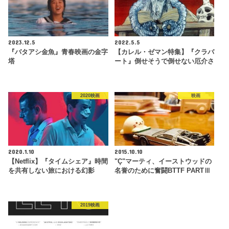
2023.12.5
2022.5.5
『バタアシ金魚』青春映画の金字
【カレル・ゼマン特集】『クラバ
塔
ート』倒せそうで倒せない厄介さ
2020映画
映画
2020.1.10
2015.10.10
【Netflix】『タイムシェア』時間
"Ç"マーティ、イーストウッドの
を共有しない旅における幻影
名誉のために奮闘BTTF PARTⅢ
2019映画