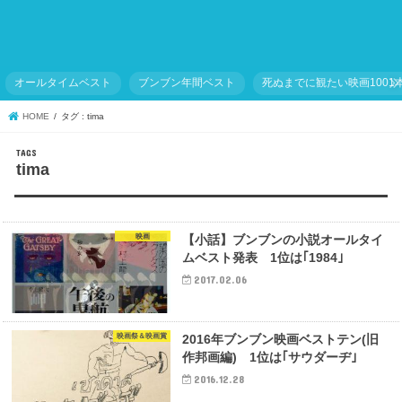
オールタイムベスト
ブンブン年間ベスト
死ぬまでに観たい映画1001
HOME
タグ : tima
tima
映画
【小話】ブンブンの小説オールタイ
ムベスト発表 1位は｢1984｣
2017.02.06
映画祭＆映画賞
2016年ブンブン映画ベストテン(旧
作邦画編) 1位は｢サウダーヂ｣
2016.12.28