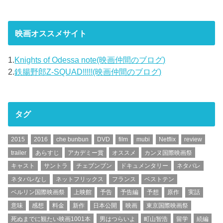
映画オススメサイト
1.
Knights of Odessa note(映画仲間のブログ)
2.
鉄腸野郎Z-SQUAD!!!!!(映画仲間のブログ)
タグ
2015
2016
che bunbun
DVD
film
mubi
Netflix
review
trailer
あらすじ
アカデミー賞
オススメ
カンヌ国際映画祭
キャスト
サントラ
チェブンブン
ドキュメンタリー
ネタバレ
ネタバレなし
ネットフリックス
フランス
ベストテン
ベルリン国際映画祭
上映館
予告
予告編
予想
原作
実話
意味
感想
料金
新作
日本公開
映画
東京国際映画祭
死ぬまでに観たい映画1001本
男はつらいよ
町山智浩
留学
続編