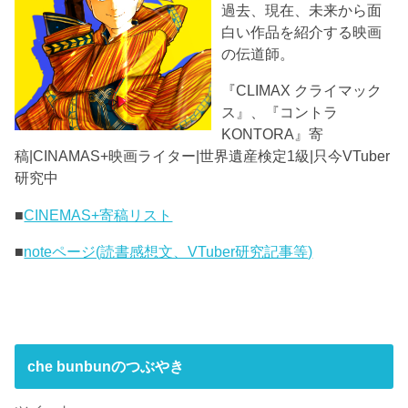
過去、現在、未来から面
白い作品を紹介する映画
の伝道師。
『CLIMAX クライマック
ス』、『コントラ
KONTORA』寄
稿|CINAMAS+映画ライター|世界遺産検定1級|只今VTuber
研究中
■
CINEMAS+寄稿リスト
■
noteページ(読書感想文、VTuber研究記事等)
che bunbunのつぶやき