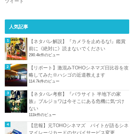
ツイート
人気記事
【ネタバレ解説】『カメラを止めるな!』鑑賞
前に《絶対に》読まないでください
290.4k件のビュー
【リポート】激混みTOHOシネマズ日比谷を攻
略してみた※ハシゴの近道教えます
114.7k件のビュー
【ネタバレ考察】『パラサイト 半地下の家
族』ブルジョワは今そこにある危機に気づけ
ない
111k件のビュー
【悲報】元TOHOシネマズ バイトが語るシネ
マイレージカードのヤバイサービス変更