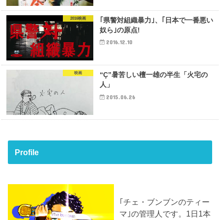
2016映画
｢県警対組織暴力｣、｢日本で一番悪い
奴ら｣の原点!
2016.12.10
映画
“Ç”暑苦しい檀一雄の半生「火宅の
人」
2015.06.26
Profile
｢チェ・ブンブンのティー
マ｣の管理人です。1日1本