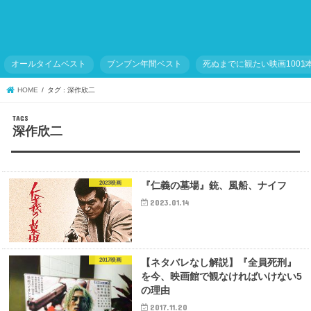
オールタイムベスト
ブンブン年間ベスト
死ぬまでに観たい映画1001
HOME
タグ : 深作欣二
深作欣二
2023映画
『仁義の墓場』銃、風船、ナイフ
2023.01.14
2017映画
【ネタバレなし解説】『全員死刑』
を今、映画館で観なければいけない5
の理由
2017.11.20