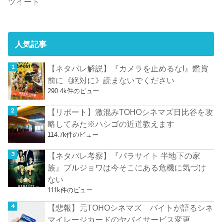
ツイート
人気記事
【ネタバレ解説】『カメラを止めるな!』鑑賞
前に《絶対に》読まないでください
290.4k件のビュー
【リポート】激混みTOHOシネマズ日比谷を攻
略してみた※ハシゴの近道教えます
114.7k件のビュー
【ネタバレ考察】『パラサイト 半地下の家
族』ブルジョワは今そこにある危機に気づけ
ない
111k件のビュー
【悲報】元TOHOシネマズ バイトが語るシネ
マイレージカードのヤバイサービス変更