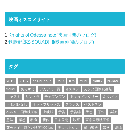
映画オススメサイト
1.
Knights of Odessa note(映画仲間のブログ)
2.
鉄腸野郎Z-SQUAD!!!!!(映画仲間のブログ)
タグ
2015
2016
che bunbun
DVD
film
mubi
Netflix
review
trailer
あらすじ
アカデミー賞
オススメ
カンヌ国際映画祭
キャスト
サントラ
チェブンブン
ドキュメンタリー
ネタバレ
ネタバレなし
ネットフリックス
フランス
ベストテン
ベルリン国際映画祭
上映館
予告
予告編
予想
原作
実話
意味
感想
料金
新作
日本公開
映画
東京国際映画祭
死ぬまでに観たい映画1001本
男はつらいよ
町山智浩
留学
続編