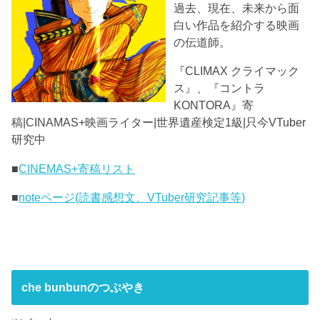
過去、現在、未来から面
白い作品を紹介する映画
の伝道師。
『CLIMAX クライマック
ス』、『コントラ
KONTORA』寄
稿|CINAMAS+映画ライター|世界遺産検定1級|只今VTuber
研究中
■
CINEMAS+寄稿リスト
■
noteページ(読書感想文、VTuber研究記事等)
che bunbunのつぶやき