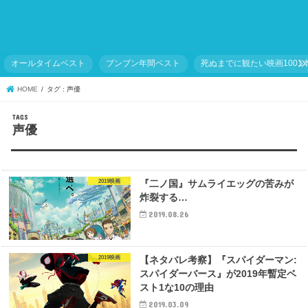
オールタイムベスト
ブンブン年間ベスト
死ぬまでに観たい映画1001
HOME
タグ : 声優
声優
2019映画
『二ノ国』サムライエッグの苦みが
炸裂する…
2019.08.26
2019映画
【ネタバレ考察】『スパイダーマン:
スパイダーバース』が2019年暫定ベ
スト1な10の理由
2019.03.09