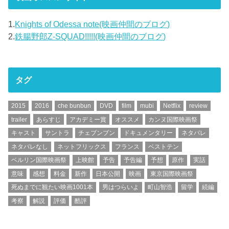
1.
Knights of Odessa note(映画仲間のブログ)
2.
鉄腸野郎Z-SQUAD!!!!!(映画仲間のブログ)
タグ
2015
2016
che bunbun
DVD
film
mubi
Netflix
review
trailer
あらすじ
アカデミー賞
オススメ
カンヌ国際映画祭
キャスト
サントラ
チェブンブン
ドキュメンタリー
ネタバレ
ネタバレなし
ネットフリックス
フランス
ベストテン
ベルリン国際映画祭
上映館
予告
予告編
予想
原作
実話
意味
感想
料金
新作
日本公開
映画
東京国際映画祭
死ぬまでに観たい映画1001本
男はつらいよ
町山智浩
留学
続編
考察
解説
評価
酷評