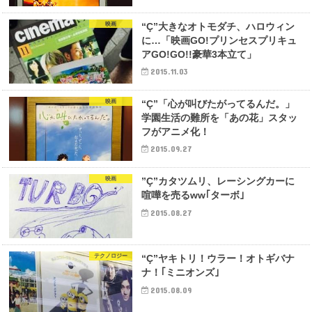
映画
“Ç”大きなオトモダチ、ハロウィン
に…「映画GO!プリンセスプリキュ
アGO!GO!!豪華3本立て」
2015.11.03
映画
“Ç”「心が叫びたがってるんだ。」
学園生活の難所を「あの花」スタッ
フがアニメ化！
2015.09.27
映画
”Ç”カタツムリ、レーシングカーに
喧嘩を売るww｢ターボ｣
2015.08.27
テクノロジー
“Ç”ヤキトリ！ウラー！オトギバナ
ナ！｢ミニオンズ｣
2015.08.09