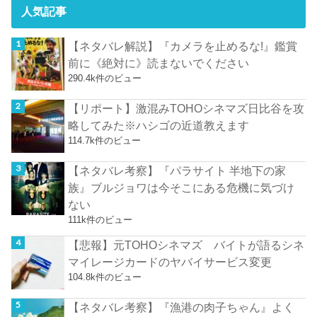
人気記事
【ネタバレ解説】『カメラを止めるな!』鑑賞
前に《絶対に》読まないでください
290.4k件のビュー
【リポート】激混みTOHOシネマズ日比谷を攻
略してみた※ハシゴの近道教えます
114.7k件のビュー
【ネタバレ考察】『パラサイト 半地下の家
族』ブルジョワは今そこにある危機に気づけ
ない
111k件のビュー
【悲報】元TOHOシネマズ バイトが語るシネ
マイレージカードのヤバイサービス変更
104.8k件のビュー
【ネタバレ考察】『漁港の肉子ちゃん』よく