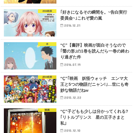
2016映画
｢好きになるその瞬間を。~告白実行
委員会~｣これぞ愛の嵐
2016.12.21
本
“Ç”【書評】映画が面白そうなので
｢聲の形｣の1巻を読んだら一巻の終わ
り過ぎた件
2016.07.19
2015映画
“Ç”｢映画 妖怪ウォッチ エンマ大
王と5つの物語だニャン!｣…世にも奇
妙な物語だねw
2015.12.22
映画
“Ç”子どもも少しは分かってくれる?
｢リトルプリンス 星の王子さまと
私｣
2015.12.10