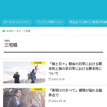
オールタイムベスト
ブンブン年間ベスト
死ぬまでに観たい映画1001
HOME
タグ : 三宅唱
三宅唱
2025映画
『旅と日々』都会の日常における匿
名性と旅の非日常における匿名性に
ついて
2025.11.15
2024映画
『夜明けのすべて』感情が溢れる臨
界点で
2024.02.12