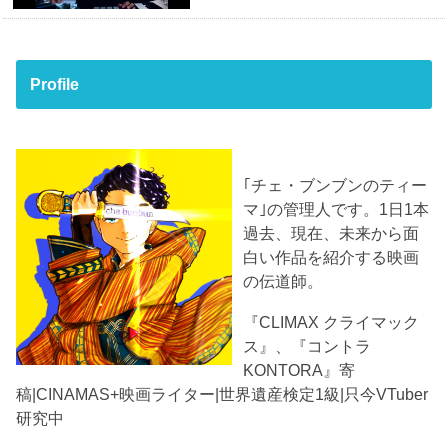
Profile
｢チェ・ブンブンのティー
マ｣の管理人です。1日1本
過去、現在、未来から面
白い作品を紹介する映画
の伝道師。
『CLIMAX クライマック
ス』、『コントラ
KONTORA』寄
稿|CINAMAS+映画ライター|世界遺産検定1級|只今VTuber
研究中