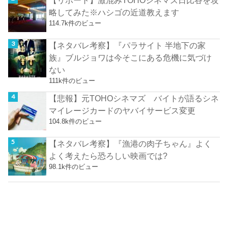
【リポート】激混みTOHOシネマズ日比谷を攻
略してみた※ハシゴの近道教えます
114.7k件のビュー
【ネタバレ考察】『パラサイト 半地下の家
族』ブルジョワは今そこにある危機に気づけ
ない
111k件のビュー
【悲報】元TOHOシネマズ バイトが語るシネ
マイレージカードのヤバイサービス変更
104.8k件のビュー
【ネタバレ考察】『漁港の肉子ちゃん』よく
よく考えたら恐ろしい映画では?
98.1k件のビュー