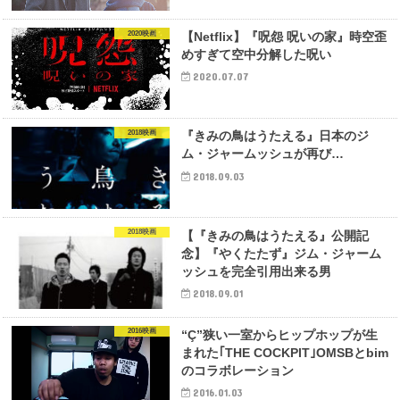
2020映画
【Netflix】『呪怨 呪いの家』時空歪
めすぎて空中分解した呪い
2020.07.07
2018映画
『きみの鳥はうたえる』日本のジ
ム・ジャームッシュが再び…
2018.09.03
2018映画
【『きみの鳥はうたえる』公開記
念】『やくたたず』ジム・ジャーム
ッシュを完全引用出来る男
2018.09.01
2016映画
“Ç”狭い一室からヒップホップが生
まれた｢THE COCKPIT｣OMSBとbim
のコラボレーション
2016.01.03