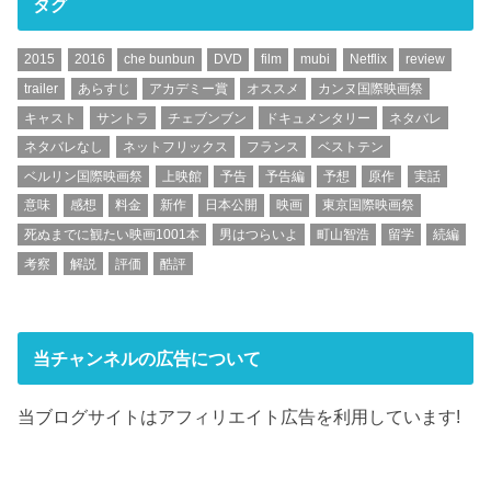
タグ
2015
2016
che bunbun
DVD
film
mubi
Netflix
review
trailer
あらすじ
アカデミー賞
オススメ
カンヌ国際映画祭
キャスト
サントラ
チェブンブン
ドキュメンタリー
ネタバレ
ネタバレなし
ネットフリックス
フランス
ベストテン
ベルリン国際映画祭
上映館
予告
予告編
予想
原作
実話
意味
感想
料金
新作
日本公開
映画
東京国際映画祭
死ぬまでに観たい映画1001本
男はつらいよ
町山智浩
留学
続編
考察
解説
評価
酷評
当チャンネルの広告について
当ブログサイトはアフィリエイト広告を利用しています!