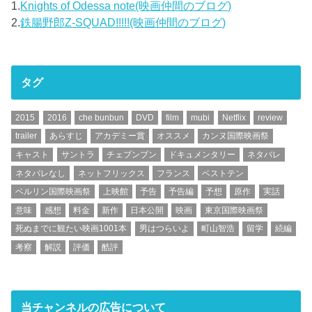
1.
Knights of Odessa note(映画仲間のブログ)
2.
鉄腸野郎Z-SQUAD!!!!!(映画仲間のブログ)
タグ
2015
2016
che bunbun
DVD
film
mubi
Netflix
review
trailer
あらすじ
アカデミー賞
オススメ
カンヌ国際映画祭
キャスト
サントラ
チェブンブン
ドキュメンタリー
ネタバレ
ネタバレなし
ネットフリックス
フランス
ベストテン
ベルリン国際映画祭
上映館
予告
予告編
予想
原作
実話
意味
感想
料金
新作
日本公開
映画
東京国際映画祭
死ぬまでに観たい映画1001本
男はつらいよ
町山智浩
留学
続編
考察
解説
評価
酷評
当チャンネルの広告について