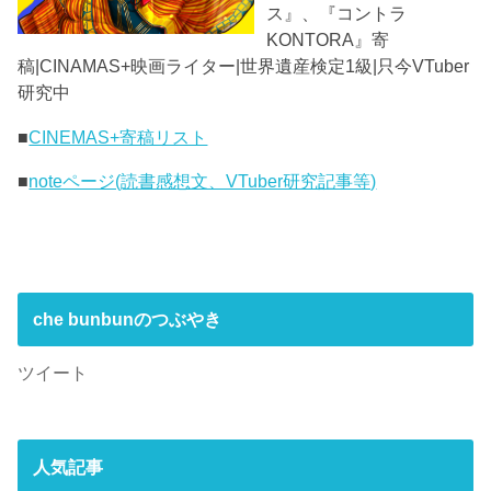
ス』、『コントラ
KONTORA』寄
稿|CINAMAS+映画ライター|世界遺産検定1級|只今VTuber
研究中
■
CINEMAS+寄稿リスト
■
noteページ(読書感想文、VTuber研究記事等)
che bunbunのつぶやき
ツイート
人気記事