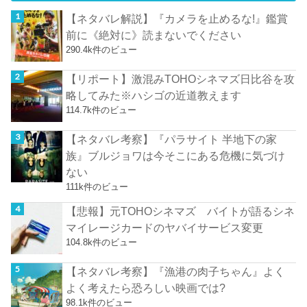
【ネタバレ解説】『カメラを止めるな!』鑑賞
前に《絶対に》読まないでください
290.4k件のビュー
【リポート】激混みTOHOシネマズ日比谷を攻
略してみた※ハシゴの近道教えます
114.7k件のビュー
【ネタバレ考察】『パラサイト 半地下の家
族』ブルジョワは今そこにある危機に気づけ
ない
111k件のビュー
【悲報】元TOHOシネマズ バイトが語るシネ
マイレージカードのヤバイサービス変更
104.8k件のビュー
【ネタバレ考察】『漁港の肉子ちゃん』よく
よく考えたら恐ろしい映画では?
98.1k件のビュー