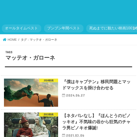
オールタイムベスト
ブンブン年間ベスト
死ぬまでに観たい映画1001
HOME
タグ : マッテオ・ガローネ
マッテオ・ガローネ
2024映画
『僕はキャプテン』移民問題とマッ
ドマックスを掛け合わせる
2024.06.27
2021映画
【ネタバレなし】『ほんとうのピノ
ッキオ』不気味の谷から狂気のチャ
ラ男ピノキオ爆誕!
2021.03.06