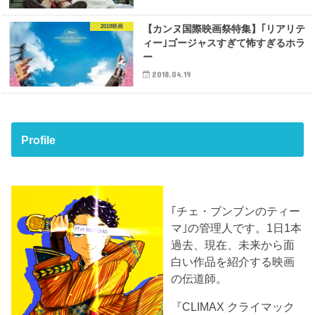
2018映画
【カンヌ国際映画祭特集】｢リアリテ
ィー｣ゴージャスすぎて怖すぎるホラ
ー
2018.04.19
Profile
｢チェ・ブンブンのティー
マ｣の管理人です。1日1本
過去、現在、未来から面
白い作品を紹介する映画
の伝道師。
『CLIMAX クライマック