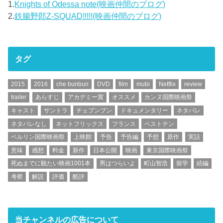
1.
Knights of Odessa note(映画仲間のブログ)
2.
鉄腸野郎Z-SQUAD!!!!!(映画仲間のブログ)
タグ
2015
2016
che bunbun
DVD
film
mubi
Netflix
review
trailer
あらすじ
アカデミー賞
オススメ
カンヌ国際映画祭
キャスト
サントラ
チェブンブン
ドキュメンタリー
ネタバレ
ネタバレなし
ネットフリックス
フランス
ベストテン
ベルリン国際映画祭
上映館
予告
予告編
予想
原作
実話
意味
感想
料金
新作
日本公開
映画
東京国際映画祭
死ぬまでに観たい映画1001本
男はつらいよ
町山智浩
留学
続編
考察
解説
評価
酷評
当チャンネルの広告について