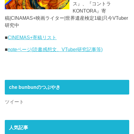
ス』、『コントラ
KONTORA』寄
稿|CINAMAS+映画ライター|世界遺産検定1級|只今VTuber
研究中
■
CINEMAS+寄稿リスト
■
noteページ(読書感想文、VTuber研究記事等)
che bunbunのつぶやき
ツイート
人気記事