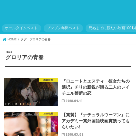
オールタイムベスト
ブンブン年間ベスト
死ぬまでに観たい映画1001
HOME
タグ : グロリアの青春
グロリアの青春
2018映画
『ロニートとエスティ 彼女たちの
選択』チリの新鋭が贈る二人のレイ
チェル禁断の恋
2018.09.14
2018映画
【賞賛】『ナチュラルウーマン』に
アカデミー賞外国語映画賞獲っても
らいたい!
2018.03.02