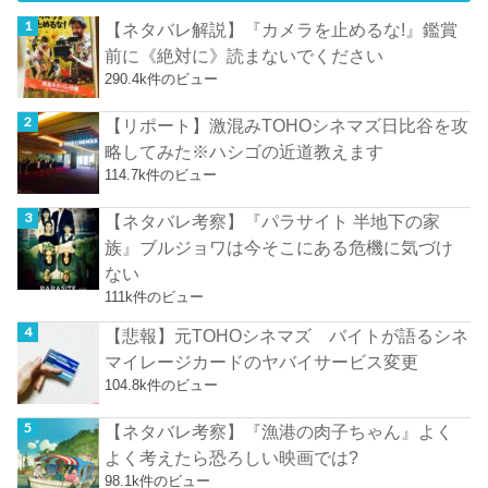
【ネタバレ解説】『カメラを止めるな!』鑑賞
前に《絶対に》読まないでください
290.4k件のビュー
【リポート】激混みTOHOシネマズ日比谷を攻
略してみた※ハシゴの近道教えます
114.7k件のビュー
【ネタバレ考察】『パラサイト 半地下の家
族』ブルジョワは今そこにある危機に気づけ
ない
111k件のビュー
【悲報】元TOHOシネマズ バイトが語るシネ
マイレージカードのヤバイサービス変更
104.8k件のビュー
【ネタバレ考察】『漁港の肉子ちゃん』よく
よく考えたら恐ろしい映画では?
98.1k件のビュー