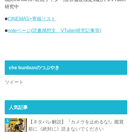
研究中
■
CINEMAS+寄稿リスト
■
noteページ(読書感想文、VTuber研究記事等)
che bunbunのつぶやき
ツイート
人気記事
【ネタバレ解説】『カメラを止めるな!』鑑賞
前に《絶対に》読まないでください