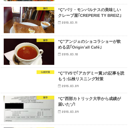
旅行
“Ç”パリ・モンパルナスの美味しい
クレープ屋｢CREPERIE TY BREIZ｣
2015.03.11
留学
“Ç”アンジェのショコラショーが飲
める店｢Origin’all Café｣
2015.03.10
仏検対策
“Ç”TV5で｢アカデミー賞｣の記事を読
もう:仏検リスニング対策
2015.03.09
留学
“Ç”西部カトリック大学から成績が
届いたゾ!
2015.03.09