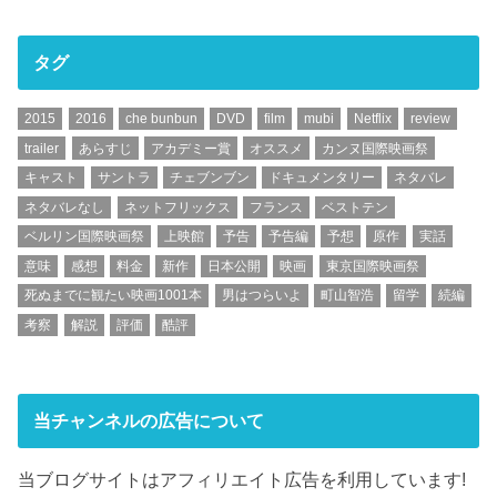
タグ
2015
2016
che bunbun
DVD
film
mubi
Netflix
review
trailer
あらすじ
アカデミー賞
オススメ
カンヌ国際映画祭
キャスト
サントラ
チェブンブン
ドキュメンタリー
ネタバレ
ネタバレなし
ネットフリックス
フランス
ベストテン
ベルリン国際映画祭
上映館
予告
予告編
予想
原作
実話
意味
感想
料金
新作
日本公開
映画
東京国際映画祭
死ぬまでに観たい映画1001本
男はつらいよ
町山智浩
留学
続編
考察
解説
評価
酷評
当チャンネルの広告について
当ブログサイトはアフィリエイト広告を利用しています!