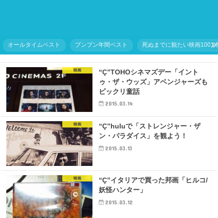
オールタイムベスト
ブンブン年間ベスト
死ぬまでに観たい映画1001
映画
“Ç”TOHOシネマズデー「イント
ゥ・ザ・ウッズ」アベンジャーズも
ビックリ童話
2015.03.14
映画
“Ç”huluで「ストレンジャー・ザ
ン・パラダイス」を観よう！
2015.03.13
映画
“Ç”イタリアで買った邦画「ヒルコ/
妖怪ハンター」
2015.03.12