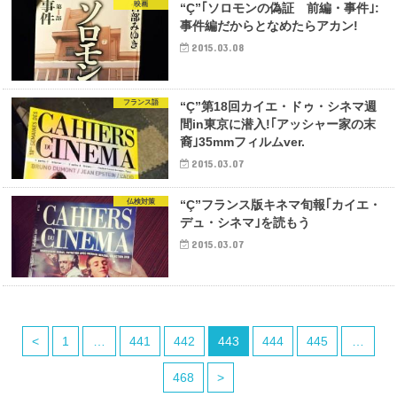
映画
“Ç”｢ソロモンの偽証 前編・事件｣:
事件編だからとなめたらアカン!
2015.03.08
フランス語
“Ç”第18回カイエ・ドゥ・シネマ週
間in東京に潜入!｢アッシャー家の末
裔｣35mmフィルムver.
2015.03.07
仏検対策
“Ç”フランス版キネマ旬報｢カイエ・
デュ・シネマ｣を読もう
2015.03.07
<
1
…
441
442
443
444
445
…
468
>