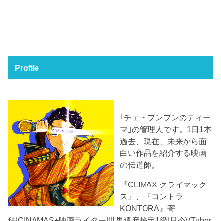
Profile
｢チェ・ブンブンのティー
マ｣の管理人です。1日1本
過去、現在、未来から面
白い作品を紹介する映画
の伝道師。
『CLIMAX クライマック
ス』、『コントラ
KONTORA』寄
稿|CINAMAS+映画ライター|世界遺産検定1級|只今VTuber