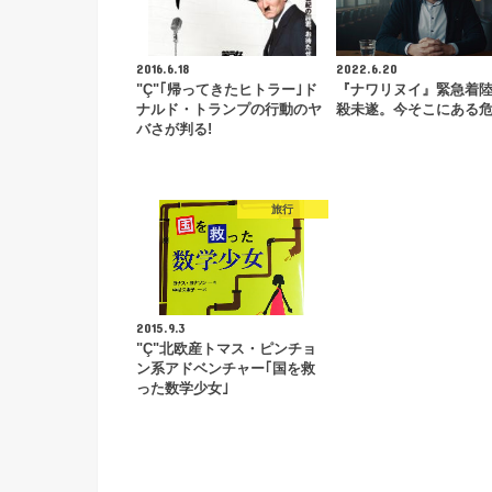
2016.6.18
2022.6.20
"Ç"｢帰ってきたヒトラー｣ド
『ナワリヌイ』緊急着
ナルド・トランプの行動のヤ
殺未遂。今そこにある
バさが判る!
旅行
2015.9.3
"Ç"北欧産トマス・ピンチョ
ン系アドベンチャー｢国を救
った数学少女｣