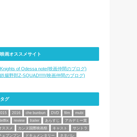
映画オススメサイト
Knights of Odessa note(映画仲間のブログ)
鉄腸野郎Z-SQUAD!!!!!(映画仲間のブログ)
タグ
2015
2016
che bunbun
DVD
film
mubi
etflix
review
trailer
あらすじ
アカデミー賞
オススメ
カンヌ国際映画祭
キャスト
サントラ
チェブンブン
ドキュメンタリー
ネタバレ