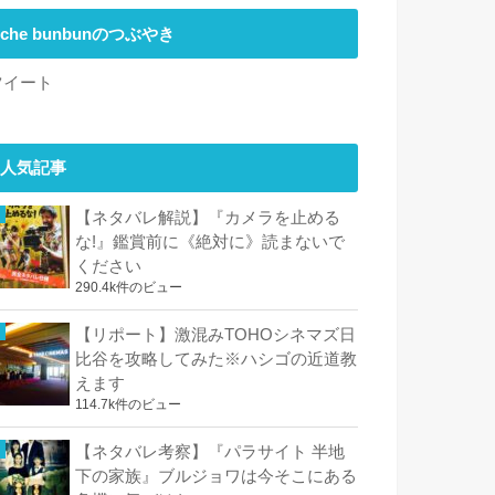
che bunbunのつぶやき
ツイート
人気記事
【ネタバレ解説】『カメラを止める
な!』鑑賞前に《絶対に》読まないで
ください
290.4k件のビュー
【リポート】激混みTOHOシネマズ日
比谷を攻略してみた※ハシゴの近道教
えます
114.7k件のビュー
【ネタバレ考察】『パラサイト 半地
下の家族』ブルジョワは今そこにある