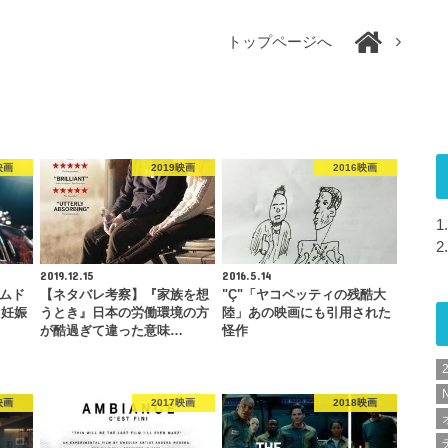
トップページへ
映画
2019映画
2016映画
1.
2.
2019.12.15
2016.5.14
ルムド
【ネタバレ考察】『家族を想
"Ç"「ヤコペッティの残酷大
り妊娠
うとき』日本の労働環境の方
陸」あの映画にも引用された
が酷過ぎて違った意味…
怪作
N
映画
2017映画
2018映画