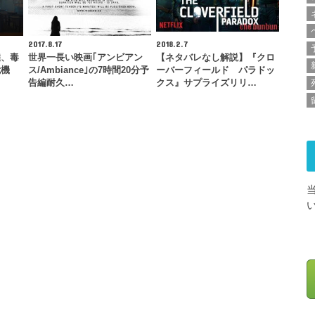
2017.8.17
2018.2.7
陸、毒
世界一長い映画｢アンビアン
【ネタバレなし解説】『クロ
危機
ス/Ambiance｣の7時間20分予
ーバーフィールド パラドッ
告編耐久…
クス』サプライズリリ…