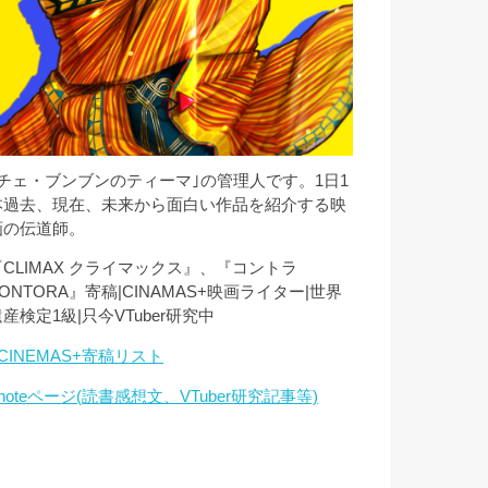
｢チェ・ブンブンのティーマ｣の管理人です。1日1
本過去、現在、未来から面白い作品を紹介する映
画の伝道師。
『CLIMAX クライマックス』、『コントラ
ONTORA』寄稿|CINAMAS+映画ライター|世界
産検定1級|只今VTuber研究中
CINEMAS+寄稿リスト
noteページ(読書感想文、VTuber研究記事等)