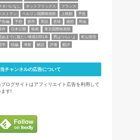
ネタバレなし
ネットフリックス
フランス
ベストテン
ベルリン国際映画祭
上映館
予告
予告編
予想
原作
実話
意味
感想
料金
新作
日本公開
映画
東京国際映画祭
死ぬまでに観たい映画1001本
男はつらいよ
町山智浩
留学
続編
考察
解説
評価
酷評
当チャンネルの広告について
当ブログサイトはアフィリエイト広告を利用して
います!