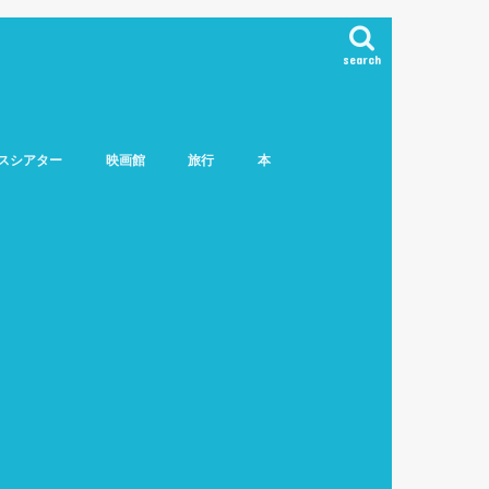
search
スシアター
映画館
旅行
本