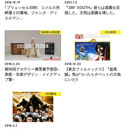
2016.12.19
2021.1.5
｢ブリュッセル1080、コメルス河
『180° SOUTH』彼らは楽園を目
畔通り23番地、ジャンヌ・ディ
指した。文明は楽園を壊した。
エルマン…
映画祭＆映画賞
2018映画
2018.2.25
2018.12.20
第90回アカデミー賞受賞予想⑤~
【東京フィルメックス】『盗馬
美術・衣裳デザイン・メイクアッ
賊』気がついたらチベットの大地
プ賞~
にいた!!
2016映画
2016.4.3