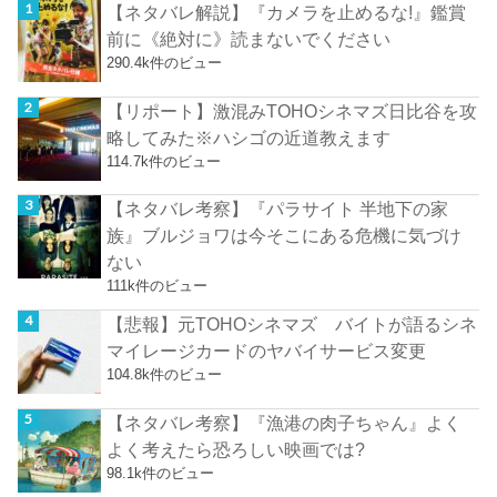
【ネタバレ解説】『カメラを止めるな!』鑑賞
前に《絶対に》読まないでください
290.4k件のビュー
【リポート】激混みTOHOシネマズ日比谷を攻
略してみた※ハシゴの近道教えます
114.7k件のビュー
【ネタバレ考察】『パラサイト 半地下の家
族』ブルジョワは今そこにある危機に気づけ
ない
111k件のビュー
【悲報】元TOHOシネマズ バイトが語るシネ
マイレージカードのヤバイサービス変更
104.8k件のビュー
【ネタバレ考察】『漁港の肉子ちゃん』よく
よく考えたら恐ろしい映画では?
98.1k件のビュー