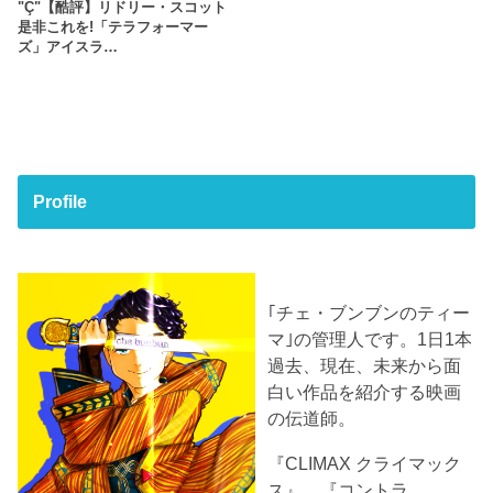
"Ç"【酷評】リドリー・スコット
是非これを!「テラフォーマー
ズ」アイスラ…
Profile
｢チェ・ブンブンのティー
マ｣の管理人です。1日1本
過去、現在、未来から面
白い作品を紹介する映画
の伝道師。
『CLIMAX クライマック
ス』、『コントラ