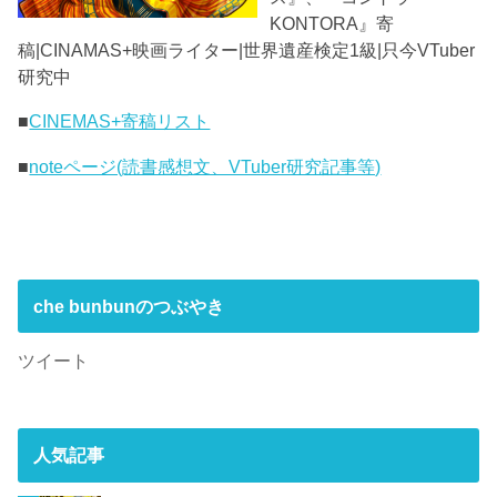
KONTORA』寄
稿|CINAMAS+映画ライター|世界遺産検定1級|只今VTuber
研究中
■
CINEMAS+寄稿リスト
■
noteページ(読書感想文、VTuber研究記事等)
che bunbunのつぶやき
ツイート
人気記事