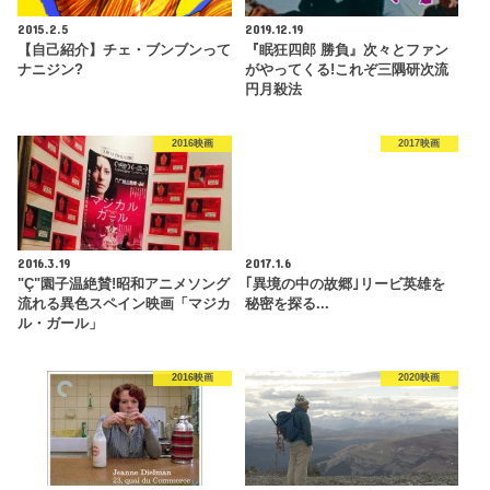
2015.2.5
2019.12.19
【自己紹介】チェ・ブンブンって
『眠狂四郎 勝負』次々とファン
ナニジン?
がやってくる!これぞ三隅研次流
円月殺法
2016映画
2017映画
2016.3.19
2017.1.6
"Ç"園子温絶賛!昭和アニメソング
｢異境の中の故郷｣リービ英雄を
流れる異色スペイン映画「マジカ
秘密を探る...
ル・ガール」
2016映画
2020映画