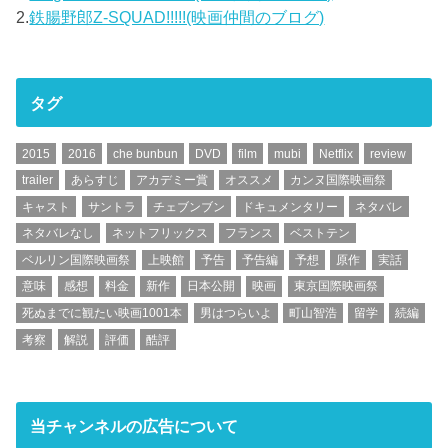
2.
鉄腸野郎Z-SQUAD!!!!!(映画仲間のブログ)
タグ
2015
2016
che bunbun
DVD
film
mubi
Netflix
review
trailer
あらすじ
アカデミー賞
オススメ
カンヌ国際映画祭
キャスト
サントラ
チェブンブン
ドキュメンタリー
ネタバレ
ネタバレなし
ネットフリックス
フランス
ベストテン
ベルリン国際映画祭
上映館
予告
予告編
予想
原作
実話
意味
感想
料金
新作
日本公開
映画
東京国際映画祭
死ぬまでに観たい映画1001本
男はつらいよ
町山智浩
留学
続編
考察
解説
評価
酷評
当チャンネルの広告について