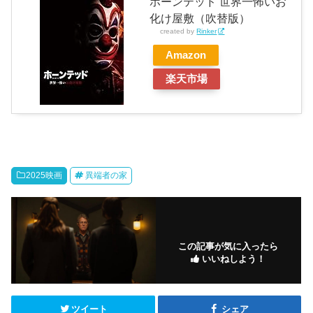
ホーンテッド 世界一怖いお
化け屋敷（吹替版）
created by
Rinker
Amazon
楽天市場
2025映画
異端者の家
この記事が気に入ったら
いいねしよう！
ツイート
シェア