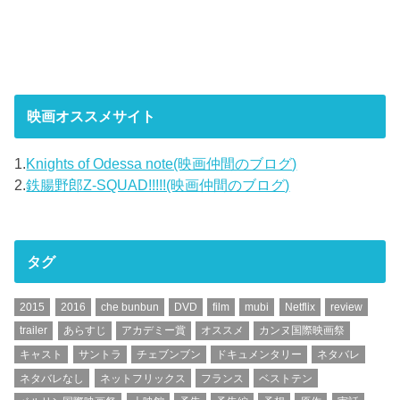
映画オススメサイト
1.
Knights of Odessa note(映画仲間のブログ)
2.
鉄腸野郎Z-SQUAD!!!!!(映画仲間のブログ)
タグ
2015
2016
che bunbun
DVD
film
mubi
Netflix
review
trailer
あらすじ
アカデミー賞
オススメ
カンヌ国際映画祭
キャスト
サントラ
チェブンブン
ドキュメンタリー
ネタバレ
ネタバレなし
ネットフリックス
フランス
ベストテン