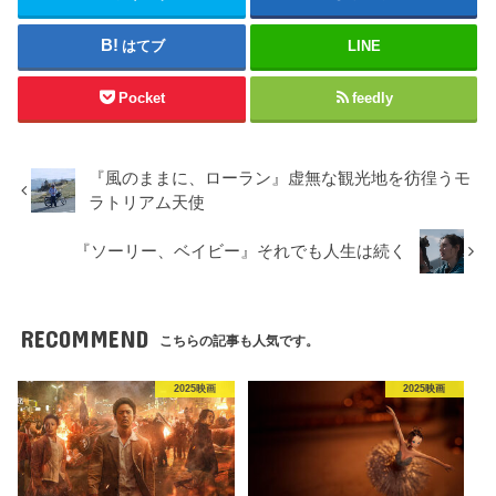
はてブ
LINE
Pocket
feedly
『風のままに、ローラン』虚無な観光地を彷徨うモ
ラトリアム天使
『ソーリー、ベイビー』それでも人生は続く
RECOMMEND
こちらの記事も人気です。
2025映画
2025映画