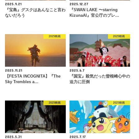
2025.9.21
2025.12.27
『宝島』グスクはあんなこと言わ
『SWAN LAKE 〜starring
ないだろう
KizunaAI』官公庁のプレ…
2025映画
2025映画
2025.11.21
2025.6.7
【FESTA INCOGNITA】『The
『国宝』殺気だった曽根崎心中の
Sky Trembles a…
迫力に圧倒
2025映画
2025映画
2025.5.31
2025.7.17