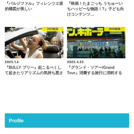
『パルジファル』フィレンツエ派
『映画！たまごっち うちゅーい
的構図が美しい
ちハッピーな物語！?』子ども向
けコンテンツ…
2025映画
2025映画
2025.1.6
2025.4.25
『BULLY ブリー』起こるべくし
『グランド・ツアー/Grand
て起きたリアリズムの気持ち悪さ
Tour』消費する旅行に消耗する
Profile