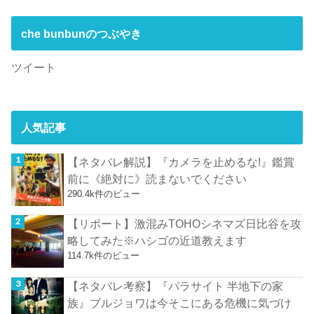
che bunbunのつぶやき
ツイート
人気記事
【ネタバレ解説】『カメラを止めるな!』鑑賞
前に《絶対に》読まないでください
290.4k件のビュー
【リポート】激混みTOHOシネマズ日比谷を攻
略してみた※ハシゴの近道教えます
114.7k件のビュー
【ネタバレ考察】『パラサイト 半地下の家
族』ブルジョワは今そこにある危機に気づけ