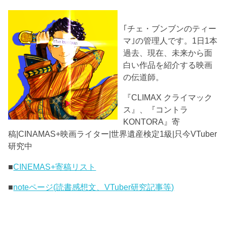
｢チェ・ブンブンのティー
マ｣の管理人です。1日1本
過去、現在、未来から面
白い作品を紹介する映画
の伝道師。
『CLIMAX クライマック
ス』、『コントラ
KONTORA』寄
稿|CINAMAS+映画ライター|世界遺産検定1級|只今VTuber
研究中
■
CINEMAS+寄稿リスト
■
noteページ(読書感想文、VTuber研究記事等)