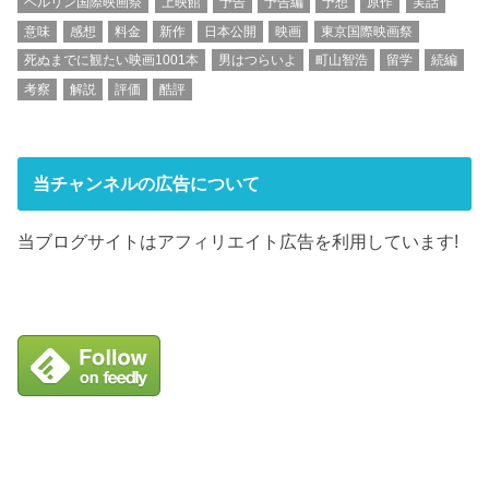
ベルリン国際映画祭
上映館
予告
予告編
予想
原作
実話
意味
感想
料金
新作
日本公開
映画
東京国際映画祭
死ぬまでに観たい映画1001本
男はつらいよ
町山智浩
留学
続編
考察
解説
評価
酷評
当チャンネルの広告について
当ブログサイトはアフィリエイト広告を利用しています!