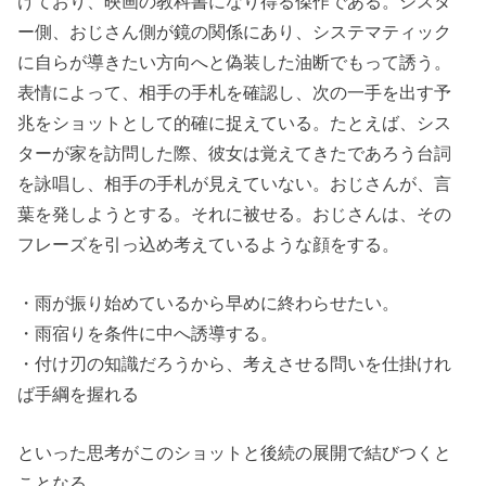
けており、映画の教科書になり得る傑作である。シスタ
ー側、おじさん側が鏡の関係にあり、システマティック
に自らが導きたい方向へと偽装した油断でもって誘う。
表情によって、相手の手札を確認し、次の一手を出す予
兆をショットとして的確に捉えている。たとえば、シス
ターが家を訪問した際、彼女は覚えてきたであろう台詞
を詠唱し、相手の手札が見えていない。おじさんが、言
葉を発しようとする。それに被せる。おじさんは、その
フレーズを引っ込め考えているような顔をする。
・雨が振り始めているから早めに終わらせたい。
・雨宿りを条件に中へ誘導する。
・付け刃の知識だろうから、考えさせる問いを仕掛けれ
ば手綱を握れる
といった思考がこのショットと後続の展開で結びつくと
ことなる。