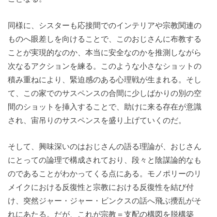
同様に、シスターも応接間でのインテリアや宗教関連の
ものへ眼差しを向けることで、このおじさんに布教する
ことが実現的なのか、本当に安全なのかを推測しながら
次なるアクションを練る。このような小さなショットの
積み重ねにより、緊迫感のある心理戦が生まれる。そし
て、この家でのサスペンスの合間に少しばかりの別の空
間のショットを挿入することで、助けに来る存在が意識
され、宙吊りのサスペンスを盛り上げていくのだ。
そして、興味深いのはおじさんの語る理論が、おじさん
にとっての論理で構成されており、段々と陰謀論的なも
のであることがわかってくる点にある。モノポリーのリ
メイクにおける反復性と宗教における反復性を結び付
け、突然ジャー・ジャー・ビンクスの話へ飛ぶ攪乱がそ
れにあたる。だが、これが宗教＝支配の構図を脱構築