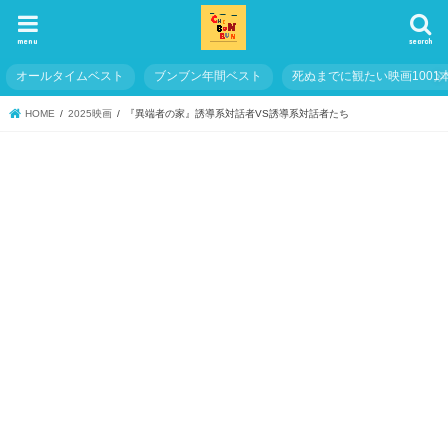
menu
search
オールタイムベスト
ブンブン年間ベスト
死ぬまでに観たい映画1001
HOME
2025映画
『異端者の家』誘導系対話者VS誘導系対話者たち