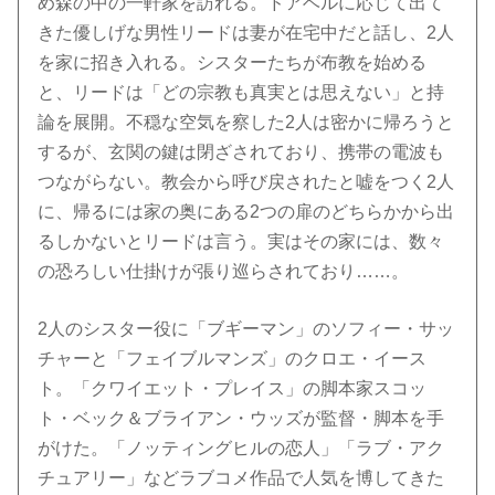
め森の中の一軒家を訪れる。ドアベルに応じて出て
きた優しげな男性リードは妻が在宅中だと話し、2人
を家に招き入れる。シスターたちが布教を始める
と、リードは「どの宗教も真実とは思えない」と持
論を展開。不穏な空気を察した2人は密かに帰ろうと
するが、玄関の鍵は閉ざされており、携帯の電波も
つながらない。教会から呼び戻されたと嘘をつく2人
に、帰るには家の奥にある2つの扉のどちらかから出
るしかないとリードは言う。実はその家には、数々
の恐ろしい仕掛けが張り巡らされており……。
2人のシスター役に「ブギーマン」のソフィー・サッ
チャーと「フェイブルマンズ」のクロエ・イース
ト。「クワイエット・プレイス」の脚本家スコッ
ト・ベック＆ブライアン・ウッズが監督・脚本を手
がけた。「ノッティングヒルの恋人」「ラブ・アク
チュアリー」などラブコメ作品で人気を博してきた