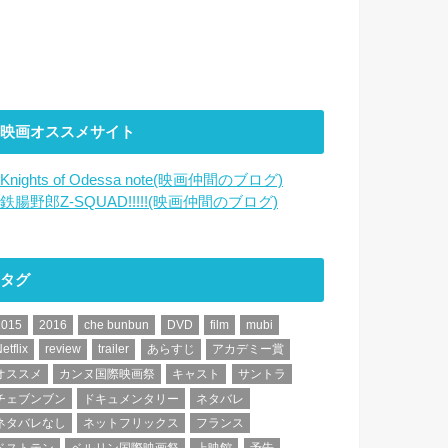
映画オススメサイト
Knights of Odessa note(映画仲間のブログ)
鉄腸野郎Z-SQUAD!!!!!(映画仲間のブログ)
タグ
2015
2016
che bunbun
DVD
film
mubi
etflix
review
trailer
あらすじ
アカデミー賞
オススメ
カンヌ国際映画祭
キャスト
サントラ
チェブンブン
ドキュメンタリー
ネタバレ
ネタバレなし
ネットフリックス
フランス
ベストテン
ベルリン国際映画祭
上映館
予告