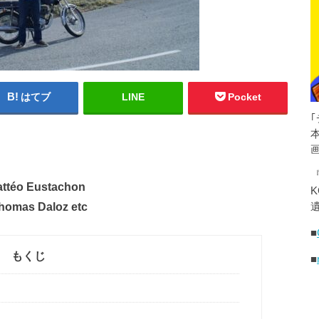
はてブ
LINE
Pocket
téo Eustachon
K
homas Daloz etc
遺
■
もくじ
■