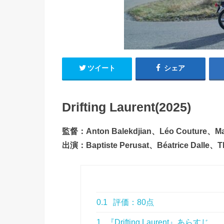
ツイート
シェア
Drifting Laurent(2025)
監督：Anton Balekdjian、Léo Couture、Mat
出演：Baptiste Perusat、Béatrice Dalle、T
0.1
評価：80点
1
『Drifting Laurent』あらすじ