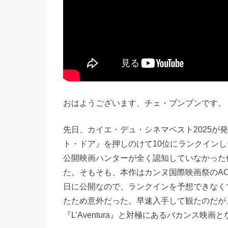
おはようございます、チェ・ブンブンです。
先日、カイエ・デュ・シネマベスト2025が
ト・ドア』を押しのけて10位にランクインした『D
公開映画ハンターが全く認知していなかった
た。そもそも、本作はカンヌ国際映画祭のAC
日に公開なので、ランクインを予想できなく
たため意外だった。早速入手して観たのだが
『L’Aventura』と対極にあるバカンス映