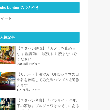
che bunbunのつぶやき
ツイート
人気記事
【ネタバレ解説】『カメラを止める
な!』鑑賞前に《絶対に》読まないで
ください
290.4k件のビュー
【リポート】激混みTOHOシネマズ日
比谷を攻略してみた※ハシゴの近道教
えます
114.7k件のビュー
【ネタバレ考察】『パラサイト 半地
下の家族』ブルジョワは今そこにある