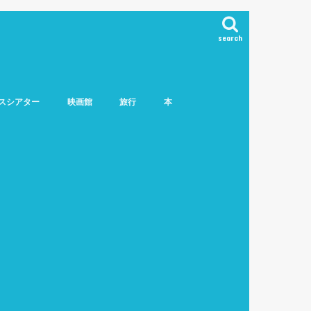
search
スシアター
映画館
旅行
本