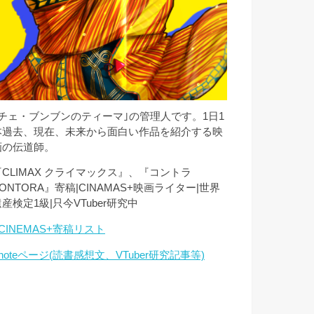
｢チェ・ブンブンのティーマ｣の管理人です。1日1
本過去、現在、未来から面白い作品を紹介する映
画の伝道師。
『CLIMAX クライマックス』、『コントラ
ONTORA』寄稿|CINAMAS+映画ライター|世界
産検定1級|只今VTuber研究中
CINEMAS+寄稿リスト
noteページ(読書感想文、VTuber研究記事等)