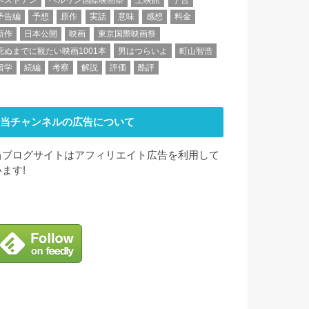
予告編
予想
原作
実話
意味
感想
料金
新作
日本公開
映画
東京国際映画祭
死ぬまでに観たい映画1001本
男はつらいよ
町山智浩
留学
続編
考察
解説
評価
酷評
当チャンネルの広告について
当ブログサイトはアフィリエイト広告を利用して
います!