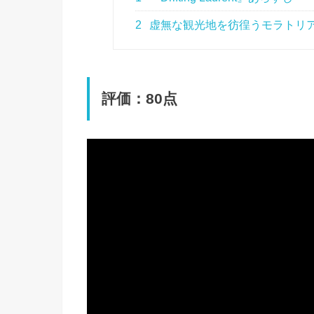
2
虚無な観光地を彷徨うモラトリ
評価：80点