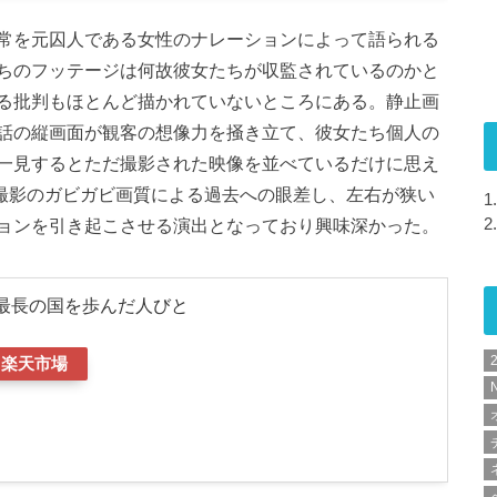
常を元囚人である女性のナレーションによって語られる
ちのフッテージは何故彼女たちが収監されているのかと
る批判もほとんど描かれていないところにある。静止画
話の縦画面が観客の想像力を掻き立て、彼女たち個人の
一見するとただ撮影された映像を並べているだけに思え
電話撮影のガビガビ画質による過去への眼差し、左右が狭い
1.
ョンを引き起こさせる演出となっており興味深かった。
2.
界最長の国を歩んだ人びと
楽天市場
N