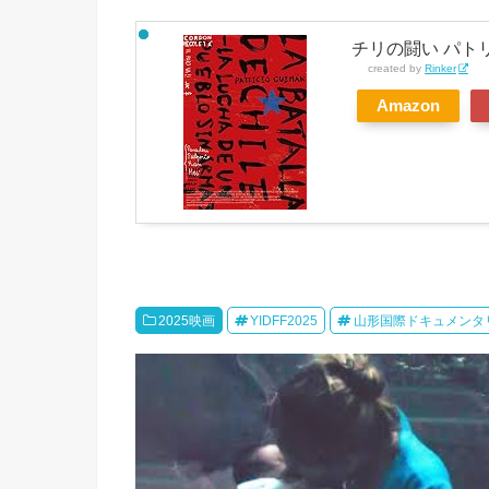
チリの闘い パトリ
created by
Rinker
Amazon
2025映画
YIDFF2025
山形国際ドキュメンタ