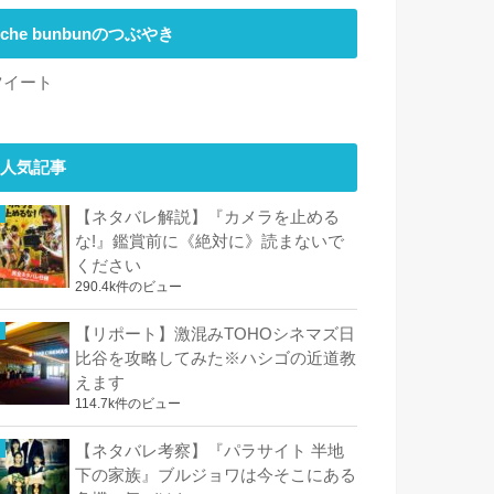
che bunbunのつぶやき
ツイート
人気記事
【ネタバレ解説】『カメラを止める
な!』鑑賞前に《絶対に》読まないで
ください
290.4k件のビュー
【リポート】激混みTOHOシネマズ日
比谷を攻略してみた※ハシゴの近道教
えます
114.7k件のビュー
【ネタバレ考察】『パラサイト 半地
下の家族』ブルジョワは今そこにある