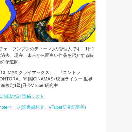
｢チェ・ブンブンのティーマ｣の管理人です。1日1
本過去、現在、未来から面白い作品を紹介する映
画の伝道師。
『CLIMAX クライマックス』、『コントラ
ONTORA』寄稿|CINAMAS+映画ライター|世界
産検定1級|只今VTuber研究中
CINEMAS+寄稿リスト
noteページ(読書感想文、VTuber研究記事等)