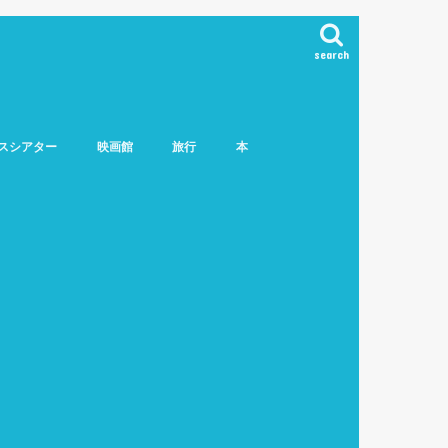
search
スシアター
映画館
旅行
本