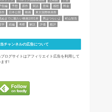
予告編
予想
原作
実話
意味
感想
料金
新作
日本公開
映画
東京国際映画祭
死ぬまでに観たい映画1001本
男はつらいよ
町山智浩
留学
続編
考察
解説
評価
酷評
当チャンネルの広告について
当ブログサイトはアフィリエイト広告を利用して
います!