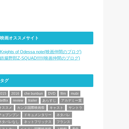
映画オススメサイト
Knights of Odessa note(映画仲間のブログ)
鉄腸野郎Z-SQUAD!!!!!(映画仲間のブログ)
タグ
2015
2016
che bunbun
DVD
film
mubi
etflix
review
trailer
あらすじ
アカデミー賞
オススメ
カンヌ国際映画祭
キャスト
サントラ
チェブンブン
ドキュメンタリー
ネタバレ
ネタバレなし
ネットフリックス
フランス
ベストテン
ベルリン国際映画祭
上映館
予告