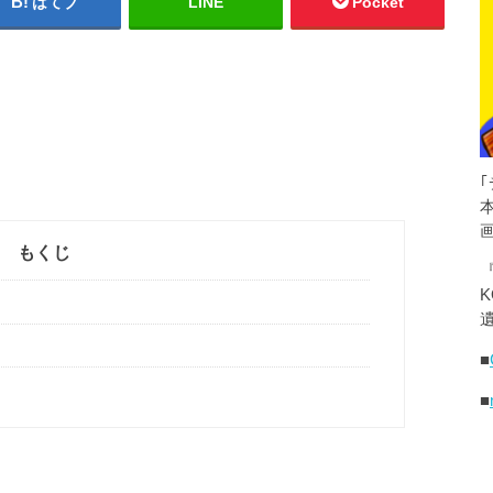
はてブ
LINE
Pocket
もくじ
K
遺
■
■