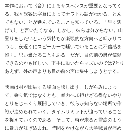
本作において《音》によるサスペンスが重要となってく
る。我々観客は字幕によってナワトル語がわかる。とん
でもないことが進んでいることを知っている。「早く逃
げて!」と言いたくなる。しかし、彼らは分からない。山
登りをしたいという気持ちが楽観的な方向へと転がりつ
つも、夜遅くにスピーカーで騒いでいることに不信感を
抱く。思い当たることもある。だが、目の前の男が信頼
できるのかも怪しい。下手に動いたらマズいのでは?とり
あえず、外の声よりも目の前の声に集中しようとする。
映画は村が団結する場面を映し出す。しがらみによっ
て、乗り気ではなくとも、暴力へ加担せざる得ないやり
とりをじっくり展開していき、彼らが知らない場所で作
戦が進められていく。タイムリミットが迫っていること
を捉えていくのである。そして、時が来ると雪崩のよう
に暴力が注ぎ込まれ、時間をかけながら大学職員が痛め