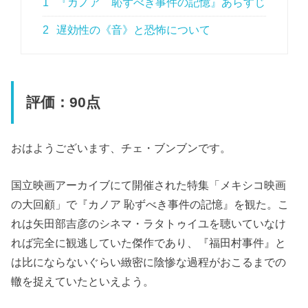
1
『カノア 恥ずべき事件の記憶』あらすじ
2
遅効性の《音》と恐怖について
評価：90点
おはようございます、チェ・ブンブンです。
国立映画アーカイブにて開催された特集「メキシコ映画
の大回顧」で『カノア 恥ずべき事件の記憶』を観た。こ
れは矢田部吉彦のシネマ・ラタトゥイユを聴いていなけ
れば完全に観逃していた傑作であり、『福田村事件』と
は比にならないぐらい緻密に陰惨な過程がおこるまでの
轍を捉えていたといえよう。