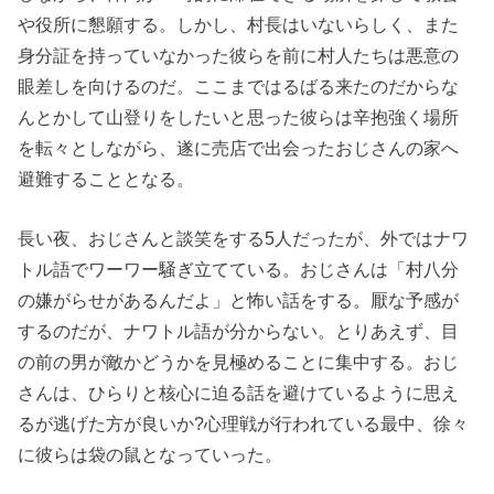
や役所に懇願する。しかし、村長はいないらしく、また
身分証を持っていなかった彼らを前に村人たちは悪意の
眼差しを向けるのだ。ここまではるばる来たのだからな
んとかして山登りをしたいと思った彼らは辛抱強く場所
を転々としながら、遂に売店で出会ったおじさんの家へ
避難することとなる。
長い夜、おじさんと談笑をする5人だったが、外ではナワ
トル語でワーワー騒ぎ立てている。おじさんは「村八分
の嫌がらせがあるんだよ」と怖い話をする。厭な予感が
するのだが、ナワトル語が分からない。とりあえず、目
の前の男が敵かどうかを見極めることに集中する。おじ
さんは、ひらりと核心に迫る話を避けているように思え
るが逃げた方が良いか?心理戦が行われている最中、徐々
に彼らは袋の鼠となっていった。