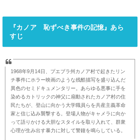
『カノア 恥ずべき事件の記憶』あら
すじ
1968年9月14日、プエブラ州カノア村で起きたリン
チ事件にホラー映画のような残酷描写を盛り込んだ
異色のセミドキュメンタリー。あらゆる悪事に手を
染めるカトリックの神父に扇動されたカノア村の住
民たちが、登山に向かう大学職員らを共産主義革命
家と信じ込み襲撃する。登場人物がキャメラに向か
って語りかける大胆なスタイルを取り入れて、群衆
心理が生み出す暴力に対して警鐘を鳴らしている。