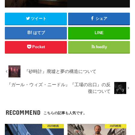
ツイート
シェア
はてブ
LINE
Pocket
feedly
『砂時計』廃墟と夢の構造について
『ガール・ウィズ・ニードル』『工場の出口』の反
復について
RECOMMEND
こちらの記事も人気です。
2025映画
2025映画