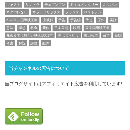
キャスト
サントラ
チェブンブン
ドキュメンタリー
ネタバレ
ネタバレなし
ネットフリックス
フランス
ベストテン
ベルリン国際映画祭
上映館
予告
予告編
予想
原作
実話
意味
感想
料金
新作
日本公開
映画
東京国際映画祭
死ぬまでに観たい映画1001本
男はつらいよ
町山智浩
留学
続編
考察
解説
評価
酷評
当チャンネルの広告について
当ブログサイトはアフィリエイト広告を利用しています!