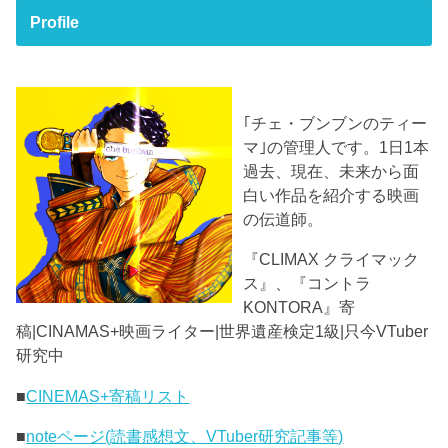
Profile
｢チェ・ブンブンのティー
マ｣の管理人です。1日1本
過去、現在、未来から面
白い作品を紹介する映画
の伝道師。
『CLIMAX クライマック
ス』、『コントラ
KONTORA』寄
稿|CINAMAS+映画ライター|世界遺産検定1級|只今VTuber
研究中
■
CINEMAS+寄稿リスト
■
noteページ(読書感想文、VTuber研究記事等)