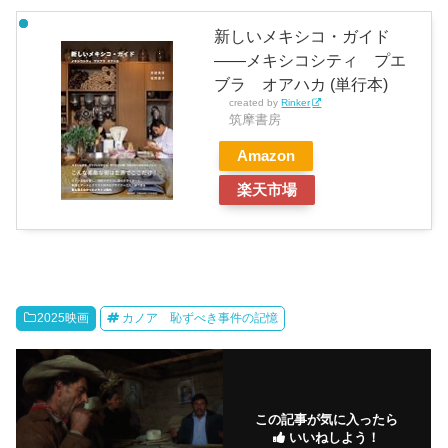
新しいメキシコ・ガイド
――メキシコシティ プエ
ブラ オアハカ (単行本)
created by
Rinker
筑摩書房
Amazon
楽天市場
2025映画
カノア 恥ずべき事件の記憶
この記事が気に入ったら
いいねしよう！