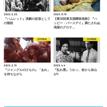
2025.2.25
2025.11.19
『ハムレット』演劇の拡張として
【第38回東京国際映画祭】『ハ
の階段
ッピー・バースデイ』満たされぬ
渇望のグロテ…
2025映画
2025映画
2025.2.19
2025.4.4
『ジャングルのけもの』「あれ」
『乱れ雲』うわっ、前から加山
を待ちながら
が!!