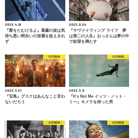
2025.4.18
2025.8.24
『愛をたむけるよ』葛藤の波は気
『サヴァイヴィング ライフ 夢
持ち悪い間合いの深層を捉えきれ
は第二の人生』おっさんは夢の中
ず
で欲望を満たす
2025映画
2025映画
2025.9.21
2025.5.8
『宝島』グスクはあんなこと言わ
『It’s Not Me イッツ・ノット・
ないだろう
ミー』キメラを持った男
2025映画
2025映画