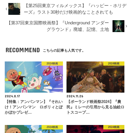
【第25回東京フィルメックス】『ハッピー・ホリデ
ーズ』ラスト30秒だけ映画的なことされても
【第37回東京国際映画祭】『Underground アンダー
グラウンド』廃墟、記憶、土地
RECOMMEND
こちらの記事も人気です。
2024映画
2024映画
2024.8.17
2024.11.26
【特集：アンパンマン】『それい
【ポーランド映画祭2024】『農
け！アンパンマン ロボリィとぽ
民』ミレーの引用から見る油絵ロ
かぽかプレゼ…
トスコープ…
2024映画
2024映画