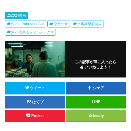
2024映画
Some Rain Must Fall
空室の女
空房间里的女人
第25回東京フィルメックス
この記事が気に入ったら
いいねしよう！
ツイート
シェア
はてブ
LINE
Pocket
feedly