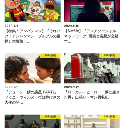
2024.8.9
2024.6.16
【特集：アンパンマン】『それい
【Netflix】『アンチソーシャル・
け！アンパンマン ブルブルの宝
ネットワーク: 現実と妄想が交錯
探し大冒険！…
す…
2024映画
2024映画
2024.9.1
2024.9.19
『デューン 砂の惑星 PART2』
『ローカル・ヒーロー 夢に生き
ドゥニ・ヴィルヌーヴは静けさの
た男』出張リーマン買収紀
大作の開…
2024映画
2024映画