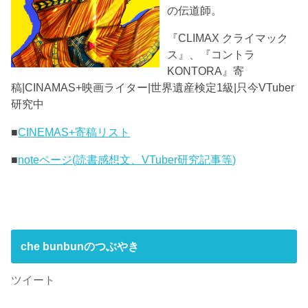
の伝道師。
『CLIMAX クライマック
ス』、『コントラ
KONTORA』寄
稿|CINAMAS+映画ライター|世界遺産検定1級|只今VTuber
研究中
■
CINEMAS+寄稿リスト
■
noteページ(読書感想文、VTuber研究記事等)
che bunbunのつぶやき
ツイート