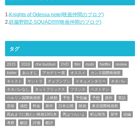
1.
Knights of Odessa note(映画仲間のブログ)
2.
鉄腸野郎Z-SQUAD!!!!!(映画仲間のブログ)
タグ
2015
2016
che bunbun
DVD
film
mubi
Netflix
review
trailer
あらすじ
アカデミー賞
オススメ
カンヌ国際映画祭
キャスト
サントラ
チェブンブン
ドキュメンタリー
ネタバレ
ネタバレなし
ネットフリックス
フランス
ベストテン
ベルリン国際映画祭
上映館
予告
予告編
予想
原作
実話
意味
感想
料金
新作
日本公開
映画
東京国際映画祭
死ぬまでに観たい映画1001本
男はつらいよ
町山智浩
留学
続編
考察
解説
評価
酷評