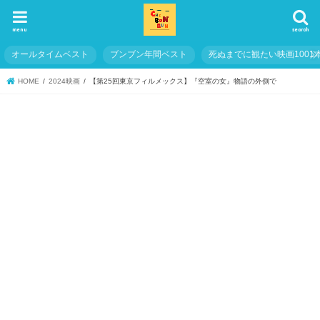
menu
search
オールタイムベスト
ブンブン年間ベスト
死ぬまでに観たい映画1001
HOME
2024映画
【第25回東京フィルメックス】『空室の女』物語の外側で