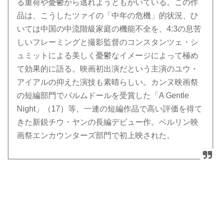
る重荷や憂鬱から逃れようともがいている。この作
品は、こうしたツァイの「中年の危機」的状況、ひ
いては中国の中流階級家庭の機能不全を、4:3の息苦
しいフレーミングと撮影監督のコンスタンツェ・シ
ュミットによる美しく憂鬱なイメージによって極め
て効果的に語る。映画初出演だという主演のユウ・
アイアルの抑えた演技も素晴らしい。カンヌ映画祭
の短編部門でパルムドールを受賞した「A Gentle
Night」（17）等、一連の短編作品で高い評価を得て
きた新鋭チウ・ヤンの長編デビュー作。ベルリン映
画祭エンカウンターズ部門で初上映された。