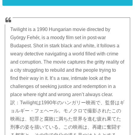
Twilight is a 1990 Hungarian movie directed by
György Fehér, is a moody film set in post-war
Budapest. Shot in stark black and white, it follows a
weary detective navigating a world filled with crime
and corruption. The movie captures the gritty reality of
a city struggling to rebuild and the people trying to
find their way in it. It’s a raw, intimate look at the
challenges of seeking justice and redemption in a
place where right and wrong aren’t always clear.
訳：Twilightは1990年のハンガリー映画で、監督はギ
ョルギー・フェヘール。モノクロで撮影されたこの
映画は、犯罪と腐敗に満ちた世界を進む疲れ果てた
刑事の姿を描いている。この映画は、再建に奮闘す