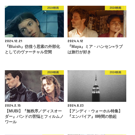
2024映画
2024映画
2024.12.21
2024.4.12
『Bluish』彷徨う思索の外部化
『Maya』ミア・ハンセン=ラブ
としてのヴァーチャル空間
は旅行が好き
2024映画
2024映画
2024.2.15
2024.8.23
【MUBI】『無秩序／ディスオー
【アンディ・ウォーホル特集】
ダー』バンドの苦悩とフィルムノ
『エンパイア』8時間の勃起
ワール