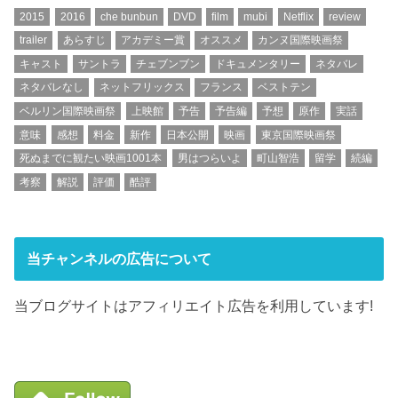
2015
2016
che bunbun
DVD
film
mubi
Netflix
review
trailer
あらすじ
アカデミー賞
オススメ
カンヌ国際映画祭
キャスト
サントラ
チェブンブン
ドキュメンタリー
ネタバレ
ネタバレなし
ネットフリックス
フランス
ベストテン
ベルリン国際映画祭
上映館
予告
予告編
予想
原作
実話
意味
感想
料金
新作
日本公開
映画
東京国際映画祭
死ぬまでに観たい映画1001本
男はつらいよ
町山智浩
留学
続編
考察
解説
評価
酷評
当チャンネルの広告について
当ブログサイトはアフィリエイト広告を利用しています!