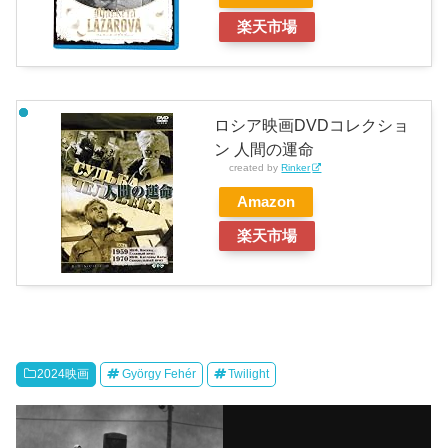
楽天市場
ロシア映画DVDコレクショ
ン 人間の運命
created by
Rinker
Amazon
楽天市場
2024映画
György Fehér
Twilight