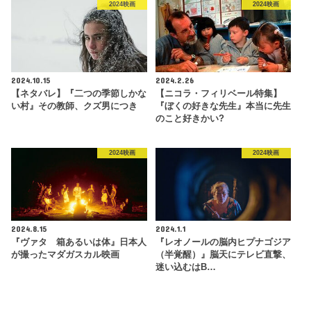
2024映画
2024映画
2024.10.15
2024.2.26
【ネタバレ】『二つの季節しかな
【ニコラ・フィリベール特集】
い村』その教師、クズ男につき
『ぼくの好きな先生』本当に先生
のこと好きかい?
2024映画
2024映画
2024.8.15
2024.1.1
『ヴァタ 箱あるいは体』日本人
『レオノールの脳内ヒプナゴジア
が撮ったマダガスカル映画
（半覚醒）』脳天にテレビ直撃、
迷い込むはB…