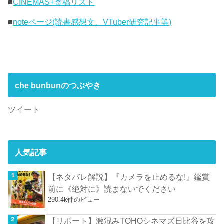
■
CINEMAS+寄稿リスト
■
noteページ(読書感想文、VTuber研究記事等)
che bunbunのつぶやき
ツイート
人気記事
【ネタバレ解説】『カメラを止めるな!』鑑賞
前に《絶対に》読まないでください
290.4k件のビュー
【リポート】激混みTOHOシネマズ日比谷を攻