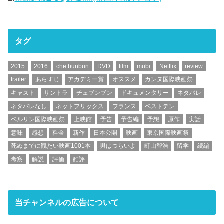
タグ
2015
2016
che bunbun
DVD
film
mubi
Netflix
review
trailer
あらすじ
アカデミー賞
オススメ
カンヌ国際映画祭
キャスト
サントラ
チェブンブン
ドキュメンタリー
ネタバレ
ネタバレなし
ネットフリックス
フランス
ベストテン
ベルリン国際映画祭
上映館
予告
予告編
予想
原作
実話
意味
感想
料金
新作
日本公開
映画
東京国際映画祭
死ぬまでに観たい映画1001本
男はつらいよ
町山智浩
留学
続編
考察
解説
評価
酷評
当チャンネルの広告について