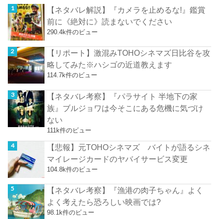
【ネタバレ解説】『カメラを止めるな!』鑑賞
前に《絶対に》読まないでください
290.4k件のビュー
【リポート】激混みTOHOシネマズ日比谷を攻
略してみた※ハシゴの近道教えます
114.7k件のビュー
【ネタバレ考察】『パラサイト 半地下の家
族』ブルジョワは今そこにある危機に気づけ
ない
111k件のビュー
【悲報】元TOHOシネマズ バイトが語るシネ
マイレージカードのヤバイサービス変更
104.8k件のビュー
【ネタバレ考察】『漁港の肉子ちゃん』よく
よく考えたら恐ろしい映画では?
98.1k件のビュー