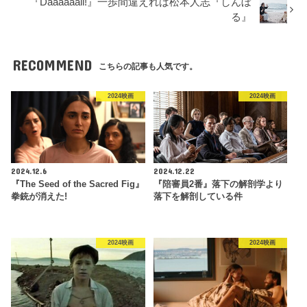
『Daaaaaali!』一歩間違えれば松本人志『しんぼ
る』
RECOMMEND
こちらの記事も人気です。
2024映画
2024映画
2024.12.6
2024.12.22
『The Seed of the Sacred Fig』
『陪審員2番』落下の解剖学より
拳銃が消えた!
落下を解剖している件
2024映画
2024映画