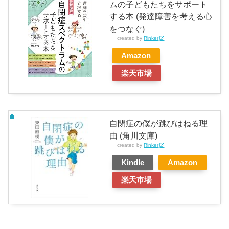
ムの子どもたちをサポート
する本 (発達障害を考える心
をつなぐ)
created by
Rinker
Amazon
楽天市場
自閉症の僕が跳びはねる理
由 (角川文庫)
created by
Rinker
Kindle
Amazon
楽天市場