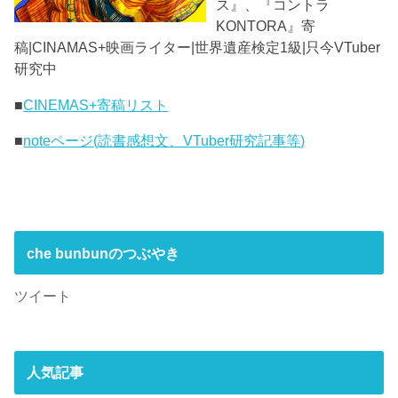
ス』、『コントラ
KONTORA』寄
稿|CINAMAS+映画ライター|世界遺産検定1級|只今VTuber
研究中
■
CINEMAS+寄稿リスト
■
noteページ(読書感想文、VTuber研究記事等)
che bunbunのつぶやき
ツイート
人気記事