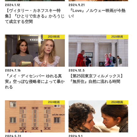
2024.1.12
2024.9.21
【ヴィタリー・カネフスキー特
『Love』ノルウェー映画が今熱
集】『ひとりで生きる』かろうじ
い!
て成立する空間
2024映画
2024映画
2024.7.16
2024.12.5
『メイ・ディセンバー ゆれる真
【第25回東京フィルメックス】
実』空っぽな侵略者によって暴か
『無所住』自然に流れる時間
れる
2024映画
2024映画
2024.5.31
2024.9.1