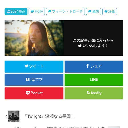
2024映画
Holly
フィーン・トローチ
感想
評価
この記事が気に入ったら
いいねしよう！
ツイート
シェア
はてブ
LINE
Pocket
feedly
『Twilight』深淵なる長回し