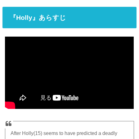
『Holly』あらすじ
After Holly(15) seems to have predicted a deadly