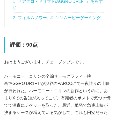
1
『アグロ・ドリフト/AGGRO DR1FT』あらす
じ
2
フィルムノワール▷▷▷ムービーゲーミング
評価：90点
おはようございます、チェ・ブンブンです。
ハーモニー・コリンの全編サーモグラフィー映
画”AGGRO DR1FT”が渋谷のPARCOにて一夜限りの上映
が行われた。ハーモニー・コリンの新作というのに、あ
まりXでの告知が入ってこず、有識者のポストで気づき慌
てて深夜にチケットを取った。最近、単発で急遽上映が
決まるケースが増えている気がして、これも円安だった