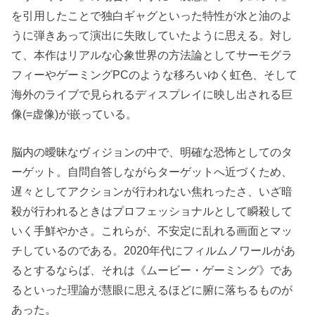
を引用したことで独白ギャグといった特性が水と油のよ
うに弾きあって演出に失敗していたように思える。対し
て、本作はリアルな心象世界の方法論としてサーモグラ
フィーやゲーミングPCのような移ろいゆく虹色、そして
海外のライブで見られるディスプレイに映し出される巨
像(=虚像)が嵌っている。
脳内の曖昧なヴィジョンの中で、明確な恐怖としてのタ
ーゲット。自問自答しながらターゲットへ近づくため、
遅々としてアクションが行われない焦れったさ、いざ暗
殺が行われるときはプロフェッショナルとして瞬殺して
いく手鮮やかさ。これらが、不安定に乱れる画面とマッ
チしているのである。2020年代にフィルムノワールがあ
るとするならば、それは《ムービー・ゲーミング》であ
るといった理論が慧眼に思えるほどに腑に落ちるものが
あった。