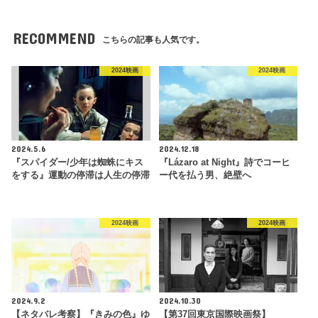
RECOMMEND
こちらの記事も人気です。
2024映画
2024映画
2024.5.6
2024.12.18
『スパイダー/少年は蜘蛛にキス
『Lázaro at Night』詩でコーヒ
をする』運動の停滞は人生の停滞
ー代を払う男、絶壁へ
2024映画
2024映画
2024.9.2
2024.10.30
【ネタバレ考察】『きみの色』ゆ
【第37回東京国際映画祭】