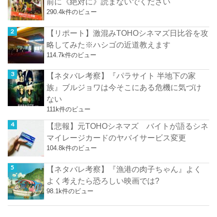
前に《絶対に》読まないでください
290.4k件のビュー
【リポート】激混みTOHOシネマズ日比谷を攻
略してみた※ハシゴの近道教えます
114.7k件のビュー
【ネタバレ考察】『パラサイト 半地下の家
族』ブルジョワは今そこにある危機に気づけ
ない
111k件のビュー
【悲報】元TOHOシネマズ バイトが語るシネ
マイレージカードのヤバイサービス変更
104.8k件のビュー
【ネタバレ考察】『漁港の肉子ちゃん』よく
よく考えたら恐ろしい映画では?
98.1k件のビュー