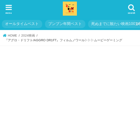
menu
search
オールタイムベスト
ブンブン年間ベスト
死ぬまでに観たい映画1001
HOME
2024映画
『アグロ・ドリフト/AGGRO DR1FT』フィルムノワール▷▷▷ムービーゲーミング