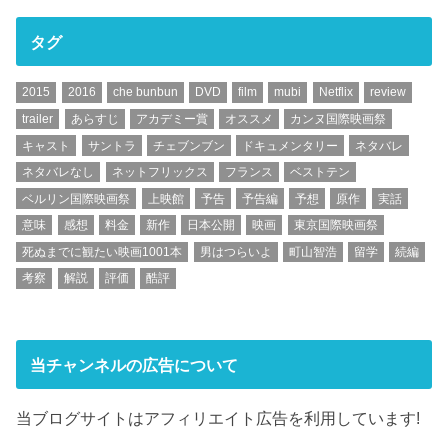
タグ
2015
2016
che bunbun
DVD
film
mubi
Netflix
review
trailer
あらすじ
アカデミー賞
オススメ
カンヌ国際映画祭
キャスト
サントラ
チェブンブン
ドキュメンタリー
ネタバレ
ネタバレなし
ネットフリックス
フランス
ベストテン
ベルリン国際映画祭
上映館
予告
予告編
予想
原作
実話
意味
感想
料金
新作
日本公開
映画
東京国際映画祭
死ぬまでに観たい映画1001本
男はつらいよ
町山智浩
留学
続編
考察
解説
評価
酷評
当チャンネルの広告について
当ブログサイトはアフィリエイト広告を利用しています!