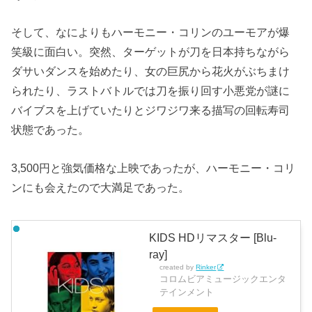
そして、なによりもハーモニー・コリンのユーモアが爆
笑級に面白い。突然、ターゲットが刀を日本持ちながら
ダサいダンスを始めたり、女の巨尻から花火がぶちまけ
られたり、ラストバトルでは刀を振り回す小悪党が謎に
バイブスを上げていたりとジワジワ来る描写の回転寿司
状態であった。
3,500円と強気価格な上映であったが、ハーモニー・コリ
ンにも会えたので大満足であった。
KIDS HDリマスター [Blu-
ray]
created by
Rinker
コロムビアミュージックエンタ
テインメント