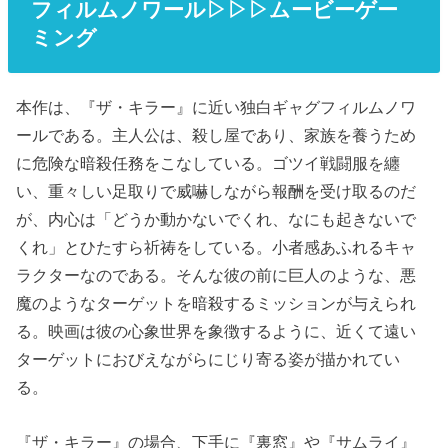
フィルムノワール▷▷▷ムービーゲー
ミング
本作は、『ザ・キラー』に近い独白ギャグフィルムノワ
ールである。主人公は、殺し屋であり、家族を養うため
に危険な暗殺任務をこなしている。ゴツイ戦闘服を纏
い、重々しい足取りで威嚇しながら報酬を受け取るのだ
が、内心は「どうか動かないでくれ、なにも起きないで
くれ」とひたすら祈祷をしている。小者感あふれるキャ
ラクターなのである。そんな彼の前に巨人のような、悪
魔のようなターゲットを暗殺するミッションが与えられ
る。映画は彼の心象世界を象徴するように、近くて遠い
ターゲットにおびえながらにじり寄る姿が描かれてい
る。
『ザ・キラー』の場合、下手に『裏窓』や『サムライ』