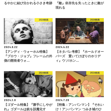
るやかに結び分かれる小さき奇跡
『敵』依存先を失ったときに敵が
現れる
2024映画
2024映画
2024.8.22
2024.6.22
【アンディ・ウォーホル特集】
【ネタバレ考察】『ホールドオー
『ブロウ・ジョブ』フレームの外
バーズ 置いてけぼりのホリデ
側の開発者ウォ…
ィ』ウソ/ホン…
2024映画
2024映画
2024.3.8
2024.7.28
【ゴダール特集】『勝手にしやが
【特集：アンパンマン】『それい
れ』ゴダールは銃を誤魔化す
け！アンパンマン つみき城のひ