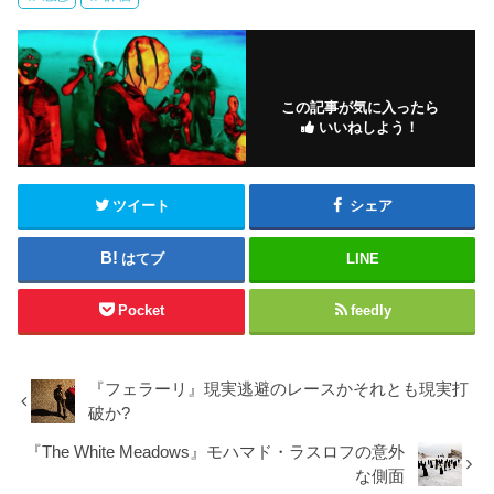
この記事が気に入ったら
いいねしよう！
ツイート
シェア
はてブ
LINE
Pocket
feedly
『フェラーリ』現実逃避のレースかそれとも現実打
破か?
『The White Meadows』モハマド・ラスロフの意外
な側面