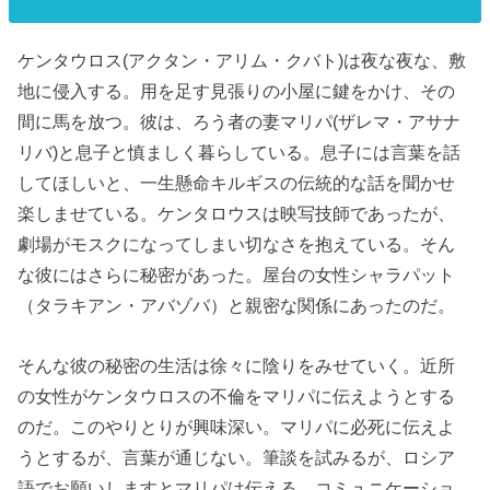
ケンタウロス(アクタン・アリム・クバト)は夜な夜な、敷
地に侵入する。用を足す見張りの小屋に鍵をかけ、その
間に馬を放つ。彼は、ろう者の妻マリパ(ザレマ・アサナ
リバ)と息子と慎ましく暮らしている。息子には言葉を話
してほしいと、一生懸命キルギスの伝統的な話を聞かせ
楽しませている。ケンタロウスは映写技師であったが、
劇場がモスクになってしまい切なさを抱えている。そん
な彼にはさらに秘密があった。屋台の女性シャラパット
（タラキアン・アバゾバ）と親密な関係にあったのだ。
そんな彼の秘密の生活は徐々に陰りをみせていく。近所
の女性がケンタウロスの不倫をマリパに伝えようとする
のだ。このやりとりが興味深い。マリパに必死に伝えよ
うとするが、言葉が通じない。筆談を試みるが、ロシア
語でお願いしますとマリパは伝える。コミュニケーショ