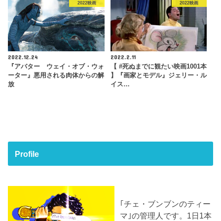
2022映画
2022映画
2022.12.24
2022.2.11
『アバター ウェイ・オブ・ウォ
【 #死ぬまでに観たい映画1001本
ーター』悪用される肉体からの解
】『画家とモデル』ジェリー・ル
放
イス…
Profile
｢チェ・ブンブンのティー
マ｣の管理人です。1日1本