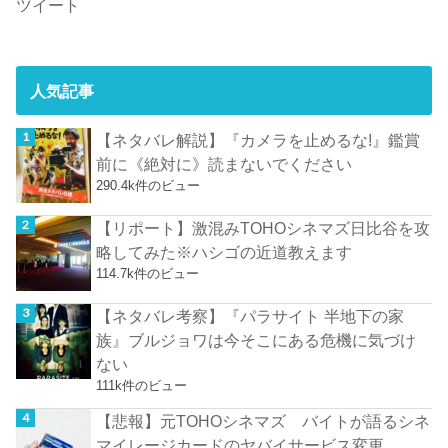
ツイート
人気記事
【ネタバレ解説】『カメラを止めるな!』鑑賞
前に《絶対に》読まないでください
290.4k件のビュー
【リポート】激混みTOHOシネマズ日比谷を攻
略してみた※ハシゴの近道教えます
114.7k件のビュー
【ネタバレ考察】『パラサイト 半地下の家
族』ブルジョワは今そこにある危機に気づけ
ない
111k件のビュー
【悲報】元TOHOシネマズ バイトが語るシネ
マイレージカードのヤバイサービス変更