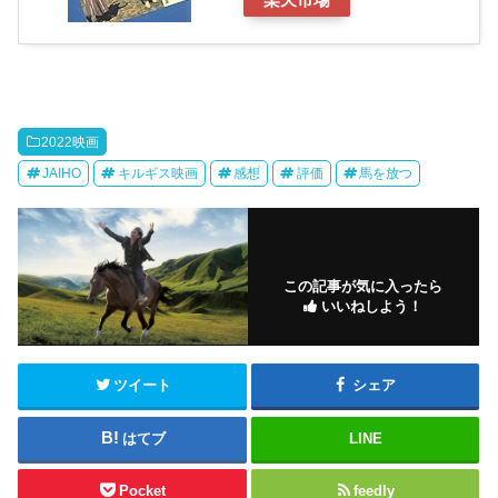
2022映画
JAIHO
キルギス映画
感想
評価
馬を放つ
この記事が気に入ったら
いいねしよう！
ツイート
シェア
はてブ
LINE
Pocket
feedly