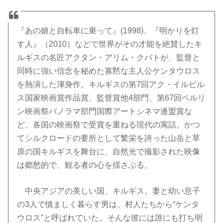
『あの娘と自転車に乗って』(1998)、『明かりを灯
す人』（2010）などで世界がその才能を絶賛したキ
ルギスの名匠アクタン・アリム・クバトが、監督と
同時に強い信念を秘めた寡黙な主人公ケンタウロス
を熱演した渾身作。キルギスの第7回アク・イルビル
ス国家映画賞作品賞、監督賞他4部門、第67回ベルリ
ン映画祭パノラマ部門国際アートシネマ連盟賞な
ど、各国の映画祭で受賞を重ねる現代の寓話。かつ
てシルクロードの要所として繁栄を誇った山岳と草
原の国キルギスを舞台に、自然光で撮影された映像
は郷愁的で、観る者の心を揺さぶる。
中央アジアの美しい国、キルギス。妻と幼い息子
の3人で慎ましく暮らす男は、村人たちから“ケンタ
ウロス”と呼ばれていた。そんな彼には誰にも打ち明