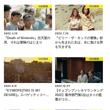
2022映画
2022映画
2022.4.30
2022.7.30
『Death of Nintendo』任天堂の
『ビリー・ザ・キッドの冒険』砂
死、それは冒険のはじまり
から生まれた女は、水に負ける男
を引きずる
2022映画
2022映画
2022.8.13
2022.12.29
『EYIMOFE(THIS IS MY
【チェブンブンシネマランキング
DESIRE)』スパゲッティコー…
2022】新作部門第1位はタイの監
督がコロ…