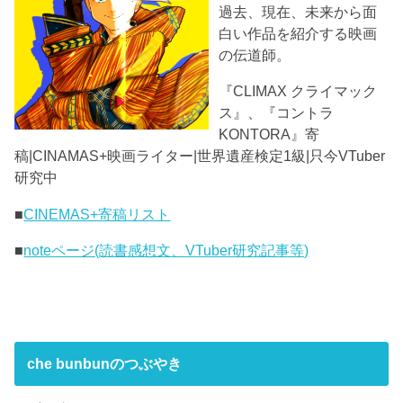
過去、現在、未来から面
白い作品を紹介する映画
の伝道師。
『CLIMAX クライマック
ス』、『コントラ
KONTORA』寄
稿|CINAMAS+映画ライター|世界遺産検定1級|只今VTuber
研究中
■
CINEMAS+寄稿リスト
■
noteページ(読書感想文、VTuber研究記事等)
che bunbunのつぶやき