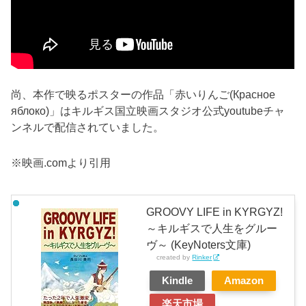
尚、本作で映るポスターの作品「赤いりんご(Красное
яблоко)」はキルギス国立映画スタジオ公式youtubeチャ
ンネルで配信されていました。
※映画.comより引用
GROOVY LIFE in KYRGYZ!
～キルギスで人生をグルー
ヴ～ (KeyNoters文庫)
created by
Rinker
Kindle
Amazon
楽天市場