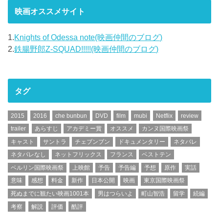
映画オススメサイト
1.
Knights of Odessa note(映画仲間のブログ)
2.
鉄腸野郎Z-SQUAD!!!!!(映画仲間のブログ)
タグ
2015
2016
che bunbun
DVD
film
mubi
Netflix
review
trailer
あらすじ
アカデミー賞
オススメ
カンヌ国際映画祭
キャスト
サントラ
チェブンブン
ドキュメンタリー
ネタバレ
ネタバレなし
ネットフリックス
フランス
ベストテン
ベルリン国際映画祭
上映館
予告
予告編
予想
原作
実話
意味
感想
料金
新作
日本公開
映画
東京国際映画祭
死ぬまでに観たい映画1001本
男はつらいよ
町山智浩
留学
続編
考察
解説
評価
酷評