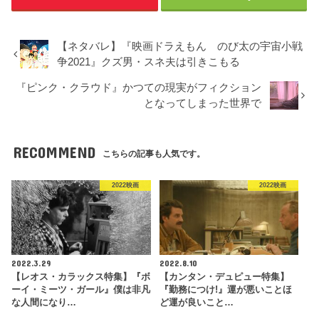
【ネタバレ】『映画ドラえもん のび太の宇宙小戦
争2021』クズ男・スネ夫は引きこもる
『ピンク・クラウド』かつての現実がフィクション
となってしまった世界で
RECOMMEND
こちらの記事も人気です。
2022映画
2022映画
2022.3.29
2022.8.10
【レオス・カラックス特集】『ボ
【カンタン・デュピュー特集】
ーイ・ミーツ・ガール』僕は非凡
『勤務につけ!』運が悪いことほ
な人間になり…
ど運が良いこと…