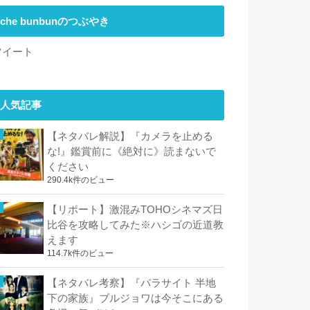
che bunbunのつぶやき
ツイート
人気記事
【ネタバレ解説】『カメラを止める
な!』鑑賞前に《絶対に》読まないで
ください
290.4k件のビュー
【リポート】激混みTOHOシネマズ日
比谷を攻略してみた※ハシゴの近道教
えます
114.7k件のビュー
【ネタバレ考察】『パラサイト 半地
下の家族』ブルジョワは今そこにある