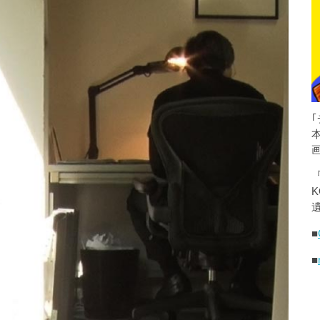
K
遺
■
■