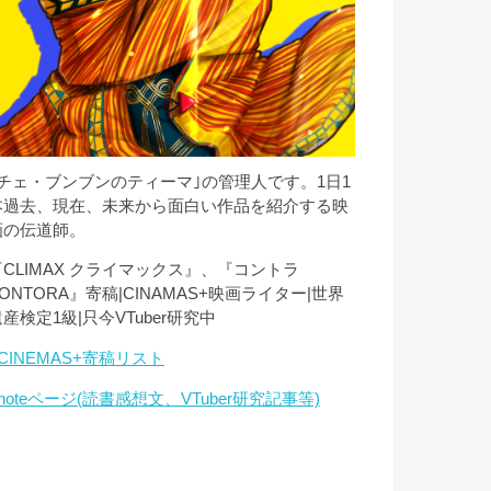
｢チェ・ブンブンのティーマ｣の管理人です。1日1
本過去、現在、未来から面白い作品を紹介する映
画の伝道師。
『CLIMAX クライマックス』、『コントラ
ONTORA』寄稿|CINAMAS+映画ライター|世界
産検定1級|只今VTuber研究中
CINEMAS+寄稿リスト
noteページ(読書感想文、VTuber研究記事等)