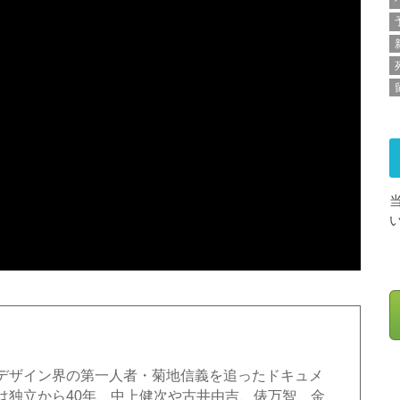
デザイン界の第一人者・菊地信義を追ったドキュメ
は独立から40年、中上健次や古井由吉、俵万智、金