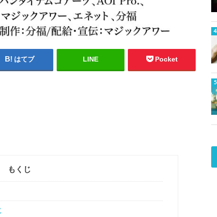
はてブ
LINE
Pocket
もくじ
じ