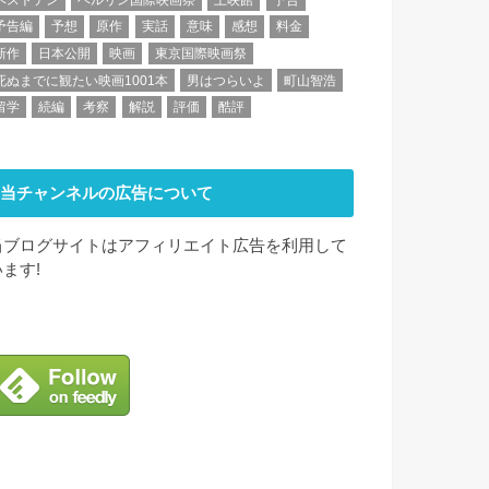
予告編
予想
原作
実話
意味
感想
料金
新作
日本公開
映画
東京国際映画祭
死ぬまでに観たい映画1001本
男はつらいよ
町山智浩
留学
続編
考察
解説
評価
酷評
当チャンネルの広告について
当ブログサイトはアフィリエイト広告を利用して
います!