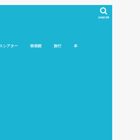
search
スシアター
映画館
旅行
本