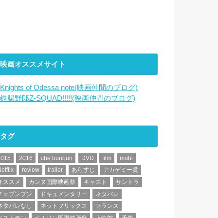
映画オススメサイト
Knights of Odessa note(映画仲間のブログ)
鉄腸野郎Z-SQUAD!!!!!(映画仲間のブログ)
タグ
2015
2016
che bunbun
DVD
film
mubi
etflix
review
trailer
あらすじ
アカデミー賞
オススメ
カンヌ国際映画祭
キャスト
サントラ
チェブンブン
ドキュメンタリー
ネタバレ
ネタバレなし
ネットフリックス
フランス
ベストテン
ベルリン国際映画祭
上映館
予告