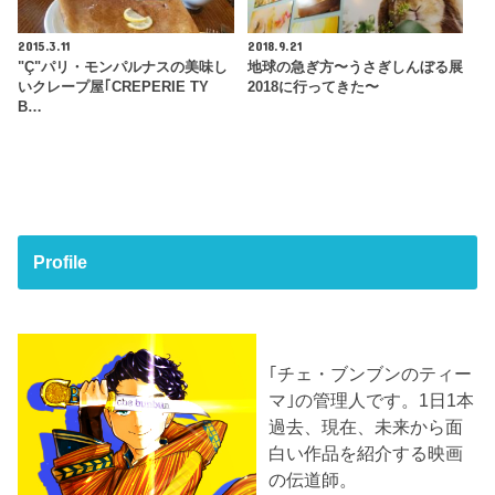
2015.3.11
2018.9.21
"Ç"パリ・モンパルナスの美味し
地球の急ぎ方〜うさぎしんぼる展
いクレープ屋｢CREPERIE TY
2018に行ってきた〜
B…
Profile
｢チェ・ブンブンのティー
マ｣の管理人です。1日1本
過去、現在、未来から面
白い作品を紹介する映画
の伝道師。