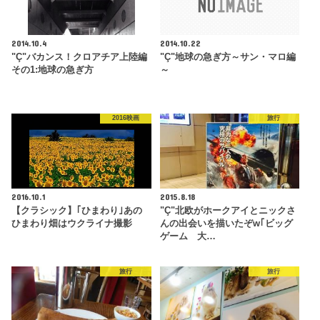
2014.10.4
2014.10.22
"Ç"バカンス！クロアチア上陸編
"Ç"地球の急ぎ方～サン・マロ編
その1:地球の急ぎ方
～
2016映画
旅行
2016.10.1
2015.8.18
【クラシック】｢ひまわり｣あの
"Ç"北欧がホークアイとニックさ
ひまわり畑はウクライナ撮影
んの出会いを描いたぞw｢ビッグ
ゲーム 大…
旅行
旅行