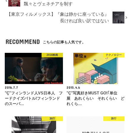
飄々とヴェネチアを制す
【東京フィルメックス】『象は静かに座っている』
長ければ良い訳ではない
RECOMMEND
こちらの記事も人気です。
2016映画
テクノロジー
2016.7.7
2015.4.6
"Ç"フィンランド人VS日本人 フ
"Ç"写真好きMUST GO!｢単位
ードクイズバトル!フィンランド
展 あれくらい それくらい ど
のスーパ…
れくら…
旅行
旅行