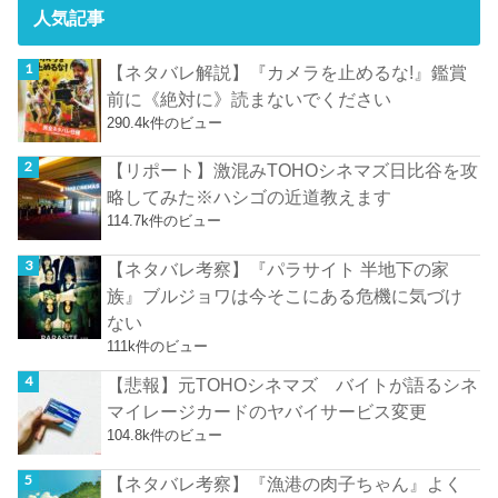
人気記事
【ネタバレ解説】『カメラを止めるな!』鑑賞
前に《絶対に》読まないでください
290.4k件のビュー
【リポート】激混みTOHOシネマズ日比谷を攻
略してみた※ハシゴの近道教えます
114.7k件のビュー
【ネタバレ考察】『パラサイト 半地下の家
族』ブルジョワは今そこにある危機に気づけ
ない
111k件のビュー
【悲報】元TOHOシネマズ バイトが語るシネ
マイレージカードのヤバイサービス変更
104.8k件のビュー
【ネタバレ考察】『漁港の肉子ちゃん』よく