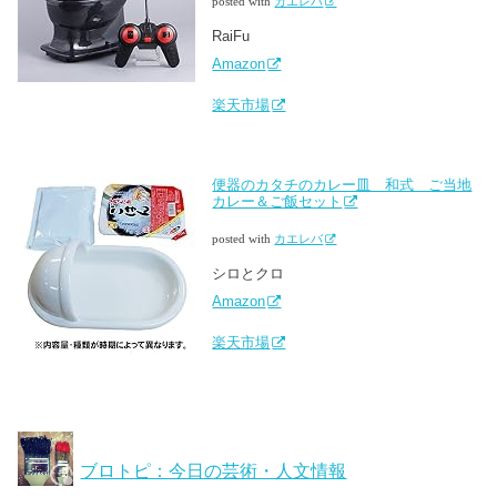
posted with
カエレバ
RaiFu
Amazon
楽天市場
便器のカタチのカレー皿 和式 ご当地
カレー＆ご飯セット
posted with
カエレバ
シロとクロ
Amazon
楽天市場
ブロトピ：今日の芸術・人文情報