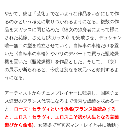
やがて、彼は「芸術」でないような作品をいかにして作
るのかという考えに取りつかれるようになる。複数の作
品を大ガラスに閉じ込めた《彼女の独身者によって裸に
された花嫁、さえも(大ガラス)》を完成させ、デュシャン
唯一無二の型を確立させていく。自転車の車輪だけを置
いた《自転車の車輪》やパリのデパートで買った瓶乾燥
機を置いた《瓶乾燥機》を作品とした。そして、《泉》
の展示が断られると、今度は別なる次元へと傾倒するよ
うになる。
アーティストからチェスプレイヤーに転身し、国際チェ
ス連盟のフランス代表になるまで優秀な成績を収める一
方、
ローズ・セラヴィという偽名(フランス語読みする
と、エロス・セラヴィ、エロスこそ我が人生となる言葉
遊びから命名)
、女装姿で写真家マン・レイと共に活動す