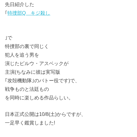
先日紹介した
｢
特捜部Q キジ殺し
｣で
特捜部の裏で同じく
犯人を追う男を
演じたピルウ・アスベックが
主演(ちなみに彼は実写版
｢攻殻機動隊｣のバトー役です)で、
戦争ものと法廷もの
を同時に楽しめる作品らしい。
日本正式公開は10/8(土)からですが、
一足早く鑑賞しました!