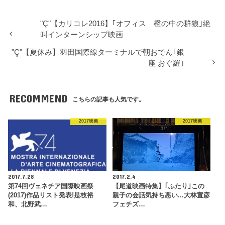
"Ç"【カリコレ2016】｢オフィス 檻の中の群狼｣絶
叫インターンシップ映画
"Ç"【夏休み】羽田国際線ターミナルで朝おでん｢銀
座 おぐ羅｣
RECOMMEND
こちらの記事も人気です。
2017映画
2017映画
2017.7.28
2017.2.4
第74回ヴェネチア国際映画祭
【尾道映画特集】｢ふたり｣この
(2017)作品リスト発表!是枝裕
親子の会話気持ち悪い...大林宣彦
和、北野武…
フェチズ…