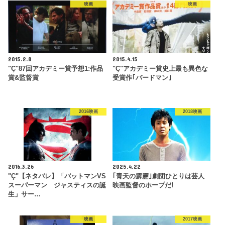
映画
映画
2015.2.8
2015.4.15
"Ç"87回アカデミー賞予想1:作品
"Ç"アカデミー賞史上最も異色な
賞&監督賞
受賞作｢バードマン｣
2016映画
2018映画
2016.3.26
2025.4.22
"Ç"【ネタバレ】「バットマンVS
｢青天の霹靂｣劇団ひとりは芸人
スーパーマン ジャスティスの誕
映画監督のホープだ!
生」サー…
映画
2017映画