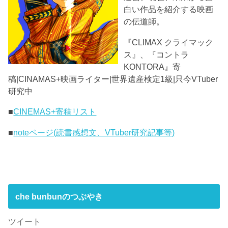
白い作品を紹介する映画
の伝道師。
『CLIMAX クライマック
ス』、『コントラ
KONTORA』寄
稿|CINAMAS+映画ライター|世界遺産検定1級|只今VTuber
研究中
■
CINEMAS+寄稿リスト
■
noteページ(読書感想文、VTuber研究記事等)
che bunbunのつぶやき
ツイート