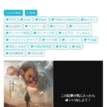
2016映画
映画
2016
a war
Krigen
Tobias Lindholm
あらすじ
ある戦争
アカデミー賞
カリコレ
シージャック
デンマーク映画
デンマーク軍
トビアス・リンホルム
トマスヴィンターベア
ドグマ95
ノミネート
予告編
地雷と少年兵
外国語映画賞
実写版
感想
攻殻機動隊
日本公開
この記事が気に入ったら
いいねしよう！