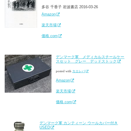
多谷 千香子 岩波書店 2016-03-26
Amazon
楽天市場
価格.com
デンマーク軍 メディカルスチールケー
スセット グレー デッドストック
posted with
カエレバ
Amazon
楽天市場
価格.com
デンマーク軍 カンティーン ウールカバー付き
USED