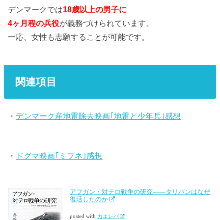
デンマークでは
18歳以上の男子に
4ヶ月程の兵役
が義務づけられています。
一応、女性も志願することが可能です。
関連項目
・
デンマーク産地雷除去映画｢地雷と少年兵｣感想
・
ドグマ映画｢ミフネ｣感想
アフガン・対テロ戦争の研究――タリバンはなぜ
復活したのか
posted with
カエレバ