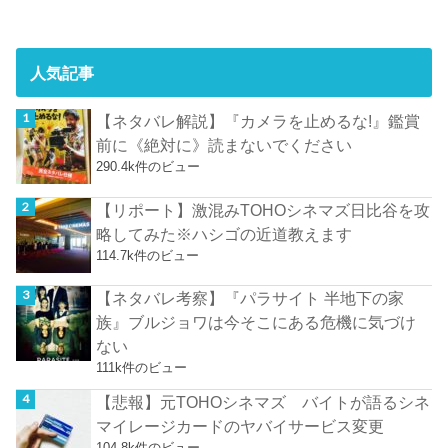
人気記事
【ネタバレ解説】『カメラを止めるな!』鑑賞
前に《絶対に》読まないでください
290.4k件のビュー
【リポート】激混みTOHOシネマズ日比谷を攻
略してみた※ハシゴの近道教えます
114.7k件のビュー
【ネタバレ考察】『パラサイト 半地下の家
族』ブルジョワは今そこにある危機に気づけ
ない
111k件のビュー
【悲報】元TOHOシネマズ バイトが語るシネ
マイレージカードのヤバイサービス変更
104.8k件のビュー