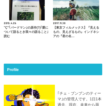
2015.4.26
2017.11.30
"Ç"｢バードマン｣の原作(?)｢愛に
【東京フィルメックス】『見える
ついて語るとき我々の語ること｣
もの、見えざるもの』インドネシ
読む
アの『君の名…
Profile
｢チェ・ブンブンのティー
マ｣の管理人です。1日1本
過去、現在、未来から面